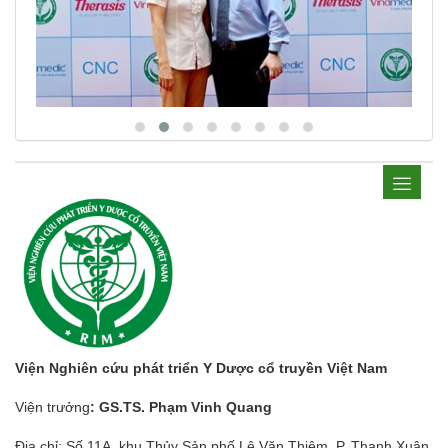
Viện Nghiên cứu phát triển Y Dược cổ truyền Việt Nam
Viện trưởng
: GS.TS. Phạm Vinh Quang
Địa chỉ: Số 11A, khu Thủy Sản phố Lê Văn Thiêm, P. Thanh Xuân,