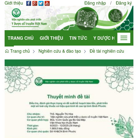
Giới thiệu
Đăng nhập
/
Đăng ký
TRANG CHỦ
GIỚI THIỆU
TIN TỨC
Y DƯỢC HỌC
HỢP
Toggle
navigat
Trang chủ
Nghiên cứu & đào tạo
Đề tài nghiên cứu