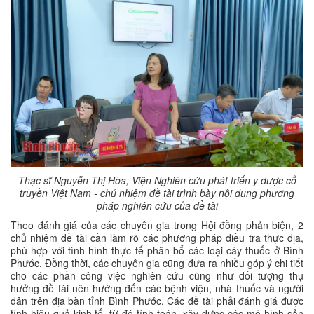
Thạc sĩ Nguyễn Thị Hòa, Viện Nghiên cứu phát triển y dược cổ
truyền Việt Nam - chủ nhiệm đề tài trình bày nội dung phương
pháp nghiên cứu của đề tài
Theo đánh giá của các chuyên gia trong Hội đồng phản biện, 2
chủ nhiệm đề tài cần làm rõ các phương pháp điều tra thực địa,
phù hợp với tình hình thực tế phân bổ các loại cây thuốc ở Bình
Phước. Đồng thời, các chuyên gia cũng đưa ra nhiều góp ý chi tiết
cho các phần công việc nghiên cứu cũng như đối tượng thụ
hưởng đề tài nên hướng đến các bệnh viện, nhà thuốc và người
dân trên địa bàn tỉnh Bình Phước. Các đề tài phải đánh giá được
tính hiệu quả kinh tế, từ đó tính toán, xây dựng các mô hình sản