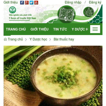
Giới thiệu
Đăng nhập
/
Đăng ký
TRANG CHỦ
GIỚI THIỆU
TIN TỨC
Y DƯỢC HỌC
HỢP
Toggle
navigat
Trang chủ
Y Dược học
Bài thuốc hay