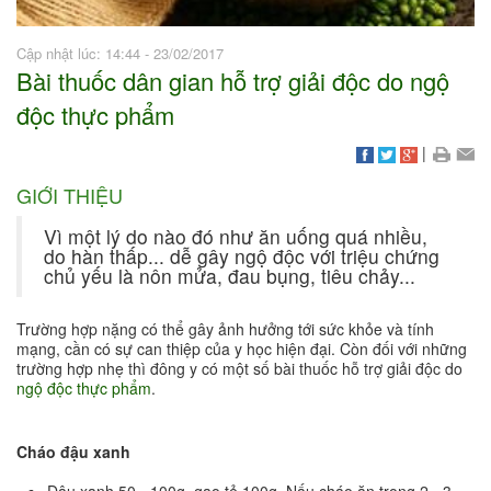
Cập nhật lúc: 14:44 - 23/02/2017
Bài thuốc dân gian hỗ trợ giải độc do ngộ
độc thực phẩm
|
GIỚI THIỆU
Vì một lý do nào đó như ăn uống quá nhiều,
do hàn thấp... dễ gây ngộ độc với triệu chứng
chủ yếu là nôn mửa, đau bụng, tiêu chảy...
Trường hợp nặng có thể gây ảnh hưởng tới sức khỏe và tính
mạng, cần có sự can thiệp của y học hiện đại. Còn đối với những
trường hợp nhẹ thì đông y có một số bài thuốc hỗ trợ giải độc do
ngộ độc thực phẩm
.
Cháo đậu xanh
Đậu xanh 50 - 100g, gạo tẻ 100g. Nấu cháo ăn trong 2 - 3