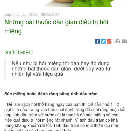
Cập nhật lúc: 10:02 - 08/02/2017
Những bài thuốc dân gian điều trị hôi
miệng
|
GIỚI THIỆU
Nếu như bị hôi miệng thì bạn hãy áp dụng
những bài thuốc dân gian dưới đây vừa tự
nhiên lại vừa hiệu quả
Súc miệng hoặc đánh răng bằng tinh dầu tràm
- Để làm sạch hơi thở hàng ngày của bạn thì chỉ cần nhỏ 1 - 2
giọt tinh dầu tramg vào bàn chải đánh răng để chải răng hoặc kết
hợp tinh dầu tràm với nước cốt lá bạc hà để súc miệng sẽ cho
hiệu quả điều trị hôi miệng rât nhanh. Vì tinh dầu tràm có khả
năng kháng khuẩn rất tốt. Tinh dầu tràm có mùi thơm dịu nhẹ
khiến hơi thở của bạn thơm mát hơn