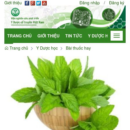
Giới thiệu
Đăng nhập
/
Đăng ký
TRANG CHỦ
GIỚI THIỆU
TIN TỨC
Y DƯỢC HỌC
HỢP
Toggle
navigat
Trang chủ
Y Dược học
Bài thuốc hay