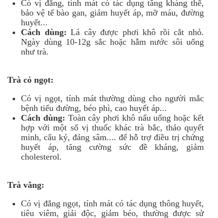
Có vị đắng, tính mát có tác dụng tăng kháng thể,
bảo vệ tế bào gan, giảm huyết áp, mỡ máu, đường
huyết...
Cách dùng:
Lá cây được phơi khô rồi cắt nhỏ.
Ngày dùng 10-12g sắc hoặc hẫm nước sôi uống
như trà.
Trà cỏ ngọt:
Có vị ngọt, tính mát thường dùng cho người mắc
bệnh tiểu đường, béo phì, cao huyết áp...
Cách dùng:
Toàn cây phơi khô nấu uống hoặc kết
hợp với một số vị thuốc khác trà bắc, thảo quyết
minh, cẩu kỷ, đảng sâm.... để hỗ trợ điều trị chứng
huyết áp, tăng cường sức đề kháng, giảm
cholesterol.
Trà vằng:
Có vị đắng ngọt, tính mát có tác dụng thông huyết,
tiêu viêm, giải độc, giảm béo, thường được sử