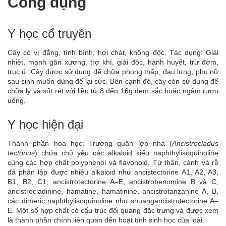
Công dụng
Y học cổ truyền
Cây có vị đắng, tính bình, hơi chát, không độc. Tác dụng: Giải
nhiệt, mạnh gân xương, trợ khí, giải độc, hành huyết, trừ đờm,
trục ứ. Cây được sử dụng để chữa phong thấp, đau lưng, phụ nữ
sau sinh muốn dùng để lại sức. Bên cạnh đó, cây còn sử dụng để
chữa lỵ và sốt rét với liều từ 8 đến 16g đem sắc hoặc ngâm rượu
uống.
Y học hiện đại
Thành phần hóa học: Trương quân lợp nhà (
Ancistrocladus
tectorius
) chứa chủ yếu các alkaloid kiểu naphthylisoquinoline
cùng các hợp chất polyphenol và flavonoid. Từ thân, cành và rễ
đã phân lập được nhiều alkaloid như ancistectorine A1, A2, A3,
B1, B2, C1, ancistrotectorine A–E, ancistrobenomine B và C,
ancistrocladinine, hamatine, hamatinine, ancistrotanzanine A, B,
các dimeric naphthylisoquinoline như shuangancistrotectorine A–
E. Một số hợp chất có cấu trúc đối quang đặc trưng và được xem
là thành phần chính liên quan đến hoạt tính sinh học của loài.