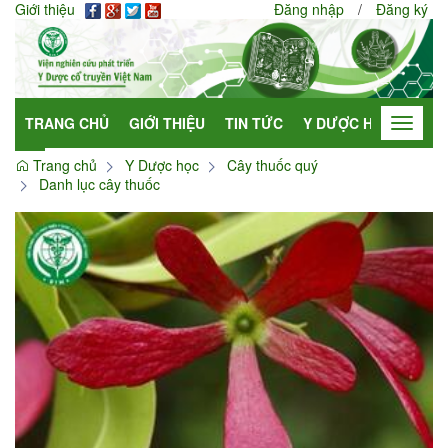
Giới thiệu
Đăng nhập
/
Đăng ký
TRANG CHỦ
GIỚI THIỆU
TIN TỨC
Y DƯỢC HỌC
HỢP
Toggle
navigat
Trang chủ
Y Dược học
Cây thuốc quý
Danh lục cây thuốc