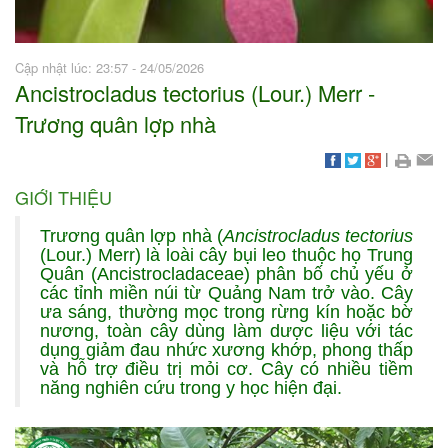
Cập nhật lúc: 23:57 - 24/05/2026
Ancistrocladus tectorius (Lour.) Merr -
Trương quân lợp nhà
|
GIỚI THIỆU
Trương quân lợp nhà (
Ancistrocladus tectorius
(Lour.) Merr) là loài cây bụi leo thuộc họ Trung
Quân (Ancistrocladaceae) phân bố chủ yếu ở
các tỉnh miền núi từ Quảng Nam trở vào. Cây
ưa sáng, thường mọc trong rừng kín hoặc bờ
nương, toàn cây dùng làm dược liệu với tác
dụng giảm đau nhức xương khớp, phong thấp
và hỗ trợ điều trị mỏi cơ. Cây có nhiều tiềm
năng nghiên cứu trong y học hiện đại.