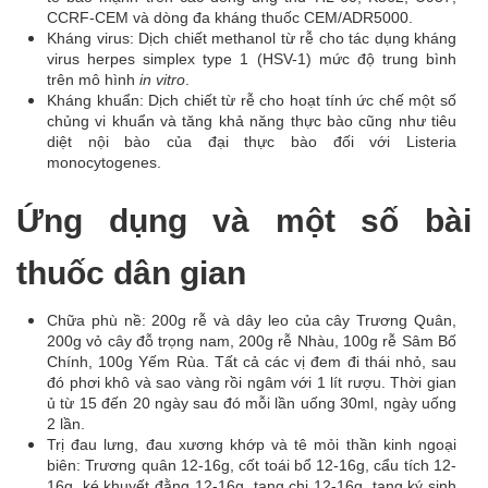
CCRF-CEM và dòng đa kháng thuốc CEM/ADR5000.
Kháng virus: Dịch chiết methanol từ rễ cho tác dụng kháng
virus herpes simplex type 1 (HSV-1) mức độ trung bình
trên mô hình
in vitro
.
Kháng khuẩn: Dịch chiết từ rễ cho hoạt tính ức chế một số
chủng vi khuẩn và tăng khả năng thực bào cũng như tiêu
diệt nội bào của đại thực bào đối với Listeria
monocytogenes.
Ứng dụng và một số bài
thuốc dân gian
Chữa phù nề: 200g rễ và dây leo của cây Trương Quân,
200g vỏ cây đỗ trọng nam, 200g rễ Nhàu, 100g rễ Sâm Bố
Chính, 100g Yếm Rùa. Tất cả các vị đem đi thái nhỏ, sau
đó phơi khô và sao vàng rồi ngâm với 1 lít rượu. Thời gian
ủ từ 15 đến 20 ngày sau đó mỗi lần uống 30ml, ngày uống
2 lần.
Trị đau lưng, đau xương khớp và tê mỏi thần kinh ngoại
biên: Trương quân 12-16g, cốt toái bổ 12-16g, cẩu tích 12-
16g, ké khuyết đằng 12-16g, tang chi 12-16g, tang ký sinh