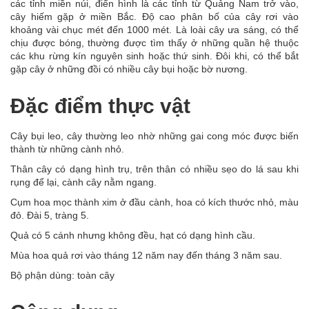
các tỉnh miền núi, điển hình là các tỉnh từ Quảng Nam trở vào,
cây hiếm gặp ở miền Bắc. Độ cao phân bố của cây rơi vào
khoảng vài chục mét đến 1000 mét. Là loài cây ưa sáng, có thể
chịu được bóng, thường được tìm thấy ở những quần hệ thuộc
các khu rừng kín nguyên sinh hoặc thứ sinh. Đôi khi, có thể bắt
gặp cây ở những đồi có nhiều cây bụi hoặc bờ nương.
Đặc điểm thực vật
Cây bụi leo, cây thường leo nhờ những gai cong móc được biến
thành từ những cành nhỏ.
Thân cây có dạng hình trụ, trên thân có nhiều sẹo do lá sau khi
rụng để lại, cành cây nằm ngang.
Cụm hoa mọc thành xim ở đầu cành, hoa có kích thước nhỏ, màu
đỏ. Đài 5, tràng 5.
Quả có 5 cánh nhưng không đều, hạt có dạng hình cầu.
Mùa hoa quả rơi vào tháng 12 năm nay đến tháng 3 năm sau.
Bộ phận dùng: toàn cây