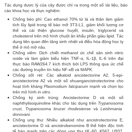
Tác dụng dược lý của cây được chỉ ra trong một số tài liệu, báo
cáo khoa học và thực nghiệm:
Chống béo phì: Cao ethanol 70% từ lá và thân làm giảm
tích lũy lipid trong tế bào mỡ 3T3-L1, giảm khối lượng cơ
thể và cải thiện glucose huyết, insulin, triglycerid và
cholesterol trên mô hình chuột ăn khẩu phần giàu lipid. Tác
dụng liên quan đến tăng sinh nhiệt và điều hòa động học ty
thể ở mô mỡ nâu.
Chống viêm: Dịch chiết methanol ức chế sản sinh nitric
oxide và làm giảm biểu hiện TNF-α, IL-1β, IL-6 trên đại
thực bào RAW264.7 kích thích bởi LPS thông qua ức chế
các đường truyền tín hiệu NF-κB và MAPK.
Chống sốt rét: Các alkaloid ancistectorine A2, 5-epi-
ancistectorine A2 và một số shuangancistrotectorine cho
hoạt tính kháng
Plasmodium falciparum
mạnh và chọn lọc
trên mô hình
in vitro
.
Chống ký sinh trùng: Ancistectorine D và một số
naphthylisoquinoline khác cho tác dụng trên
Trypanosoma
cruzi, Trypanosoma brucei rhodesiense
và
Leishmania
donovani.
Chống ung thư: Nhiều alkaloid như ancistrotectorine E,
ancistectorine D và ancistrobenomine B thể hiện độc tính
tế bào mạnh trên các dòng ung thư HL-60, K562, U937,