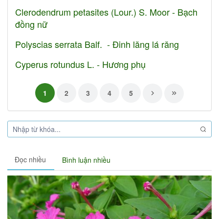
Clerodendrum petasites (Lour.) S. Moor - Bạch
đồng nữ
Polyscias serrata Balf. - Đinh lăng lá răng
Cyperus rotundus L. - Hương phụ
1
2
3
4
5
Đọc nhiều
Bình luận nhiều