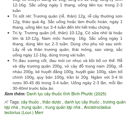
12-16g. Sắc uống ngày 1 thang, uống liên tục trong 2-3
tuần
Trị sốt rét: Trương quân (rễ, thân) 12g, rễ cây thường sơn
12g, thảo quả 4g. Sắc uống hoặc làm thuốc hoàn, ngày 1
thang, uống liên tục 3-4 tuần đến khi hết triệu chứng.
Trị lỵ: Trương quân (rễ, thân) 10-12g, Cỏ sữa nhỏ lá hoặc
lớn lá 10-12g, Nam mộc hương 16g. Sắc uống ngày 1
thang, dùng liên tục 2-3 tuần. Dùng cho phụ nữ sau sinh:
Lấy rễ và thân trương quân, thái mỏng, sao vàng, sắc
uống ngày 12-16g, dùng trong vài tuần.
Trị đau xương cốt, đau mỏi cơ nhục và bồi bổ cơ thể: Rễ
và dây trương quân 200g, vỏ cây đỗ trọng nam 200g, rễ
nhàu 200g, kê huyết đằng 100g, huyết giác 100g, sâm bố
chính 100g, quy bản 100g, trần bì 20g. Ngâm với 3-4 lít
rượu 30-45 độ trong 3-4 tuần. Uống ngày 2-3 lần, mỗi lần
30-40ml trước bữa ăn.
Xem thêm:
Danh lục cây thuốc tỉnh Bình Phước (2025)
Tags:
cây thuốc
,
thảo dược
,
danh lục cây thuốc
,
trương quân
lợp nhà
,
trung quân
,
trung quân lợp nhà
,
Ancistrocladus
tectorius (Lour.) Merr