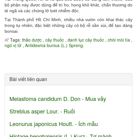
bộ phận này được dùng để trị ho, họng khô khát, chấn thương do
té ngã và các chứng lở loét nhiễm độc.
Tại Thành phố Hồ Chí Minh, nhiều nhà vườn còn khai thác cây
trong tự nhiên, đặc biệt những cây có bộ rễ sần sùi, để tạo dáng
bonsai.
Tags:
thảo dược
,
cây thuốc
,
danh lục cây thuốc
,
chòi mòi tía
,
ngũ vị tử
,
Antidesma bunius (L.) Spreng.
Bài viết liên quan
Melastoma candidum D. Don - Mua vảy
Streblus asper Lour. - Ruối
Leonurus japonicus Houtt. - Ích mẫu
Hiptage benghalensis (L.) Kurz - Tơ mành