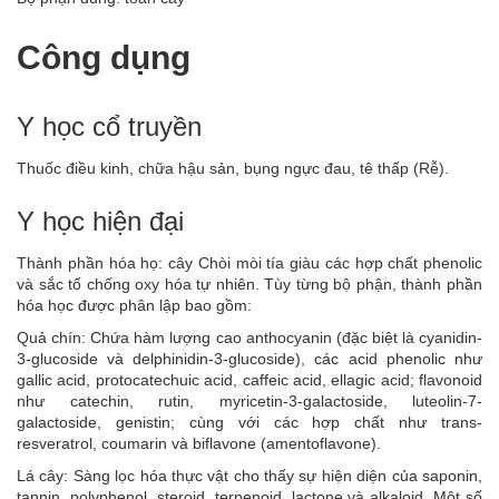
Công dụng
Y học cổ truyền
Thuốc điều kinh, chữa hậu sản, bụng ngực đau, tê thấp (Rễ).
Y học hiện đại
Thành phần hóa họ: cây Chòi mòi tía giàu các hợp chất phenolic
và sắc tố chống oxy hóa tự nhiên. Tùy từng bộ phận, thành phần
hóa học được phân lập bao gồm:
Quả chín: Chứa hàm lượng cao anthocyanin (đặc biệt là cyanidin-
3-glucoside và delphinidin-3-glucoside), các acid phenolic như
gallic acid, protocatechuic acid, caffeic acid, ellagic acid; flavonoid
như catechin, rutin, myricetin-3-galactoside, luteolin-7-
galactoside, genistin; cùng với các hợp chất như trans-
resveratrol, coumarin và biflavone (amentoflavone).
Lá cây: Sàng lọc hóa thực vật cho thấy sự hiện diện của saponin,
tannin, polyphenol, steroid, terpenoid, lactone và alkaloid. Một số