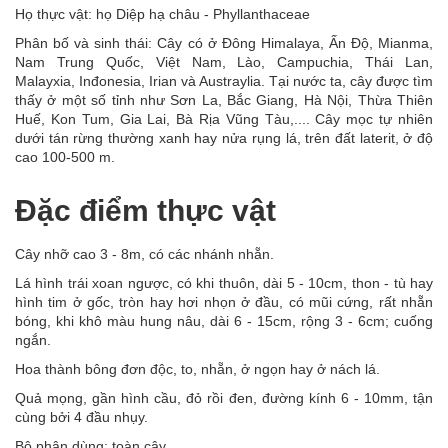
Họ thực vật: họ Diệp hạ châu - Phyllanthaceae
Phân bố và sinh thái: Cây có ở Đông Himalaya, Ấn Độ, Mianma,
Nam Trung Quốc, Việt Nam, Lào, Campuchia, Thái Lan,
Malayxia, Inđonesia, Irian và Austraylia. Tại nước ta, cây được tìm
thấy ở một số tỉnh như Sơn La, Bắc Giang, Hà Nội, Thừa Thiên
Huế, Kon Tum, Gia Lai, Bà Rịa Vũng Tàu,.... Cây mọc tự nhiên
dưới tán rừng thường xanh hay nửa rụng lá, trên đất laterit, ở độ
cao 100-500 m.
Đặc điểm thực vật
Cây nhỡ cao 3 - 8m, có các nhánh nhẵn.
Lá hình trái xoan ngược, có khi thuôn, dài 5 - 10cm, thon - tù hay
hình tim ở gốc, tròn hay hơi nhọn ở đầu, có mũi cứng, rất nhẵn
bóng, khi khô màu hung nâu, dài 6 - 15cm, rộng 3 - 6cm; cuống
ngắn.
Hoa thành bông đơn độc, to, nhẵn, ở ngọn hay ở nách lá.
Quả mọng, gần hình cầu, đỏ rồi đen, đường kính 6 - 10mm, tận
cùng bởi 4 đầu nhụy.
Bộ phận dùng: toàn cây