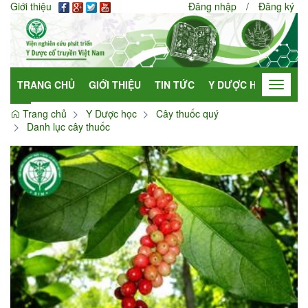
Giới thiệu
Đăng nhập
/
Đăng ký
TRANG CHỦ
GIỚI THIỆU
TIN TỨC
Y DƯỢC HỌC
HỢP
Toggle
navigat
Trang chủ
Y Dược học
Cây thuốc quý
Danh lục cây thuốc