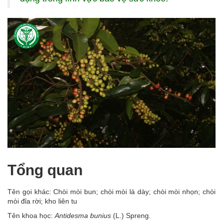
Tổng quan
Tên gọi khác: Chòi mòi bun; chòi mòi lá dày; chòi mòi nhọn; chòi
mòi đỉa rời; kho liên tu
Tên khoa học:
Antidesma bunius
(L.) Spreng.