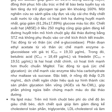
đồng thời phục hồi cấu trúc vi thể tế bào beta tuyến tụy và
làm tăng dự trữ glycogen tại gan lên khoảng 160%. Một
nghiên cứu so sánh giữa cây đực và cây cái cho thấy chiết
xuất nước từ cây đực có hoạt tính hạ đường huyết mạnh
nhất, giúp giảm (61,26±17,89%) glucose máu lúc đói. Chiết
xuất hạt (ABSE) ở liều 250 mg/kg cũng giúp giảm đáng kể
đường huyết trên mô hình chuột gây đái tháo đường bằng
STZ mà không phụ thuộc vào cơ chế kích thích tiết insulin.
Tác động từ vỏ thân (ức chế α-glucosidase): Phân đoạn
ethyl acetate từ vỏ thân ức chế mạnh enzyme α-
glucosidase với giá trị IC₅₀ = 19,33 µg/mL. Trong đó,
betulinic acid (IC₅₀ = 18,49 µg/mL) và friedelin (IC₅₀ =
19,51 µg/mL) là hai hoạt chất chính, có hoạt tính mạnh
hơn thuốc chuẩn Miglitol. Tác động từ quả (ức chế
glycation): ức chế mạnh các enzyme tiêu hóa carbohydrate
như maltase và sucrase. Đặc biệt, ở nồng độ thấp 0,25
mg/mL, dịch chiết ngăn chặn hiệu quả sự hình thành các
sản phẩm glycation bền vững (AGEs và Nε-CML), góp
phần phòng ngừa biến chứng mạch máu do đái tháo
đường.
Hạ lipid máu: Trên mô hình chuột béo phì do chế độ ăn
giàu chất béo, dịch chiết quả giúp làm giảm đáng kể
cholesterol toàn phần, triglyceride, LDL-cholesterol và làm