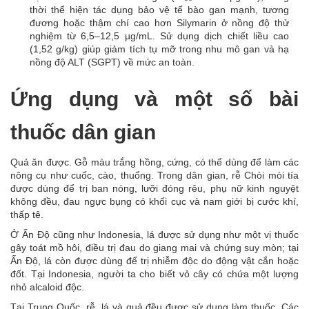
thời thể hiện tác dụng bảo vệ tế bào gan mạnh, tương
đương hoặc thậm chí cao hơn Silymarin ở nồng độ thử
nghiệm từ 6,5–12,5 µg/mL. Sử dụng dịch chiết liều cao
(1,52 g/kg) giúp giảm tích tụ mỡ trong nhu mô gan và hạ
nồng độ ALT (SGPT) về mức an toàn.
Ứng dụng và một số bài
thuốc dân gian
Quả ăn được. Gỗ màu trắng hồng, cứng, có thể dùng để làm các
nông cụ như cuốc, cào, thuổng. Trong dân gian, rễ Chòi mòi tía
được dùng để trị ban nóng, lưỡi đóng rêu, phụ nữ kinh nguyệt
không đều, đau ngực bụng có khối cục và nam giới bị cước khí,
thấp tê.
Ở Ấn Độ cũng như Indonesia, lá được sử dụng như một vị thuốc
gây toát mồ hôi, điều trị đau do giang mai và chứng suy mòn; tại
Ấn Độ, lá còn được dùng để trị nhiễm độc do động vật cắn hoặc
đốt. Tại Indonesia, người ta cho biết vỏ cây có chứa một lượng
nhỏ alcaloid độc.
Tại Trung Quốc, rễ, lá và quả đều được sử dụng làm thuốc. Các