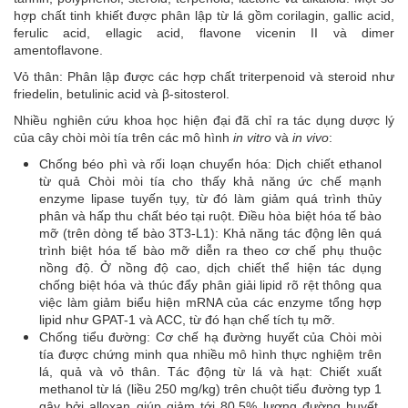
hợp chất tinh khiết được phân lập từ lá gồm corilagin, gallic acid,
ferulic acid, ellagic acid, flavone vicenin II và dimer
amentoflavone.
Vỏ thân: Phân lập được các hợp chất triterpenoid và steroid như
friedelin, betulinic acid và β-sitosterol.
Nhiều nghiên cứu khoa học hiện đại đã chỉ ra tác dụng dược lý
của cây chòi mòi tía trên các mô hình
in vitro
và
in vivo
:
Chống béo phì và rối loạn chuyển hóa: Dịch chiết ethanol
từ quả Chòi mòi tía cho thấy khả năng ức chế mạnh
enzyme lipase tuyến tụy, từ đó làm giảm quá trình thủy
phân và hấp thu chất béo tại ruột. Điều hòa biệt hóa tế bào
mỡ (trên dòng tế bào 3T3-L1): Khả năng tác động lên quá
trình biệt hóa tế bào mỡ diễn ra theo cơ chế phụ thuộc
nồng độ. Ở nồng độ cao, dịch chiết thể hiện tác dụng
chống biệt hóa và thúc đẩy phân giải lipid rõ rệt thông qua
việc làm giảm biểu hiện mRNA của các enzyme tổng hợp
lipid như GPAT-1 và ACC, từ đó hạn chế tích tụ mỡ.
Chống tiểu đường: Cơ chế hạ đường huyết của Chòi mòi
tía được chứng minh qua nhiều mô hình thực nghiệm trên
lá, quả và vỏ thân. Tác động từ lá và hạt: Chiết xuất
methanol từ lá (liều 250 mg/kg) trên chuột tiểu đường typ 1
gây bởi alloxan giúp giảm tới 80,5% lượng đường huyết,