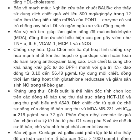
tăng HDL-cholesterol.
Bảo vệ mạch máu: Nghiên cứu trên chuột BALB/c cho thấy
sử dụng dịch chiết quả với liều 300 mg/kg/ngày trong 12
tuần làm tăng biểu hiện mRNA của PON1 – enzyme có vai
trò chống oxy hóa LDL và ngăn ngừa xơ vữa động mạch.
Bảo vệ mô tim: giúp làm giảm nồng độ malondialdehyde
(MDA), đồng thời ức chế biểu hiện các gen gây viêm như
TNF-α, IL-6, VCAM-1, MCP-1 và eNOS.
Chống oxy hóa: Quả Chòi mòi tía đạt hoạt tính chống oxy
hóa mạnh nhất khi thu hoạch ở giai đoạn chín hoàn toàn
do hàm lượng anthocyanin tăng cao. Dịch chiết lá cũng cho
khả năng khử gốc tự do DPPH mạnh với giá trị IC₅₀ dao
động từ 3,10 đến 56,49 µg/mL tùy dung môi chiết, đồng
thời làm tăng hoạt tính glutathione reductase và giảm sản
sinh NO trong tế bào gan.
Kháng ung thư: Chiết xuất lá thể hiện độc tính chọn lọc
trên các dòng tế bào ung thư đại trực tràng HCT-116 và
ung thư phổi biểu mô A549. Dịch chiết cồn từ quả ức chế
sự sống của dòng tế bào ung thư vú MDA-MB-231 với IC₅₀
= 219 µg/mL sau 72 giờ. Phân đoạn ethyl acetate từ quả
làm chậm chu kỳ tế bào từ pha G1 sang pha S và ức chế di
cư tế bào, chủ yếu nhờ hoạt chất amentoflavone.
Bảo vệ gan: Corilagin và gallic acid phân lập từ lá cho thấy
độ an toàn cao trên tế bào gan (IC₅₀ > 1000 µg/mL), đồng