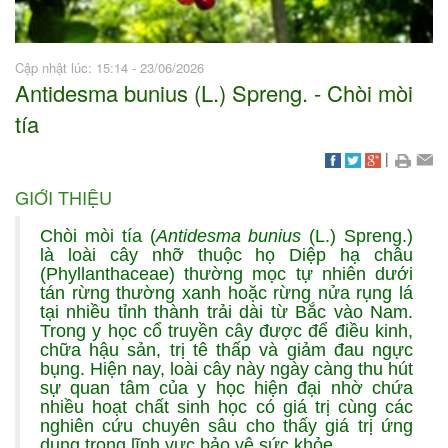
Cập nhật lúc: 15:14 - 23/06/2026
Antidesma bunius (L.) Spreng. - Chòi mòi
tía
|
GIỚI THIỆU
Chòi mòi tía (
Antidesma bunius
(L.) Spreng.)
là loài cây nhỡ thuộc họ Diệp hạ châu
(Phyllanthaceae) thường mọc tự nhiên dưới
tán rừng thường xanh hoặc rừng nửa rụng lá
tại nhiều tỉnh thành trải dài từ Bắc vào Nam.
Trong y học cổ truyền cây được để điều kinh,
chữa hậu sản, trị tê thấp và giảm đau ngực
bụng. Hiện nay, loài cây này ngày càng thu hút
sự quan tâm của y học hiện đại nhờ chứa
nhiều hoạt chất sinh học có giá trị cùng các
nghiên cứu chuyên sâu cho thấy giá trị ứng
dụng trong lĩnh vực bảo vệ sức khỏe.