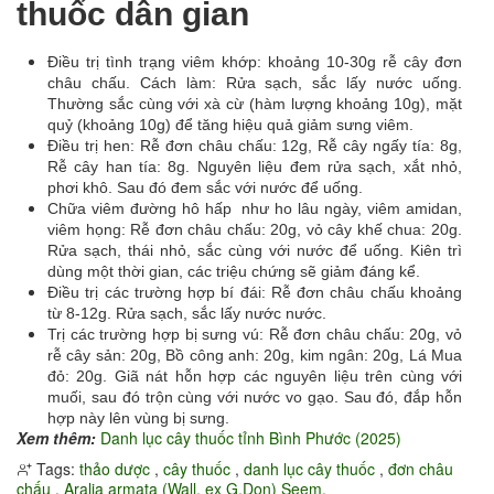
thuốc dân gian
Điều trị tình trạng viêm khớp: khoảng 10-30g rễ cây đơn
châu chấu. Cách làm: Rửa sạch, sắc lấy nước uống.
Thường sắc cùng với xà cừ (hàm lượng khoảng 10g), mặt
quỷ (khoảng 10g) để tăng hiệu quả giảm sưng viêm.
Điều trị hen: Rễ đơn châu chấu: 12g, Rễ cây ngấy tía: 8g,
Rễ cây han tía: 8g. Nguyên liệu đem rửa sạch, xắt nhỏ,
phơi khô. Sau đó đem sắc với nước để uống.
Chữa viêm đường hô hấp như ho lâu ngày, viêm amidan,
viêm họng: Rễ đơn châu chấu: 20g, vỏ cây khế chua: 20g.
Rửa sạch, thái nhỏ, sắc cùng với nước để uống. Kiên trì
dùng một thời gian, các triệu chứng sẽ giảm đáng kể.
Điều trị các trường hợp bí đái: Rễ đơn châu chấu khoảng
từ 8-12g. Rửa sạch, sắc lấy nước nước.
Trị các trường hợp bị sưng vú: Rễ đơn châu chấu: 20g, vỏ
rễ cây sản: 20g, Bồ công anh: 20g, kim ngân: 20g, Lá Mua
đỏ: 20g. Giã nát hỗn hợp các nguyên liệu trên cùng với
muối, sau đó trộn cùng với nước vo gạo. Sau đó, đắp hỗn
hợp này lên vùng bị sưng.
Xem thêm:
Danh lục cây thuốc tỉnh Bình Phước (2025)
Tags:
thảo dược
,
cây thuốc
,
danh lục cây thuốc
,
đơn châu
chấu
,
Aralia armata (Wall. ex G.Don) Seem.