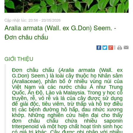
Cập nhật lúc: 23:56 - 23/05/2026
Aralia armata (Wall. ex G.Don) Seem. -
Đơn châu chấu
|
GIỚI THIỆU
Đơn châu chấu (
Aralia armata
(Wall. ex
G.Don) Seem.) là loài cây thuộc họ Nhân sâm
(Araliaceae), phân bố ở nhiều vùng núi của
Việt Nam và các nước châu Á như Trung
Quốc, Ấn Độ, Lào và Malaysia. Trong y học cổ
truyền, rễ, vỏ rễ và lá của cây được sử dụng
để giải độc, tiêu viêm, trừ thấp và hỗ trợ điều
trị các bệnh đường hô hấp, đau nhức xương
khớp. Những nghiên cứu hiện đại cho thấy
đơn châu chấu chứa nhiều saponin
triterpenoid và một hợp chất hoạt tính sinh học
có giá trị khác. Cây được ghi nhận với nhiều