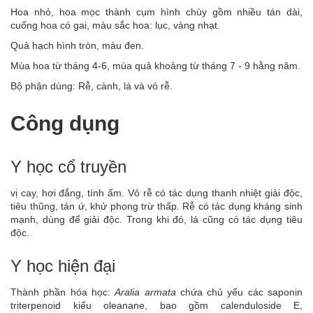
Hoa nhỏ, hoa mọc thành cụm hình chùy gồm nhiều tán dài,
cuống hoa có gai, màu sắc hoa: lục, vàng nhạt.
Quả hạch hình tròn, màu đen.
Mùa hoa từ tháng 4-6, mùa quả khoảng từ tháng 7 - 9 hằng năm.
Bộ phận dùng: Rễ, cành, lá và vỏ rễ.
Công dụng
Y học cổ truyền
vị cay, hơi đắng, tính ấm. Vỏ rễ có tác dụng thanh nhiệt giải độc,
tiêu thũng, tán ứ, khử phong trừ thấp. Rễ có tác dụng kháng sinh
mạnh, dùng để giải độc. Trong khi đó, lá cũng có tác dụng tiêu
độc.
Y học hiện đại
Thành phần hóa học:
Aralia armata
chứa chủ yếu các saponin
triterpenoid kiểu oleanane, bao gồm calenduloside E,