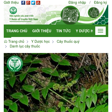
Giới thiệu
Đăng nhập
/
Đăng ký
TRANG CHỦ
GIỚI THIỆU
TIN TỨC
Y DƯỢC HỌC
HỢP
Toggle
navigat
Trang chủ
Y Dược học
Cây thuốc quý
Danh lục cây thuốc