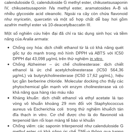
calenduloside G, calenduloside G methyl ester, chikusetsusaponin
IV, chikusetsusaponin IVa methyl ester, aramatosides A–B và
nhiều glycoside acid oleanolic. Ngoài ra cây còn chứa flavonoid
như myricetin, quercetin và một số hợp chất dễ bay hơi gồm
azafrin methyl ester và 10-deacetylbaccatin III.
Một số nghiên cứu hiện đại đã chỉ ra tác dụng sinh học và tiềm
năng của
Aralia armata
:
Chống oxy hóa: dịch chiết ethanol từ lá có khả năng quét
gốc tự do mạnh trong mô hình DPPH và ABTS với IC50
DPPH đạt 43,098 µg/mL trên thử nghiệm
in vitro.
Chống Alzheimer – ức chế cholinesterase: dịch chiết
ethanol lá ức chế acetylcholinesterase (IC50 564,36
µg/mL) và butyrylcholinesterase (IC50 17,62 µg/mL), hiệu
lực gần berberine chloride. Molecular docking cho thấy các
phytochemical gắn mạnh với enzym cholinesterase và có
khả năng qua hàng rào máu não
Kháng khuẩn: dịch chiết ethanol và ethyl acetate lá tạo
vòng vô khuẩn khoảng 29 mm đối với Staphylococcus
aureus và Escherichia coli trong thử nghiệm khuếch tán
đĩa thạch in vitro. Cơ chế được cho là do flavonoid và
terpenoid làm rối loạn màng tế bào vi khuẩn
Chống viêm: các saponin triterpenoid như calenduloside G
methyl ester có khả năng ức chế TNF-α thông qua tương