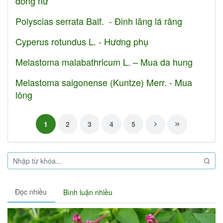
đồng nữ
Polyscias serrata Balf. - Đinh lăng lá răng
Cyperus rotundus L. - Hương phụ
Melastoma malabathricum L. – Mua da hung
Melastoma saigonense (Kuntze) Merr. - Mua
lông
1
2
3
4
5
Đọc nhiều
Bình luận nhiều