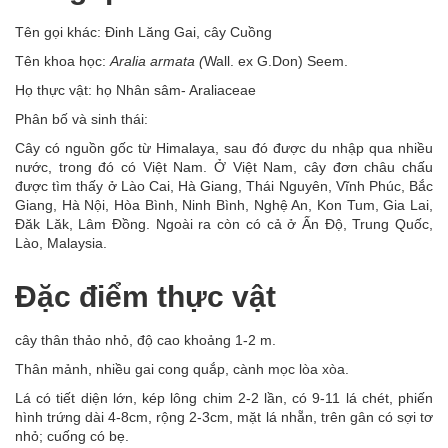
Tên gọi khác: Đinh Lăng Gai, cây Cuồng
Tên khoa học:
Aralia armata (
Wall. ex G.Don) Seem.
Họ thực vật: họ Nhân sâm- Araliaceae
Phân bố và sinh thái:
Cây có nguồn gốc từ Himalaya, sau đó được du nhập qua nhiều
nước, trong đó có Việt Nam. Ở Việt Nam, cây đơn châu chấu
được tìm thấy ở Lào Cai, Hà Giang, Thái Nguyên, Vĩnh Phúc, Bắc
Giang, Hà Nội, Hòa Bình, Ninh Bình, Nghệ An, Kon Tum, Gia Lai,
Đăk Lăk, Lâm Đồng. Ngoài ra còn có cả ở Ấn Độ, Trung Quốc,
Lào, Malaysia.
Đặc điểm thực vật
cây thân thảo nhỏ, độ cao khoảng 1-2 m.
Thân mảnh, nhiều gai cong quắp, cành mọc lòa xòa.
Lá có tiết diện lớn, kép lông chim 2-2 lần, có 9-11 lá chét, phiến
hình trứng dài 4-8cm, rộng 2-3cm, mặt lá nhẵn, trên gân có sợi tơ
nhỏ; cuống có bẹ.