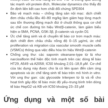
tác mạnh với protein đích, Molecular dynamics cho thấy độ
ổn định liên kết cao hơn chất đối chứng SPD304
Bảo vệ mạch máu – chống tăng sản nội mạc: dịch chiết
đơn châu chấu liều 40–80 mg/kg làm giảm hẹp lòng mạch
sau tổn thương động mạch đùi ở chuột thông qua cơ chế
ức chế con đường tín hiệu Wnt/β-catenin, làm giảm biểu
hiện α-SMA, PCNA, GSK-3β, β-catenin và cyclin D1
Ức chế tăng sinh và di chuyển tế bào cơ trơn mạch máu:
dịch chiết đơn châu chấu nồng độ 0–15 µg/mL ức chế
proliferation và migration của vascular smooth muscle cells
(VSMCs) thông qua việc điều hòa tín hiệu Wnt/β-catenin
Chống ung thư: các saponin oleanane-type từ lá như
narcissiflorin thể hiện độc tính mạnh trên các dòng tế bào
HT29, A549 và A2058; IC50 khoảng 2,01–18,8 µM. Cơ chế
của tác dụng này được cho là có liên quan đến cảm ứng
apoptosis và ức chế tăng sinh tế bào trên mô hình
in vitro
.
Với ung thư gan: các glycoside triterpen từ lá và rễ cho
hoạt tính gây độc tế bào mức độ yếu–trung bình trên dòng
tế bào HepG2 và KB với IC50 khoảng 23–33 µM
Ứng dụng và một số bài