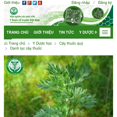
Giới thiệu
Đăng nhập
/
Đăng ký
TRANG CHỦ
GIỚI THIỆU
TIN TỨC
Y DƯỢC HỌC
HỢP
Toggle
navigat
Trang chủ
Y Dược học
Cây thuốc quý
Danh lục cây thuốc