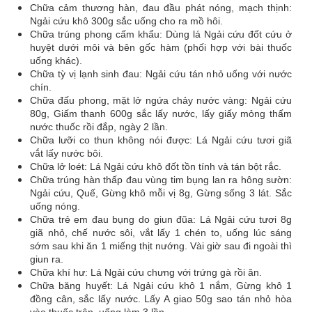
Chữa cảm thương hàn, đau đầu phát nóng, mạch thịnh:
Ngải cứu khô 300g sắc uống cho ra mồ hôi.
Chữa trúng phong cấm khẩu: Dùng lá Ngải cứu đốt cứu ở
huyệt dưới môi và bên gốc hàm (phối hợp với bài thuốc
uống khác).
Chữa tỳ vị lạnh sinh đau: Ngải cứu tán nhỏ uống với nước
chín.
Chữa đấu phong, mặt lở ngứa chảy nước vàng: Ngải cứu
80g, Giấm thanh 600g sắc lấy nước, lấy giấy mỏng thấm
nước thuốc rồi đắp, ngày 2 lần.
Chữa lưỡi co thun không nói được: Lá Ngải cứu tươi giã
vắt lấy nước bôi.
Chữa lở loét: Lá Ngải cứu khô đốt tồn tính và tán bột rắc.
Chữa trúng hàn thấp đau vùng tim bụng lan ra hông sườn:
Ngải cứu, Quế, Gừng khô mỗi vị 8g, Gừng sống 3 lát. Sắc
uống nóng.
Chữa trẻ em đau bụng do giun đũa: Lá Ngải cứu tươi 8g
giã nhỏ, chế nước sôi, vắt lấy 1 chén to, uống lúc sáng
sớm sau khi ăn 1 miếng thịt nướng. Vài giờ sau đi ngoài thì
giun ra.
Chữa khí hư: Lá Ngải cứu chưng với trứng gà rồi ăn.
Chữa băng huyết: Lá Ngải cứu khô 1 nắm, Gừng khô 1
đồng cân, sắc lấy nước. Lấy A giao 50g sao tán nhỏ hòa