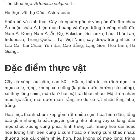
Tên khoa học:
Artemisia vulgaris
L.
Họ thực vật: họ Cúc - Asteraceae
Phân bố và sinh thái: Cây có nguồn gốc ở vùng ôn đới ấm châu
Âu hoặc châu Á, hiện mọc hoang và được trồng ở vùng nhiệt đới
Nam Á, Đông Nam Á, Ấn Độ, Pakistan, Sri lanka, Lào, Thái Lan,
Indonesia, Trung Quốc… Tại Việt Nam, cây được trồng nhiều ở
Lào Cai, Lai Châu, Yên Bái, Cao Bằng, Lạng Sơn, Hòa Bình, Hà
Giang…
Đặc điểm thực vật
Cây cỏ sống lâu năm, cao 50 – 60cm, thân to có rãnh dọc. Lá
mọc so le, rộng, không có cuống (lá phía dưới thường có cuống),
xẻ thùy lông chim, màu lá ở hai mặt rất khác nhau: Mặt trên nhãn
màu lục sẫm, mặt dưới màu trắng tro do có rất nhiều lồng nhỏ,
trắng.
Hoa mọc thành chùm kép gồm rất nhiều cụm hoa hình đầu, tổng
bao gồm những lá bắc nguyên giống như những vảy có lông; đầu
mọc chúc xuống cùng phía, hình trứng cụt, mang hoa cái hoặc
hoa lưỡng tính trên cùng 1 cụm hoặc ở những cụm khác nhau;
thường hoa cái chiếm nhiều hơn, hoa không có mào lông; tràng