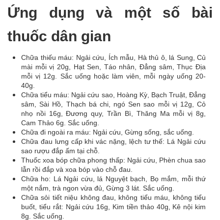
Ứng dụng và một số bài
thuốc dân gian
Chữa thiếu máu: Ngải cứu, Ích mẫu, Hà thủ ô, lá Sung, Củ
mài mỗi vị 20g, Hạt Sen, Táo nhân, Đẳng sâm, Thục Địa
mỗi vị 12g. Sắc uống hoặc làm viên, mỗi ngày uống 20-
40g.
Chữa tiểu máu: Ngải cứu sao, Hoàng Kỳ, Bạch Truật, Đẳng
sâm, Sài Hồ, Thạch bá chi, ngó Sen sao mỗi vị 12g, Cỏ
nhọ nồi 16g, Đương quy, Trần Bì, Thăng Ma mỗi vị 8g,
Cam Thảo 6g. Sắc uống.
Chữa đi ngoài ra máu: Ngải cứu, Gừng sống, sắc uống.
Chữa đau lưng cấp khi vác nặng, lệch tư thế: Lá Ngải cứu
sao rượu đắp ấm tại chỗ.
Thuốc xoa bóp chữa phong thấp: Ngải cứu, Phèn chua sao
lẫn rồi đắp và xoa bóp vào chỗ đau.
Chữa ho: Lá Ngải cứu, lá Nguyệt bạch, Bọ mắm, mỗi thứ
một nắm, trà ngon vừa đủ, Gừng 3 lát. Sắc uống.
Chữa sỏi tiết niệu không đau, không tiểu máu, không tiểu
buốt, tiểu rắt: Ngải cứu 16g, Kim tiền thảo 40g, Kê nội kim
8g. Sắc uống.