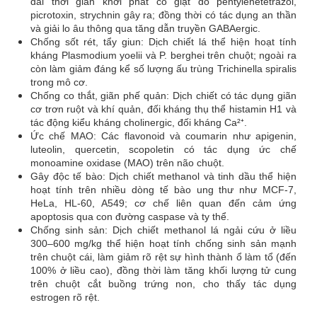
dài thời gian khởi phát co giật do pentylenetetrazol,
picrotoxin, strychnin gây ra; đồng thời có tác dụng an thần
và giải lo âu thông qua tăng dẫn truyền GABAergic.
Chống sốt rét, tẩy giun: Dịch chiết lá thể hiện hoạt tính
kháng Plasmodium yoelii và P. berghei trên chuột; ngoài ra
còn làm giảm đáng kể số lượng ấu trùng Trichinella spiralis
trong mô cơ.
Chống co thắt, giãn phế quản: Dịch chiết có tác dụng giãn
cơ trơn ruột và khí quản, đối kháng thụ thể histamin H1 và
tác động kiểu kháng cholinergic, đối kháng Ca²⁺.
Ức chế MAO: Các flavonoid và coumarin như apigenin,
luteolin, quercetin, scopoletin có tác dụng ức chế
monoamine oxidase (MAO) trên não chuột.
Gây độc tế bào: Dịch chiết methanol và tinh dầu thể hiện
hoạt tính trên nhiều dòng tế bào ung thư như MCF-7,
HeLa, HL-60, A549; cơ chế liên quan đến cảm ứng
apoptosis qua con đường caspase và ty thể.
Chống sinh sản: Dịch chiết methanol lá ngải cứu ở liều
300–600 mg/kg thể hiện hoạt tính chống sinh sản mạnh
trên chuột cái, làm giảm rõ rệt sự hình thành ổ làm tổ (đến
100% ở liều cao), đồng thời làm tăng khối lượng tử cung
trên chuột cắt buồng trứng non, cho thấy tác dụng
estrogen rõ rệt.