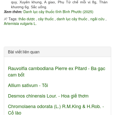
quy, Xuyên khung, A giao, Phụ Tử chế mỗi vị 8g, Thán
khương 6g. Sắc uống.
Xem thêm:
Danh lục cây thuốc tỉnh Bình Phước (2025)
Tags:
thảo dược
,
cây thuốc
,
danh lục cây thuốc
,
ngải cứu
,
Artemisia vulgaris L.
Bài viết liên quan
Rauvolfia cambodiana Pierre ex Pitard - Ba gạc
cam bốt
Allium sativum - Tỏi
Desmos chinensis Lour. - Hoa giẻ thơm
Chromolaena odorata (L.) R.M.King & H.Rob. -
Cỏ lào