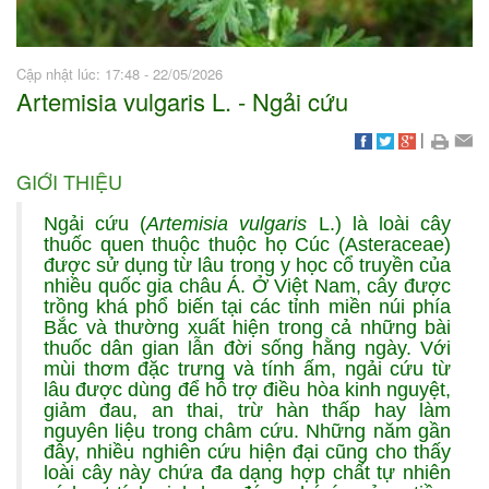
Cập nhật lúc: 17:48 - 22/05/2026
Artemisia vulgaris L. - Ngải cứu
|
GIỚI THIỆU
Ngải cứu (
Artemisia vulgaris
L.) là loài cây
thuốc quen thuộc thuộc họ Cúc (Asteraceae)
được sử dụng từ lâu trong y học cổ truyền của
nhiều quốc gia châu Á. Ở Việt Nam, cây được
trồng khá phổ biến tại các tỉnh miền núi phía
Bắc và thường xuất hiện trong cả những bài
thuốc dân gian lẫn đời sống hằng ngày. Với
mùi thơm đặc trưng và tính ấm, ngải cứu từ
lâu được dùng để hỗ trợ điều hòa kinh nguyệt,
giảm đau, an thai, trừ hàn thấp hay làm
nguyên liệu trong châm cứu. Những năm gần
đây, nhiều nghiên cứu hiện đại cũng cho thấy
loài cây này chứa đa dạng hợp chất tự nhiên