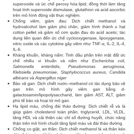
superoxide và ức chế peroxy hóa lipid; đồng thời làm tăng
hoạt tính superoxide dismutase, glutathion và acid ascorbic
trên mô hình động vật thực nghiệm.
Chống viêm, giảm đau: Dịch chiết methanol và
hydroalcohol làm giảm phù chân, giảm hình thành u hạt
cotton pellet và giảm số cơn quặn đau do acid acetic; tác
dụng liên quan đến ức chế cyclooxygenase, lipoxygenase,
nitric oxide và các cytokine gây viêm như TNF-α, IL-2, IL-4,
IL-6.
Kháng khuẩn, kháng nấm: Tinh dầu phần trên mặt đất ức
chế nhiều vi khuẩn và nấm như
Escherichia coli,
Salmonella enteritidis, Pseudomonas aeruginosa,
Klebsiella pneumoniae, Staphylococcus aureus, Candida
albicans
và
Aspergillus niger
Bảo vệ gan: Dịch chiết nước–methanol có tác dụng bảo vệ
gan trên mô hình gây viêm gan bằng d-
galactosamin/lipopolysaccharid, làm giảm AST, ALT, giảm
phù tế bào và hoại tử mô gan.
Hạ lipid máu, chống đái tháo đường: Dịch chiết rễ và lá
giúp giảm cholesterol toàn phần, triglycerid, LDL, VLDL,
tăng HDL và cải thiện các chỉ số đường huyết, chức năng
thận trên mô hình chuột tăng lipid máu và đái tháo đường.
Chống co giật, an thần: Dịch chiết methanol lá và thân kéo