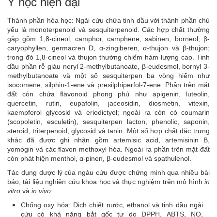
Y học hiện đại
Thành phần hóa học: Ngải cứu chứa tinh dầu với thành phần chủ
yếu là monoterpenoid và sesquiterpenoid. Các hợp chất thường
gặp gồm 1,8-cineol, camphor, camphene, sabinen, borneol, β-
caryophyllen, germacren D, α-zingiberen, α-thujon và β-thujon;
trong đó 1,8-cineol và thujon thường chiếm hàm lượng cao. Tinh
dầu phần rễ giàu neryl 2-methylbutanoate, β-eudesmol, bornyl 3-
methylbutanoate và một số sesquiterpen ba vòng hiếm như
isocomene, silphin-1-ene và presilphiperfol-7-ene. Phần trên mặt
đất còn chứa flavonoid phong phú như apigenin, luteolin,
quercetin, rutin, eupafolin, jaceosidin, diosmetin, vitexin,
kaempferol glycosid và eriodictyol; ngoài ra còn có coumarin
(scopoletin, esculetin), sesquiterpen lacton, phenolic, saponin,
steroid, triterpenoid, glycosid và tanin. Một số hợp chất đặc trưng
khác đã được ghi nhận gồm artemisic acid, artemisinin B,
yomogin và các flavon methoxyl hóa. Ngoài ra phần trên mặt đất
còn phát hiện menthol, α-pinen, β-eudesmol và spathulenol.
Tác dụng dược lý của ngảu cứu được chứng minh qua nhiều bài
báo, tài liệu nghiên cứu khoa học và thực nghiệm trên mô hình
in
vitro
và
in vivo
:
Chống oxy hóa: Dịch chiết nước, ethanol và tinh dầu ngải
cứu có khả năng bắt gốc tự do DPPH, ABTS, NO,