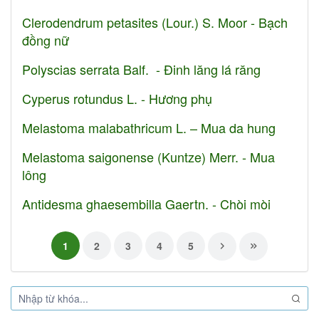
Clerodendrum petasites (Lour.) S. Moor - Bạch
đồng nữ
Polyscias serrata Balf. - Đinh lăng lá răng
Cyperus rotundus L. - Hương phụ
Melastoma malabathricum L. – Mua da hung
Melastoma saigonense (Kuntze) Merr. - Mua
lông
Antidesma ghaesembilla Gaertn. - Chòi mòi
1
2
3
4
5