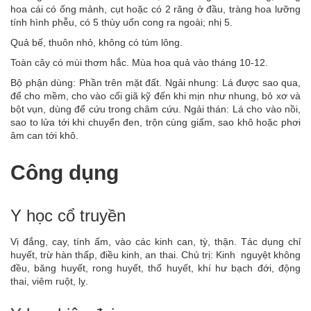
hoa cái có ống mảnh, cụt hoặc có 2 răng ở đầu, tràng hoa lưỡng
tính hình phễu, có 5 thùy uốn cong ra ngoài; nhị 5.
Quả bế, thuôn nhỏ, không có túm lông.
Toàn cây có mùi thơm hắc. Mùa hoa quả vào tháng 10-12.
Bộ phận dùng: Phần trên mặt đất. Ngải nhung: Lá được sao qua,
để cho mềm, cho vào cối giã kỹ đến khi mịn như nhung, bỏ xơ và
bột vụn, dùng để cứu trong châm cứu. Ngải thán: Lá cho vào nồi,
sao to lửa tới khi chuyển đen, trộn cùng giấm, sao khô hoặc phơi
âm can tới khô.
Công dụng
Y học cổ truyền
Vị đắng, cay, tính ấm, vào các kinh can, tỳ, thận. Tác dụng chỉ
huyết, trừ hàn thấp, điều kinh, an thai. Chủ trị: Kinh nguyệt không
đều, băng huyết, rong huyết, thổ huyết, khí hư bạch đới, động
thai, viêm ruột, lỵ.