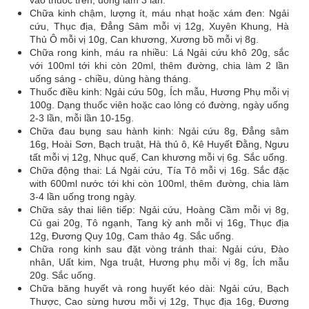
vào thuốc trên, uống làm 3 lần.
Chữa kinh chậm, lượng ít, máu nhạt hoặc xám đen: Ngải
cứu, Thục địa, Đẳng Sâm mỗi vị 12g, Xuyên Khung, Hà
Thủ Ô mỗi vị 10g, Can khương, Xương bồ mỗi vị 8g.
Chữa rong kinh, máu ra nhiều: Lá Ngải cứu khô 20g, sắc
với 100ml tới khi còn 20ml, thêm đường, chia làm 2 lần
uống sáng - chiều, dùng hàng tháng.
Thuốc điều kinh: Ngải cứu 50g, Ích mẫu, Hương Phụ mỗi vị
100g. Dạng thuốc viên hoặc cao lỏng có đường, ngày uống
2-3 lần, mỗi lần 10-15g.
Chữa đau bụng sau hành kinh: Ngải cứu 8g, Đẳng sâm
16g, Hoài Sơn, Bạch truật, Hà thủ ô, Kê Huyết Đằng, Ngưu
tất mỗi vị 12g, Nhục quế, Can khương mỗi vị 6g. Sắc uống.
Chữa động thai: Lá Ngải cứu, Tía Tô mỗi vị 16g. Sắc đặc
with 600ml nước tới khi còn 100ml, thêm đường, chia làm
3-4 lần uống trong ngày.
Chữa sảy thai liên tiếp: Ngải cứu, Hoàng Cầm mỗi vị 8g,
Củ gai 20g, Tô ngạnh, Tang kỳ anh mỗi vị 16g, Thục địa
12g, Đương Quy 10g, Cam thảo 4g. Sắc uống.
Chữa rong kinh sau đặt vòng tránh thai: Ngải cứu, Đào
nhân, Uất kim, Nga truật, Hương phụ mỗi vị 8g, Ích mẫu
20g. Sắc uống.
Chữa băng huyết và rong huyết kéo dài: Ngải cứu, Bạch
Thược, Cao sừng hươu mỗi vị 12g, Thục địa 16g, Đương