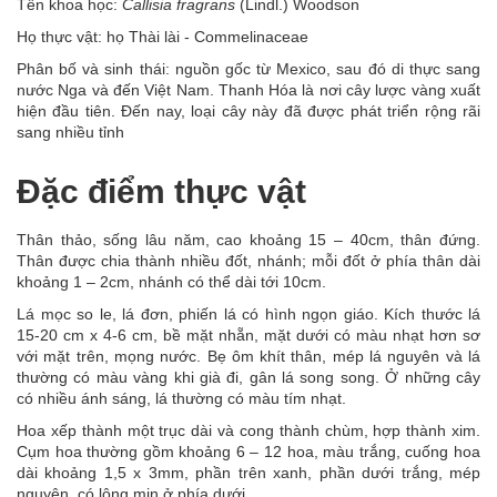
Tên khoa học:
Callisia fragrans
(Lindl.) Woodson
Họ thực vật: họ Thài lài - Commelinaceae
Phân bố và sinh thái: nguồn gốc từ Mexico, sau đó di thực sang
nước Nga và đến Việt Nam. Thanh Hóa là nơi cây lược vàng xuất
hiện đầu tiên. Đến nay, loại cây này đã được phát triển rộng rãi
sang nhiều tỉnh
Đặc điểm thực vật
Thân thảo, sống lâu năm, cao khoảng 15 – 40cm, thân đứng.
Thân được chia thành nhiều đốt, nhánh; mỗi đốt ở phía thân dài
khoảng 1 – 2cm, nhánh có thể dài tới 10cm.
Lá mọc so le, lá đơn, phiến lá có hình ngọn giáo. Kích thước lá
15-20 cm x 4-6 cm, bề mặt nhẵn, mặt dưới có màu nhạt hơn sơ
với mặt trên, mọng nước. Bẹ ôm khít thân, mép lá nguyên và lá
thường có màu vàng khi già đi, gân lá song song. Ở những cây
có nhiều ánh sáng, lá thường có màu tím nhạt.
Hoa xếp thành một trục dài và cong thành chùm, hợp thành xim.
Cụm hoa thường gồm khoảng 6 – 12 hoa, màu trắng, cuống hoa
dài khoảng 1,5 x 3mm, phần trên xanh, phần dưới trắng, mép
nguyên, có lông mịn ở phía dưới.