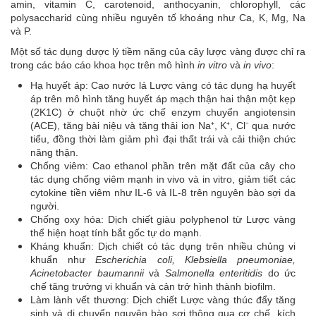
amin, vitamin C, carotenoid, anthocyanin, chlorophyll, các
polysaccharid cùng nhiều nguyên tố khoáng như Ca, K, Mg, Na
và P.
Một số tác dụng dược lý tiềm năng của cây lược vàng được chỉ ra
trong các báo cáo khoa học trên mô hình
in vitro
và
in vivo
:
Hạ huyết áp: Cao nước lá Lược vàng có tác dụng hạ huyết
áp trên mô hình tăng huyết áp mạch thận hai thận một kẹp
(2K1C) ở chuột nhờ ức chế enzym chuyển angiotensin
(ACE), tăng bài niệu và tăng thải ion Na⁺, K⁺, Cl⁻ qua nước
tiểu, đồng thời làm giảm phì đại thất trái và cải thiện chức
năng thận.
Chống viêm: Cao ethanol phần trên mặt đất của cây cho
tác dụng chống viêm mạnh in vivo và in vitro, giảm tiết các
cytokine tiền viêm như IL-6 và IL-8 trên nguyên bào sợi da
người.
Chống oxy hóa: Dịch chiết giàu polyphenol từ Lược vàng
thể hiện hoạt tính bắt gốc tự do mạnh.
Kháng khuẩn: Dịch chiết có tác dụng trên nhiều chủng vi
khuẩn như
Escherichia coli, Klebsiella pneumoniae,
Acinetobacter baumannii
và
Salmonella enteritidis
do ức
chế tăng trưởng vi khuẩn và cản trở hình thành biofilm.
Làm lành vết thương: Dịch chiết Lược vàng thúc đẩy tăng
sinh và di chuyển nguyên bào sợi thông qua cơ chế kích