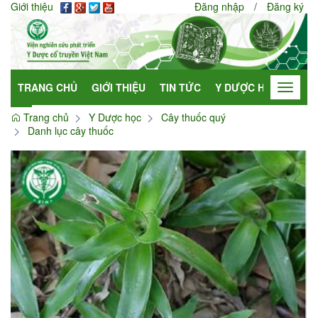
Giới thiệu
Đăng nhập
/
Đăng ký
TRANG CHỦ
GIỚI THIỆU
TIN TỨC
Y DƯỢC HỌC
HỢP
Toggle
navigat
Trang chủ
Y Dược học
Cây thuốc quý
Danh lục cây thuốc