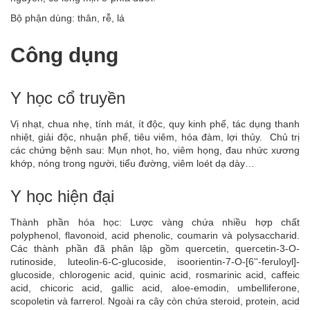
Bộ phận dùng: thân, rễ, lá
Công dụng
Y học cổ truyền
Vị nhạt, chua nhẹ, tính mát, ít độc, quy kinh phế, tác dụng thanh
nhiệt, giải độc, nhuận phế, tiêu viêm, hóa đàm, lợi thủy. Chủ trị
các chứng bệnh sau: Mụn nhọt, ho, viêm họng, đau nhức xương
khớp, nóng trong người, tiểu đường, viêm loét dạ dày…
Y học hiện đại
Thành phần hóa học: Lược vàng chứa nhiều hợp chất
polyphenol, flavonoid, acid phenolic, coumarin và polysaccharid.
Các thành phần đã phân lập gồm quercetin, quercetin-3-O-
rutinoside, luteolin-6-C-glucoside, isoorientin-7-O-[6''-feruloyl]-
glucoside, chlorogenic acid, quinic acid, rosmarinic acid, caffeic
acid, chicoric acid, gallic acid, aloe-emodin, umbelliferone,
scopoletin và farrerol. Ngoài ra cây còn chứa steroid, protein, acid