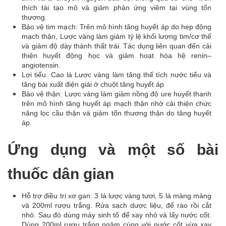
thích tái tạo mô và giảm phản ứng viêm tại vùng tổn
thương.
Bảo vệ tim mạch: Trên mô hình tăng huyết áp do hẹp động
mạch thận, Lược vàng làm giảm tỷ lệ khối lượng tim/cơ thể
và giảm độ dày thành thất trái. Tác dụng liên quan đến cải
thiện huyết động học và giảm hoạt hóa hệ renin–
angiotensin.
Lợi tiểu: Cao lá Lược vàng làm tăng thể tích nước tiểu và
tăng bài xuất điện giải ở chuột tăng huyết áp
Bảo vệ thận: Lược vàng làm giảm nồng độ ure huyết thanh
trên mô hình tăng huyết áp mạch thận nhờ cải thiện chức
năng lọc cầu thận và giảm tổn thương thận do tăng huyết
áp.
Ứng dụng và một số bài
thuốc dân gian
Hỗ trợ điều trị xơ gan: 3 lá lược vàng tươi, 5 lá màng màng
và 200ml rượu trắng. Rửa sạch dược liệu, để ráo rồi cắt
nhỏ. Sau đó dùng máy sinh tố để xay nhỏ và lấy nước cốt.
Dùng 200ml rượu trắng ngâm cùng với nước cốt vừa xay