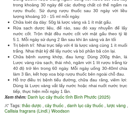
trong khoảng 30 ngày để các dưỡng chất có thể ngấm ra
rượu thuốc. Sử dụng rượu thuốc sau 30 ngày với liều
lượng khoảng 10 - 15 ml mỗi ngày.
Chữa loét dạ dày: 50g lá lược vàng và 1 ít mật gấu.
Rửa sạch dược liệu, để ráo, sau đó xay nhuyễn để lấy
nước cốt. Trộn thật đều nước cốt với mật gấu theo tỷ lệ
5:1. Mỗi ngày sử dụng 2 lần sau khi ăn sáng và ăn tối
Trị bệnh trĩ: Nhai trực tiếp với 4 lá lược vàng cùng 1 ít muối
trắng. Nhai thật kỹ để lấy nước và bỏ phần bã còn lại.
Chữa bệnh xương khớp, đau lưng: Dùng 200g thân, lá
Lược vàng rửa sạch, thái nhỏ, ngâm với 1 lít rượu trắng từ
40 độ trở lên trong 60 ngày. Mỗi ngày uống 30-40ml chia
làm 3 lần, kết hợp xoa bóp rượu thuốc bên ngoài chỗ đau.
Hỗ trợ điều trị bệnh tiểu đường, chữa đau răng, viêm lợi:
Dùng lá Lược vàng vắt lấy nước hoặc nhai nuốt nước trực
tiếp, thực hiện mỗi ngày 1 lần.
Xem thêm:
Danh lục cây thuốc tỉnh Bình Phước (2025)
Tags:
thảo dược
,
cây thuốc
,
danh lục cây thuốc
,
lược vàng
,
Callisia fragrans (Lindl.) Woodson