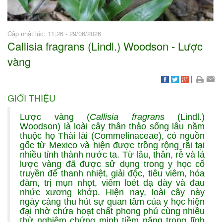
Cập nhật lúc: 11:26 - 29/06/2026
Callisia fragrans (Lindl.) Woodson - Lược
vàng
|
GIỚI THIỆU
Lược vàng (
Callisia fragrans
(Lindl.)
Woodson) là loài cây thân thảo sống lâu năm
thuộc họ Thài lài (Commelinaceae), có nguồn
gốc từ Mexico và hiện được trồng rộng rãi tại
nhiều tỉnh thành nước ta. Từ lâu, thân, rễ và lá
lược vàng đã được sử dụng trong y học cổ
truyền để thanh nhiệt, giải độc, tiêu viêm, hóa
đàm, trị mụn nhọt, viêm loét dạ dày và đau
nhức xương khớp. Hiện nay, loài cây này
ngày càng thu hút sự quan tâm của y học hiện
đại nhờ chứa hoạt chất phong phú cùng nhiều
thử nghiệm chứng minh tiềm năng trong lĩnh