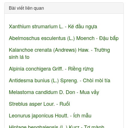
Bài viết liên quan
Xanthium strumarium L. - Ké đầu ngựa
Abelmoschus esculentus (L.) Moench - Đậu bắp
Kalanchoe crenata (Andrews) Haw. - Trường
sinh lá to
Alpinia conchigera Griff. - Riềng rừng
Antidesma bunius (L.) Spreng. - Chòi mòi tía
Melastoma candidum D. Don - Mua vảy
Streblus asper Lour. - Ruối
Leonurus japonicus Houtt. - Ích mẫu
Hiptage benghalensis (L.) Kurz - Tơ mành