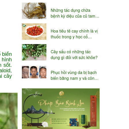
niệu
Những tác dụng chữa
bệnh kỳ diệu của củ tam
thất
Hoa tiêu tê cay chính là vị
thuốc trong y học cổ
truyền
Cây sấu có những tác
 biến
dụng gì đối với sức khỏe?
 hình
 sốt.
loid,
Phục hồi vùng da bị bạch
i cây
biến bằng nam y và công
nghệ Thụy sĩ