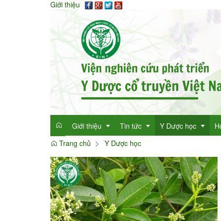
Giới thiệu
Giới thiệu
Tin tức
Y Dược học
H
Trang chủ
Y Dược học
Giới thiệu
Tin tức tổng hợp
Thông tin y học
Mục đích
Tin tức trong ngành
Cây thuốc quý
Dan
Chức năng nhiệm vụ
Làm đẹp với thảo 
Dan