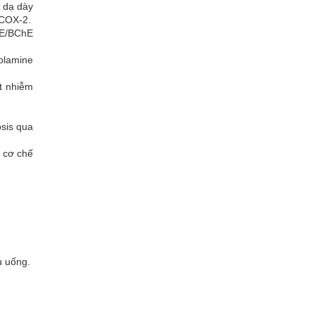
m dạ dày
 COX-2.
hE/BChE
polamine
t nhiễm
sis qua
a cơ chế
u uống.