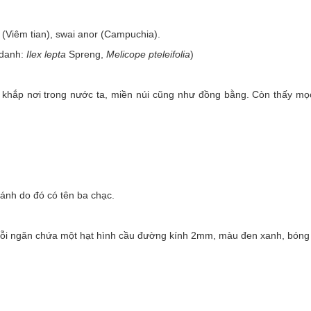
g (Viêm tian), swai anor (Campuchia).
 danh:
Ilex lepta
Spreng,
Melicope pteleifolia
)
ở khắp nơi trong nước ta, miền núi cũng như đồng bằng. Còn thấy mọ
hánh do đó có tên ba chạc.
mỗi ngăn chứa một hạt hình cầu đường kính 2mm, màu đen xanh, bón