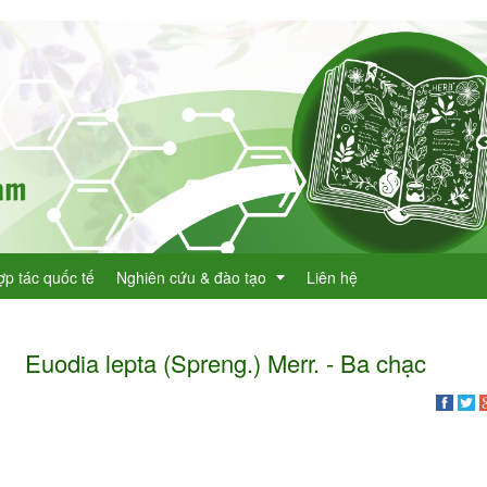
ợp tác quốc tế
Nghiên cứu & đào tạo
Liên hệ
Euodia lepta (Spreng.) Merr. - Ba chạc
Dự án KHCN
h lục cây thuốc
Đề tài nghiên cứu
dược
h lục cây thuốc Việt Nam
Đào tạo