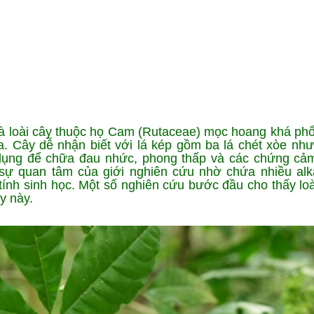
Ứng dụng KHCN
CN chăm sóc da
ng
Công nghệ giảm béo
 là loài cây thuộc họ Cam (Rutaceae) mọc hoang khá phổ
. Cây dễ nhận biết với lá kép gồm ba lá chét xòe như
dụng để chữa đau nhức, phong thấp và các chứng cảm
ự quan tâm của giới nghiên cứu nhờ chứa nhiều alka
tính sinh học. Một số nghiên cứu bước đầu cho thấy loà
y này.