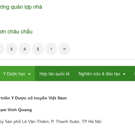
rương quân lợp nhà
Đơn châu chấu
3
4
5
Y Dược học
Hợp tác quốc tế
Nghiên cứu & đào tạo
triển Y Dược cổ truyền Việt Nam
hạm Vinh Quang
hủy Sản phố Lê Văn Thiêm, P. Thanh Xuân, TP Hà Nội