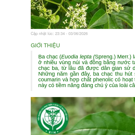
Bài thuốc hay
Sức khỏe ngàn và
Cập nhật lúc: 23:34 - 03/06/2026
GIỚI THIỆU
Ba chạc (
Euodia lepta (
Spreng.) Merr.)
ở nhiều vùng núi và đồng bằng nước ta
chạc ba, từ lâu đã được dân gian sử 
Những năm gần đây, ba chạc thu hút s
coumarin và hợp chất phenolic có hoạt 
này có tiềm năng đáng chú ý của loài câ