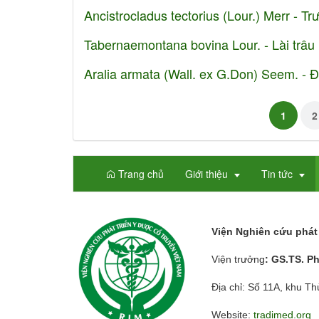
Ancistrocladus tectorius (Lour.) Merr - T
Tabernaemontana bovina Lour. - Lài trâu
Aralia armata (Wall. ex G.Don) Seem. - 
1
2
Trang chủ
Giới thiệu
Tin tức
Viện Nghiên cứu phát 
Viện trưởng
: GS.TS. P
Địa chỉ: Số 11A, khu T
Website:
tradimed.org