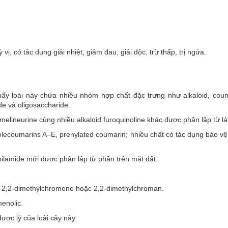
vị, có tác dụng giải nhiệt, giảm đau, giải độc, trừ thấp, trị ngứa.
hấy loài này chứa nhiều nhóm hợp chất đặc trưng như alkaloid, couma
e và oligosaccharide.
 melineurine cùng nhiều alkaloid furoquinoline khác được phân lập từ lá
olecoumarins A–E, prenylated coumarin; nhiều chất có tác dụng bảo vệ
anilamide mới được phân lập từ phần trên mặt đất.
 2,2-dimethylchromene hoặc 2,2-dimethylchroman.
henolic.
dược lý của loài cây này: