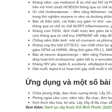
Kháng viêm: cao methanol rễ ức chế tạo NO và PG
trên mô hình chuột HCl/EtOH thông qua cơ chế ức
Ức chế cholinesterase – tiềm năng Alzheimer: c
trong thử nghiệm enzyme in vitro và docking phân
Bảo vệ thần kinh, cải thiện suy giảm trí nhớ: ca
thông qua cơ chế ức chế NLRP3 inflammasome, gi
Kháng cúm H1N1: dịch chiết nước làm giảm tải l
cúm thông qua ức chế trục HSP90/NF-κB; hiệp đồn
Chống viêm thần kinh: một số coumarin và phlor
Kháng ung thư lưỡi (OTSCC): cao chiết chọn lọc
giảm GPX4 và HSPA5; đồng thời giảm PD-L1, M
Bảo vệ neuron dopaminergic – tiềm năng Parkinso
tăng hoạt tính proteasome, giảm kết tụ α-synucle
Kháng HIV yếu: leptin A, evodione, ethylleptol A v
Diệt muỗi: leptol A có hoạt tính gây chết muỗi ở 
Ứng dụng và một số bài
Chữa phong thấp, đau nhức xương khớp: Lấy 20-4
Phòng ngừa cảm cúm, viêm não: Ba chạc, đơn buốt
Kích thích tiêu hóa, lợi sữa: Lấy 10g rễ Ba chạc s
Xem thêm:
Danh lục cây thuốc tỉnh Bình Phước (2025