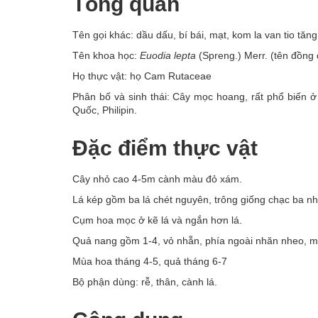
Tổng quan
Tên gọi khác: dầu dấu, bí bái, mạt, kom la van tio tăn
Tên khoa học:
Euodia lepta
(Spreng.) Merr. (tên đồng
Họ thực vật: họ Cam Rutaceae
Phân bố và sinh thái: Cây mọc hoang, rất phổ biến 
Quốc, Philipin.
Đặc điểm thực vật
Cây nhỏ cao 4-5m cành màu đỏ xám.
Lá kép gồm ba lá chét nguyên, trông giống chạc ba n
Cụm hoa mọc ở kẽ lá và ngắn hơn lá.
Quả nang gồm 1-4, vỏ nhẵn, phía ngoài nhăn nheo, 
Mùa hoa tháng 4-5, quả tháng 6-7
Bộ phận dùng: rễ, thân, cành lá.