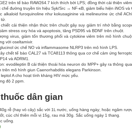
E2 trên tế bào RAW264.7 kích thích bởi LPS; đồng thời cải thiện viê
 chế đường truyền tín hiệu Syk/Src → NF-κB, giảm biểu hiện iNOS và
ác alkaloid furoquinoline như kokusaginine và melineurine ức chế AC
 tử.
o chiết cải thiện nhận thức trên chuột gây suy giảm trí nhớ bằng sco
ảm stress oxy hóa và apoptosis, tăng PSD95 và BDNF trên chuột.
ượng virus, giảm tổn thương phổi và cytokine viêm trên mô hình chuộ
g với oseltamivir.
oglucinol ức chế NO và inflammasome NLRP3 trên mô hình LPS.
 gây chết tế bào CAL27 và TCA8113 thông qua cơ chế cảm ứng ferropto
MP14 và ADRM1.
n: evodileptin B cải thiện thoái hóa neuron do MPP+ gây ra thông qu
in trên mô hình giun Caenorhabditis elegans Parkinson.
à leptol A cho hoạt tính kháng HIV mức yếu.
nồng độ 2 ppm.
 thuốc dân gian
0g rễ (hay vỏ cây) sắc với 1L nước, uống hàng ngày; hoặc ngâm rượ
, cúc chỉ thiên mỗi vị 15g, rau má 30g. Sắc uống ngày 1 thang.
ắc uống.
)