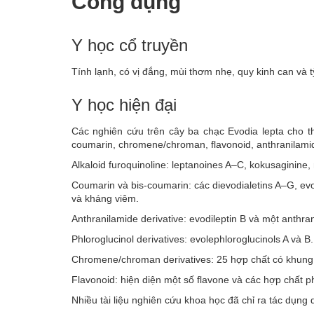
Công dụng
Y học cổ truyền
Tính lạnh, có vị đắng, mùi thơm nhẹ, quy kinh can và tỳ 
Y học hiện đại
Các nghiên cứu trên cây ba chạc Evodia lepta cho t
coumarin, chromene/chroman, flavonoid, anthranilamid
Alkaloid furoquinoline: leptanoines A–C, kokusaginine,
Coumarin và bis-coumarin: các dievodialetins A–G, ev
và kháng viêm.
Anthranilamide derivative: evodileptin B và một anthr
Phloroglucinol derivatives: evolephloroglucinols A và B.
Chromene/chroman derivatives: 25 hợp chất có khung
Flavonoid: hiện diện một số flavone và các hợp chất p
Nhiều tài liệu nghiên cứu khoa học đã chỉ ra tác dụng 