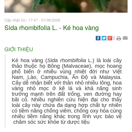
Cập nhật lúc: 17:47 - 01/06/2026
Sida rhombifolia L. - Ké hoa vàng
|
GIỚI THIỆU
Ké hoa vàng (
Sida rhombifolia
L.) là loài cây
thảo thuộc họ Bông (Malvaceae), mọc hoang
phổ biến ở nhiều vùng nhiệt đới như Việt
Nam, Lào, Campuchia, Ấn Độ và Malaysia.
Cây dễ nhận biết với thân nhỏ nhiều lông, hoa
vàng nhỏ mọc ở kẽ lá và khả năng sinh
trưởng mạnh trên đất trống, ven đường hay
bãi cỏ. Nhiều nghiên cứu hiện đại cho thấy
loài cây này chứa đa dạng hợp chất tự nhiên
có tiềm năng chống viêm, chống oxy hóa cùng
nhiều tiềm năng khác trong lĩnh vực bảo vệ
chăm sóc sức khỏe từ dược liệu