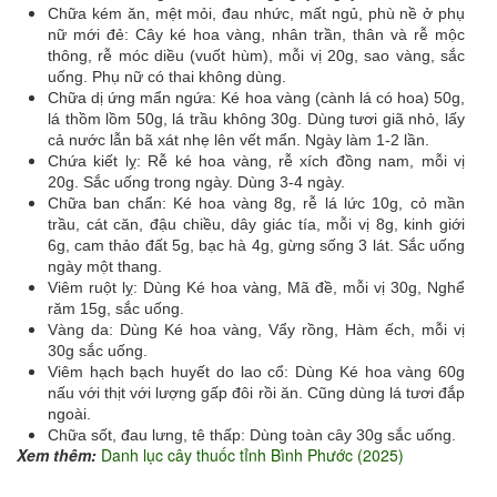
Chữa kém ăn, mệt mỏi, đau nhức, mất ngủ, phù nề ở phụ
nữ mới đẻ: Cây ké hoa vàng, nhân trần, thân và rễ mộc
thông, rễ móc diều (vuốt hùm), mỗi vị 20g, sao vàng, sắc
uống. Phụ nữ có thai không dùng.
Chữa dị ứng mẩn ngứa: Ké hoa vàng (cành lá có hoa) 50g,
lá thồm lồm 50g, lá trầu không 30g. Dùng tươi giã nhỏ, lấy
cả nước lẫn bã xát nhẹ lên vết mẩn. Ngày làm 1-2 lần.
Chứa kiết lỵ: Rễ ké hoa vàng, rễ xích đồng nam, mỗi vị
20g. Sắc uống trong ngày. Dùng 3-4 ngày.
Chữa ban chẩn: Ké hoa vàng 8g, rễ lá lức 10g, cỏ mần
trầu, cát căn, đậu chiều, dây giác tía, mỗi vị 8g, kinh giới
6g, cam thảo đất 5g, bạc hà 4g, gừng sống 3 lát. Sắc uống
ngày một thang.
Viêm ruột lỵ: Dùng Ké hoa vàng, Mã đề, mỗi vị 30g, Nghể
răm 15g, sắc uống.
Vàng da: Dùng Ké hoa vàng, Vẩy rồng, Hàm ếch, mỗi vị
30g sắc uống.
Viêm hạch bạch huyết do lao cổ: Dùng Ké hoa vàng 60g
nấu với thịt với lượng gấp đôi rồi ăn. Cũng dùng lá tươi đắp
ngoài.
Chữa sốt, đau lưng, tê thấp: Dùng toàn cây 30g sắc uống.
Xem thêm:
Danh lục cây thuốc tỉnh Bình Phước (2025)