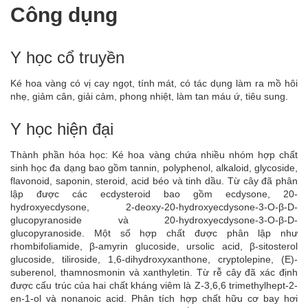
Công dụng
Y học cổ truyền
Ké hoa vàng có vị cay ngọt, tính mát, có tác dụng làm ra mồ hôi
nhẹ, giảm cân, giải cảm, phong nhiệt, làm tan máu ứ, tiêu sung.
Y học hiện đại
Thành phần hóa học: Ké hoa vàng chứa nhiều nhóm hợp chất
sinh học đa dạng bao gồm tannin, polyphenol, alkaloid, glycoside,
flavonoid, saponin, steroid, acid béo và tinh dầu. Từ cây đã phân
lập được các ecdysteroid bao gồm ecdysone, 20-
hydroxyecdysone, 2-deoxy-20-hydroxyecdysone-3-O-β-D-
glucopyranoside và 20-hydroxyecdysone-3-O-β-D-
glucopyranoside. Một số hợp chất được phân lập như
rhombifoliamide, β-amyrin glucoside, ursolic acid, β-sitosterol
glucoside, tiliroside, 1,6-dihydroxyxanthone, cryptolepine, (E)-
suberenol, thamnosmonin và xanthyletin. Từ rễ cây đã xác định
được cấu trúc của hai chất kháng viêm là Z-3,6,6 trimethylhept-2-
en-1-ol và nonanoic acid. Phân tích hợp chất hữu cơ bay hơi