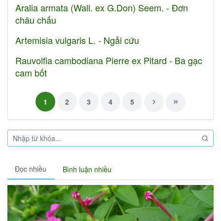
Aralia armata (Wall. ex G.Don) Seem. - Đơn
châu chấu
Artemisia vulgaris L. - Ngải cứu
Rauvolfia cambodiana Pierre ex Pitard - Ba gạc
cam bốt
1
2
3
4
5
Đọc nhiều
Bình luận nhiều