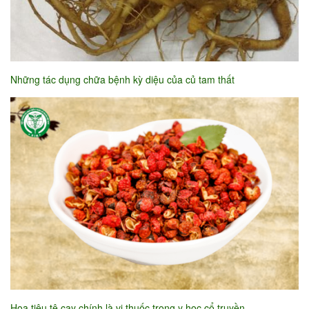
Những tác dụng chữa bệnh kỳ diệu của củ tam thất
Hoa tiêu tê cay chính là vị thuốc trong y học cổ truyền