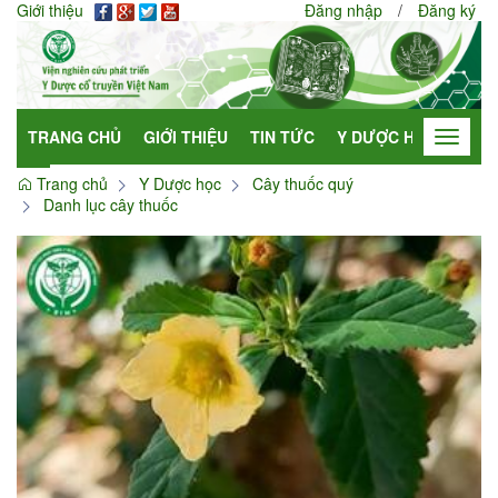
Giới thiệu
Đăng nhập
/
Đăng ký
TRANG CHỦ
GIỚI THIỆU
TIN TỨC
Y DƯỢC HỌC
HỢP
Toggle
navigat
Trang chủ
Y Dược học
Cây thuốc quý
Danh lục cây thuốc