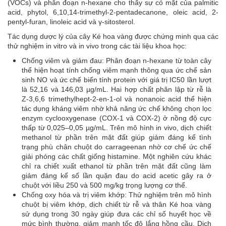
(VOCs) và phân đoạn n-hexane cho thấy sự có mặt của palmitic
acid, phytol, 6,10,14-trimethyl-2-pentadecanone, oleic acid, 2-
pentyl-furan, linoleic acid và γ-sitosterol.
Tác dụng dược lý của cây Ké hoa vàng được chứng minh qua các
thử nghiệm in vitro và in vivo trong các tài liệu khoa học:
Chống viêm và giảm đau: Phân đoạn n-hexane từ toàn cây
thể hiện hoạt tính chống viêm mạnh thông qua ức chế sản
sinh NO và ức chế biến tính protein với giá trị IC50 lần lượt
là 52,16 và 146,03 µg/mL. Hai hợp chất phân lập từ rễ là
Z-3,6,6 trimethylhept-2-en-1-ol và nonanoic acid thể hiện
tác dụng kháng viêm nhờ khả năng ức chế không chọn lọc
enzym cyclooxygenase (COX-1 và COX-2) ở nồng độ cực
thấp từ 0,025–0,05 µg/mL. Trên mô hình in vivo, dịch chiết
methanol từ phần trên mặt đất giúp giảm đáng kể tình
trạng phù chân chuột do carrageenan nhờ cơ chế ức chế
giải phóng các chất giống histamine. Một nghiên cứu khác
chỉ ra chiết xuất ethanol từ phần trên mặt đất cũng làm
giảm đáng kể số lần quặn đau do acid acetic gây ra ở
chuột với liều 250 và 500 mg/kg trọng lượng cơ thể.
Chống oxy hóa và trị viêm khớp: Thử nghiệm trên mô hình
chuột bị viêm khớp, dịch chiết từ rễ và thân Ké hoa vàng
sử dụng trong 30 ngày giúp đưa các chỉ số huyết học về
mức bình thường, giảm mạnh tốc độ lắng hồng cầu. Dịch