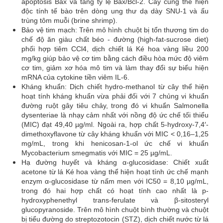
apoptosis Bax và tăng tỷ lệ Bax/Bcl-2. Cây cũng thể hiện
độc tính tế bào trên dòng ung thư dạ dày SNU-1 và ấu
trùng tôm muỗi (brine shrimp).
Bảo vệ tim mạch: Trên mô hình chuột bị tổn thương tim do
chế độ ăn giàu chất béo - đường (high-fat-sucrose diet)
phối hợp tiêm CCl4, dịch chiết lá Ké hoa vàng liều 200
mg/kg giúp bảo vệ cơ tim bằng cách điều hòa mức độ viêm
cơ tim, giảm xơ hóa mô tim và làm thay đổi sự biểu hiện
mRNA của cytokine tiền viêm IL-6.
Kháng khuẩn: Dịch chiết hydro-methanol từ cây thể hiện
hoạt tính kháng khuẩn vừa phải đối với 7 chủng vi khuẩn
đường ruột gây tiêu chảy, trong đó vi khuẩn Salmonella
dysenteriae là nhạy cảm nhất với nồng độ ức chế tối thiểu
(MIC) đạt 49,40 µg/ml. Ngoài ra, hợp chất 5-hydroxy-7,4′-
dimethoxyflavone từ cây kháng khuẩn với MIC < 0,16–1,25
mg/mL, trong khi henicosan-1-ol ức chế vi khuẩn
Mycobacterium smegmatis với MIC = 25 µg/mL.
Hạ đường huyết và kháng α-glucosidase: Chiết xuất
acetone từ lá Ké hoa vàng thể hiện hoạt tính ức chế mạnh
enzym α-glucosidase từ nấm men với IC50 = 8,10 µg/mL,
trong đó hai hợp chất có hoạt tính cao nhất là p-
hydroxyphenethyl trans-ferulate và β-sitosteryl
glucopyranoside. Trên mô hình chuột bình thường và chuột
bị tiểu đường do streptozotocin (STZ), dịch chiết nước từ lá