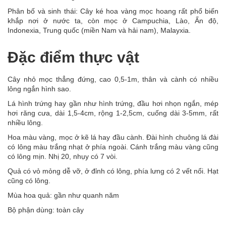
Phân bố và sinh thái: Cây ké hoa vàng mọc hoang rất phổ biến
khắp nơi ở nước ta, còn mọc ở Campuchia, Lào, Ấn độ,
Indonexia, Trung quốc (miền Nam và hải nam), Malayxia.
Đặc điểm thực vật
Cây nhỏ mọc thẳng đứng, cao 0,5-1m, thân và cành có nhiều
lông ngắn hình sao.
Lá hình trứng hay gần như hình trứng, đầu hơi nhọn ngắn, mép
hơi răng cưa, dài 1,5-4cm, rộng 1-2,5cm, cuống dài 3-5mm, rất
nhiều lông.
Hoa màu vàng, mọc ở kẽ lá hay đầu cành. Đài hình chuông lá đài
có lông màu trắng nhạt ở phía ngoài. Cánh trắng màu vàng cũng
có lông mịn. Nhị 20, nhụy có 7 vòi.
Quả có vỏ mỏng dễ vỡ, ở đỉnh có lông, phía lưng có 2 vết nổi. Hạt
cũng có lông.
Mùa hoa quả: gần như quanh năm
Bộ phận dùng: toàn cây