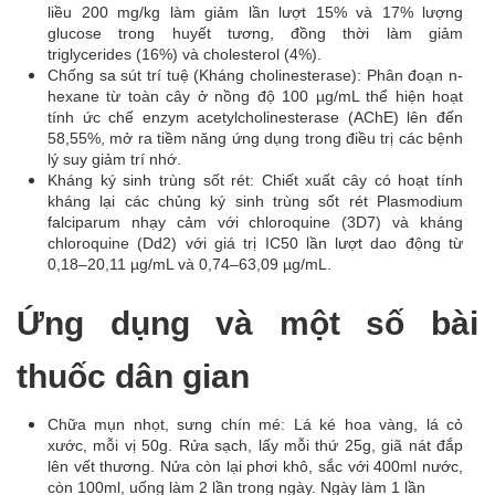
liều 200 mg/kg làm giảm lần lượt 15% và 17% lượng
glucose trong huyết tương, đồng thời làm giảm
triglycerides (16%) và cholesterol (4%).
Chống sa sút trí tuệ (Kháng cholinesterase): Phân đoạn n-
hexane từ toàn cây ở nồng độ 100 µg/mL thể hiện hoạt
tính ức chế enzym acetylcholinesterase (AChE) lên đến
58,55%, mở ra tiềm năng ứng dụng trong điều trị các bệnh
lý suy giảm trí nhớ.
Kháng ký sinh trùng sốt rét: Chiết xuất cây có hoạt tính
kháng lại các chủng ký sinh trùng sốt rét Plasmodium
falciparum nhạy cảm với chloroquine (3D7) và kháng
chloroquine (Dd2) với giá trị IC50 lần lượt dao động từ
0,18–20,11 µg/mL và 0,74–63,09 µg/mL.
Ứng dụng và một số bài
thuốc dân gian
Chữa mụn nhọt, sưng chín mé: Lá ké hoa vàng, lá cỏ
xước, mỗi vị 50g. Rửa sạch, lấy mỗi thứ 25g, giã nát đắp
lên vết thương. Nửa còn lại phơi khô, sắc với 400ml nước,
còn 100ml, uống làm 2 lần trong ngày. Ngày làm 1 lần