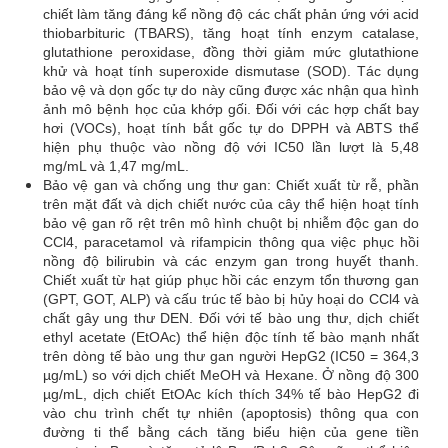
chiết làm tăng đáng kể nồng độ các chất phản ứng với acid
thiobarbituric (TBARS), tăng hoạt tính enzym catalase,
glutathione peroxidase, đồng thời giảm mức glutathione
khử và hoạt tính superoxide dismutase (SOD). Tác dụng
bảo vệ và dọn gốc tự do này cũng được xác nhận qua hình
ảnh mô bệnh học của khớp gối. Đối với các hợp chất bay
hơi (VOCs), hoạt tính bắt gốc tự do DPPH và ABTS thể
hiện phụ thuộc vào nồng độ với IC50 lần lượt là 5,48
mg/mL và 1,47 mg/mL.
Bảo vệ gan và chống ung thư gan: Chiết xuất từ rễ, phần
trên mặt đất và dịch chiết nước của cây thể hiện hoạt tính
bảo vệ gan rõ rệt trên mô hình chuột bị nhiễm độc gan do
CCl4, paracetamol và rifampicin thông qua việc phục hồi
nồng độ bilirubin và các enzym gan trong huyết thanh.
Chiết xuất từ hạt giúp phục hồi các enzym tổn thương gan
(GPT, GOT, ALP) và cấu trúc tế bào bị hủy hoại do CCl4 và
chất gây ung thư DEN. Đối với tế bào ung thư, dịch chiết
ethyl acetate (EtOAc) thể hiện độc tính tế bào mạnh nhất
trên dòng tế bào ung thư gan người HepG2 (IC50 = 364,3
µg/mL) so với dịch chiết MeOH và Hexane. Ở nồng độ 300
µg/mL, dịch chiết EtOAc kích thích 34% tế bào HepG2 đi
vào chu trình chết tự nhiên (apoptosis) thông qua con
đường ti thể bằng cách tăng biểu hiện của gene tiền