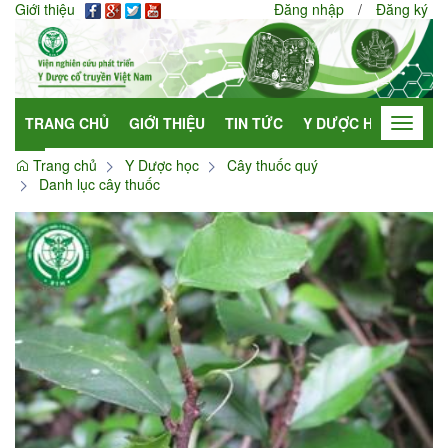
Giới thiệu
Đăng nhập
/
Đăng ký
TRANG CHỦ
GIỚI THIỆU
TIN TỨC
Y DƯỢC HỌC
HỢP
Toggle
navigat
Trang chủ
Y Dược học
Cây thuốc quý
Danh lục cây thuốc