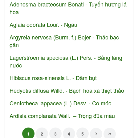
Adenosma bracteosum Bonati - Tuyến hương lá
hoa
Aglaia odorata Lour. - Ngâu
Argyreia nervosa (Burm. f.) Bojer - Thảo bạc
gân
Lagerstroemia speciosa (L.) Pers. - Bằng lăng
nước
Hibiscus rosa-sinensis L. - Dâm bụt
Hedyotis diffusa Willd. - Bạch hoa xà thiệt thảo
Centotheca lappacea (L.) Desv. - Cỏ móc
Ardisia complanata Wall. – Trọng đũa màu
1
2
3
4
5