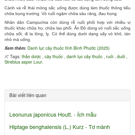
Cành và rễ thái mỏng sắc uống được dùng làm thuốc thông tiểu
chữa bụng trướng. Vỏ ruối ngậm chữa sâu răng, đau họng.
Nhân dân Campuchia còn dùng rễ ruối phối hợp với nhiều vị
thuốc khác chữa ho, chữa lao phổi. Ấn Độ dùng vỏ ruối sắc uống
chữa sốt, đi ỉa lỏng, lỵ. Có thể dùng dưới dạng sấy vỏ khô, tán
nhỏ mà uống.
Xem thêm:
Danh lục cây thuốc tỉnh Bình Phước (2025)
Tags:
thảo dược
,
cây thuốc
,
danh lục cây thuốc
,
ruối
,
duối
,
Streblus asper Lour.
Bài viết liên quan
Leonurus japonicus Houtt. - Ích mẫu
Hiptage benghalensis (L.) Kurz - Tơ mành