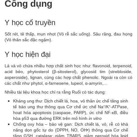
Công dụng
Y học cổ truyền
Sốt rét, tê thấp, mụn nhọt (Vỏ rễ sắc uống). Sâu răng, đau họng
(Vỏ thân sắc đặc ngậm).
Y học hiện đại
Lá và vỏ chứa nhiều hợp chất sinh học như: flavonoid, terpenoid,
acid béo, phytosterol (β-sitosterol), glycosid tim (strebloside,
asperoside), lignan, cùng các hợp chất phenolic. Ngoài ra còn có
các chất như phytol, α-farnesene, lupeol, α-amyrin,...
Nhiều tài liệu khoa học chỉ ra rằng Ruối có tác dụng:
Kháng ung thư: Dịch chiết lá, hoa, vỏ thân ức chế tăng sinh
tế bào ung thư thông qua Cơ chế ức chế Na⁺/K⁺-ATPase,
hoạt hóa apoptosis (caspase, PARP), ức chế NF-κB, điều
hòa p53 qua đường ERK trên mô hình
in vitro
Chống oxy hóa – bảo vệ gan: Dịch chiết lá, vỏ, rễ có khả
năng dọn gốc tự do (DPPH, NO, OH•) thông qua Cơ chế
tăng GSH, catalase; giảm TBARS, giảm peroxid hóa lipid