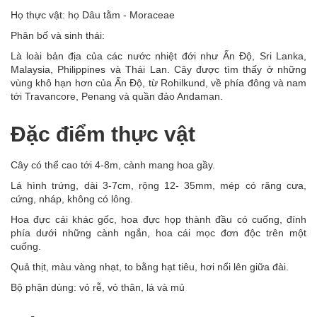
Họ thực vật: họ Dâu tằm - Moraceae
Phân bố và sinh thái:
Là loài bản địa của các nước nhiệt đới như Ấn Độ, Sri Lanka,
Malaysia, Philippines và Thái Lan. Cây được tìm thấy ở những
vùng khô hạn hơn của Ấn Độ, từ Rohilkund, về phía đông và nam
tới Travancore, Penang và quần đảo Andaman.
Đặc điểm thực vật
Cây có thể cao tới 4-8m, cành mang hoa gầy.
Lá hình trứng, dài 3-7cm, rộng 12- 35mm, mép có răng cưa,
cứng, nháp, không có lông.
Hoa đực cái khác gốc, hoa đực họp thành đầu có cuống, đính
phía dưới những cành ngắn, hoa cái mọc đơn độc trên một
cuống.
Quả thịt, màu vàng nhạt, to bằng hạt tiêu, hơi nổi lên giữa đài.
Bộ phận dùng: vỏ rễ, vỏ thân, lá và mủ