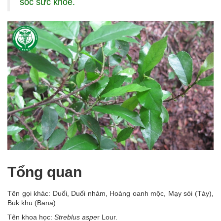
sóc sức khỏe.
Tổng quan
Tên gọi khác: Duối, Duối nhám, Hoàng oanh mộc, Mạy sói (Tày),
Buk khu (Bana)
Tên khoa học:
Streblus
aspe
r Lour.