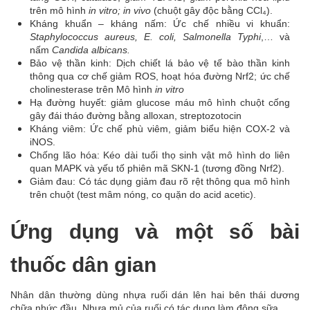
trên mô hình
in vitro; in vivo
(chuột gây độc bằng CCl₄).
Kháng khuẩn – kháng nấm: Ức chế nhiều vi khuẩn:
Staphylococcus aureus, E. coli, Salmonella Typhi
,… và
nấm
Candida albicans.
Bảo vệ thần kinh: Dịch chiết lá bảo vệ tế bào thần kinh
thông qua cơ chế giảm ROS, hoạt hóa đường Nrf2; ức chế
cholinesterase trên Mô hình
in vitro
Hạ đường huyết: giảm glucose máu mô hình chuột cống
gây đái tháo đường bằng alloxan, streptozotocin
Kháng viêm: Ức chế phù viêm, giảm biểu hiện COX-2 và
iNOS.
Chống lão hóa: Kéo dài tuổi thọ sinh vật mô hình do liên
quan MAPK và yếu tố phiên mã SKN-1 (tương đồng Nrf2).
Giảm đau: Có tác dụng giảm đau rõ rệt thông qua mô hình
trên chuột (test mâm nóng, co quặn do acid acetic).
Ứng dụng và một số bài
thuốc dân gian
Nhân dân thường dùng nhựa ruối dán lên hai bên thái dương
chữa nhức đầu. Nhựa mủ của ruối có tác dụng làm đông sữa.