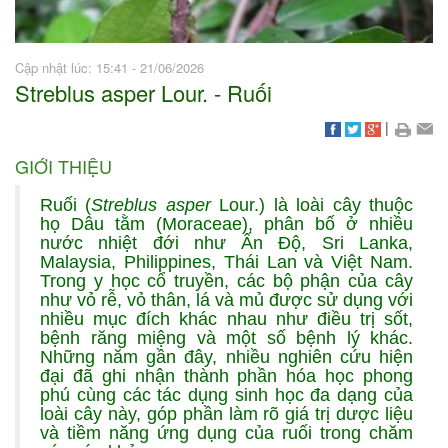
Cập nhật lúc: 15:41 - 21/06/2026
Streblus asper Lour. - Ruối
|
GIỚI THIỆU
Ruối (
Streblus asper
Lour.) là loài cây thuộc
họ Dâu tằm (Moraceae), phân bố ở nhiều
nước nhiệt đới như Ấn Độ, Sri Lanka,
Malaysia, Philippines, Thái Lan và Việt Nam.
Trong y học cổ truyền, các bộ phận của cây
như vỏ rễ, vỏ thân, lá và mủ được sử dụng với
nhiều mục đích khác nhau như điều trị sốt,
bệnh răng miệng và một số bệnh lý khác.
Những năm gần đây, nhiều nghiên cứu hiện
đại đã ghi nhận thành phần hóa học phong
phú cùng các tác dụng sinh học đa dạng của
loài cây này, góp phần làm rõ giá trị dược liệu
và tiềm năng ứng dụng của ruối trong chăm