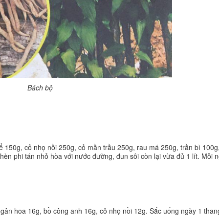
Bách bộ
ể 150g, cỏ nhọ nồi 250g, cỏ mần trầu 250g, rau má 250g, trần bì 100
phèn phi tán nhỏ hòa với nước đường, đun sôi còn lại vừa đủ 1 lít. Mỗi
m ngân hoa 16g, bồ công anh 16g, cỏ nhọ nồi 12g. Sắc uống ngày 1 than