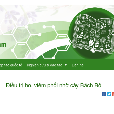
ợp tác quốc tế
Nghiên cứu & đào tạo
Liên hệ
Điều trị ho, viêm phổi nhờ cây Bách Bộ
Dự án KHCN
h lục cây thuốc
Đề tài nghiên cứu
dược
h lục cây thuốc Việt Nam
Đào tạo