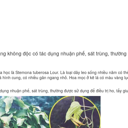
Ứng dụng KHCN
CN chăm sóc da
ng
Công nghệ giảm béo
ắng không độc có tác dụng nhuận phế, sát trùng, thường
 học là Stemona tuberosa Lour. Là loại dây leo sống nhiều năm có thể
 lá hình cung, có nhiều gân ngang nhỏ. Hoa mọc ở kẽ lá có màu vàng lụ
dụng nhuận phế, sát trùng, thường được sử dụng để điều trị ho, tẩy giu