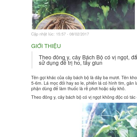
Bài thuốc hay
Sức khỏe ngàn và
Cập nhật lúc: 15:57 - 08/02/2017
GIỚI THIỆU
Theo đông y, cây Bách Bộ có vị ngọt, đ
sử dụng để trị ho, tẩy giun
Tên gọi khác của cây bách bộ là dây ba mươi. Tên khoa
5-6m. Lá mọc đối hay so le, phiến lá có hình tim, gân
phận dùng để làm thuốc là rễ phơi hoặc sấy khô.
Theo đông y, cây bách bộ có vị ngọt không độc có tác 