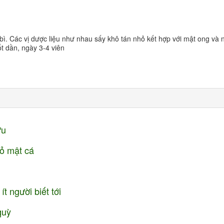
. Các vị dược liệu như nhau sấy khô tán nhỏ kết hợp với mật ong và 
nuốt dần, ngày 3-4 viên
ựu
cỏ mật cá
 người biết tới
quỳ