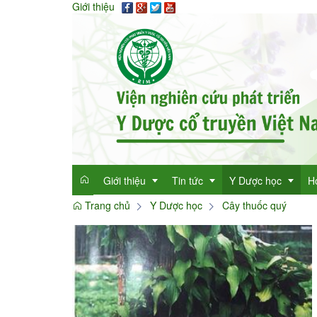
Giới thiệu
Giới thiệu
Tin tức
Y Dược học
H
Trang chủ
Y Dược học
Cây thuốc quý
Giới thiệu
Tin tức tổng hợp
Thông tin y học
Mục đích
Tin tức trong ngành
Cây thuốc quý
Dan
Chức năng nhiệm vụ
Làm đẹp với thảo 
Dan