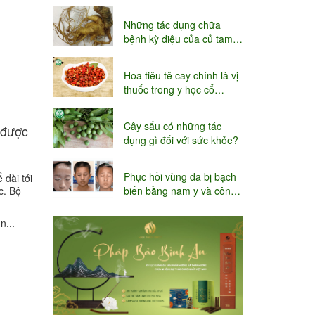
niệu
Những tác dụng chữa
bệnh kỳ diệu của củ tam
thất
Hoa tiêu tê cay chính là vị
thuốc trong y học cổ
truyền
Cây sấu có những tác
 được
dụng gì đối với sức khỏe?
Phục hồi vùng da bị bạch
 dài tới
biến bằng nam y và công
c. Bộ
nghệ Thụy sĩ
n...