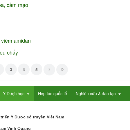
hóa, cảm mạo
, viêm amidan
iêu chẩy
3
4
5
Y Dược học
Hợp tác quốc tế
Nghiên cứu & đào tạo
triển Y Dược cổ truyền Việt Nam
hạm Vinh Quang