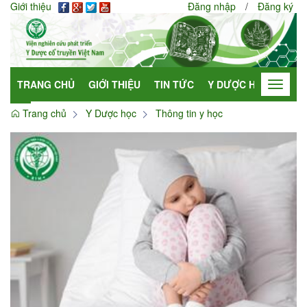
Giới thiệu
Đăng nhập
/
Đăng ký
TRANG CHỦ
GIỚI THIỆU
TIN TỨC
Y DƯỢC HỌC
HỢP
Toggle
navigat
Trang chủ
Y Dược học
Thông tin y học