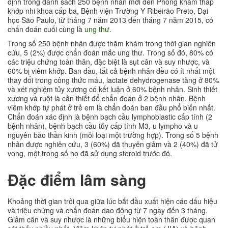
định trong danh sách 250 bệnh nhân mới đến Phòng khám thấp
khớp nhi khoa cấp ba, Bệnh viện Trường Y Ribeirão Preto, Đại
học São Paulo, từ tháng 7 năm 2013 đến tháng 7 năm 2015, có
chẩn đoán cuối cùng là
ung thư
.
Trong số 250 bệnh nhân được thăm khám trong thời gian nghiên
cứu, 5 (2%) được chẩn đoán mắc ung thư. Trong số đó, 80% có
các triệu chứng toàn thân, đặc biệt là sụt cân và suy nhược, và
60% bị viêm khớp. Ban đầu, tất cả bệnh nhân đều có ít nhất một
thay đổi trong công thức máu, lactate dehydrogenase tăng ở 80%
và xét nghiệm tủy xương có kết luận ở 60% bệnh nhân. Sinh thiết
xương và ruột là cần thiết để chẩn đoán ở 2 bệnh nhân. Bệnh
viêm khớp tự phát ở trẻ em là chẩn đoán ban đầu phổ biến nhất.
Chẩn đoán xác định là bệnh bạch cầu lymphoblastic cấp tính (2
bệnh nhân), bệnh bạch cầu tủy cấp tính M3, u lympho và u
nguyên bào thần kinh (mỗi loại một trường hợp). Trong số 5 bệnh
nhân được nghiên cứu, 3 (60%) đã thuyên giảm và 2 (40%) đã tử
vong, một trong số họ đã sử dụng steroid trước đó.
Đặc điểm lâm sàng
Khoảng thời gian trôi qua giữa lúc bắt đầu xuất hiện các dấu hiệu
và triệu chứng và chẩn đoán dao động từ 7 ngày đến 3 tháng.
Giảm cân và suy nhược là những biểu hiện toàn thân được quan