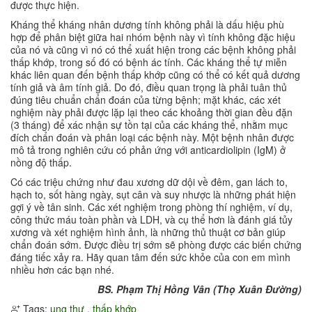
được thực hiện.
Kháng thể kháng nhân dương tính không phải là dấu hiệu phù
hợp để phân biệt giữa hai nhóm bệnh này vì tính không đặc hiệu
của nó và cũng vì nó có thể xuất hiện trong các bệnh không phải
thấp khớp, trong số đó có bệnh ác tính. Các kháng thể tự miễn
khác liên quan đến bệnh thấp khớp cũng có thể có kết quả dương
tính giả và âm tính giả. Do đó, điều quan trọng là phải tuân thủ
đúng tiêu chuẩn chẩn đoán của từng bệnh; mặt khác, các xét
nghiệm này phải được lặp lại theo các khoảng thời gian đều đặn
(3 tháng) để xác nhận sự tồn tại của các kháng thể, nhằm mục
đích chẩn đoán và phân loại các bệnh này. Một bệnh nhân được
mô tả trong nghiên cứu có phản ứng với anticardiolipin (IgM) ở
nồng độ thấp.
Có các triệu chứng như đau xương dữ dội về đêm, gan lách to,
hạch to, sốt hàng ngày, sụt cân và suy nhược là những phát hiện
gợi ý về tân sinh. Các xét nghiệm trong phòng thí nghiệm, ví dụ,
công thức máu toàn phần và LDH, và cụ thể hơn là đánh giá tủy
xương và xét nghiệm hình ảnh, là những thủ thuật cơ bản giúp
chẩn đoán sớm. Được điều trị sớm sẽ phòng được các biến chứng
đáng tiếc xảy ra. Hãy quan tâm đến sức khỏe của con em mình
nhiều hơn các bạn nhé.
BS. Phạm Thị Hồng Vân (Thọ Xuân Đường)
Tags:
ung thư
,
thấp khớp