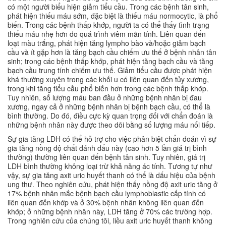
có một người biểu hiện giảm tiểu cầu. Trong các bệnh tân sinh,
phát hiện thiếu máu sớm, đặc biệt là thiếu máu normocytic, là phổ
biến. Trong các bệnh thấp khớp, người ta có thể thấy tình trạng
thiếu máu nhẹ hơn do quá trình viêm mãn tính. Liên quan đến
loạt màu trắng, phát hiện tăng lympho bào và/hoặc giảm bạch
cầu và ít gặp hơn là tăng bạch cầu chiếm ưu thế ở bệnh nhân tân
sinh; trong các bệnh thấp khớp, phát hiện tăng bạch cầu và tăng
bạch cầu trung tính chiếm ưu thế. Giảm tiểu cầu được phát hiện
khá thường xuyên trong các khối u có liên quan đến tủy xương,
trong khi tăng tiểu cầu phổ biến hơn trong các bệnh thấp khớp.
Tuy nhiên, số lượng máu ban đầu ở những bệnh nhân bị đau
xương, ngay cả ở những bệnh nhân bị bệnh bạch cầu, có thể là
bình thường. Do đó, điều cực kỳ quan trọng đối với chẩn đoán là
những bệnh nhân này được theo dõi bằng số lượng máu nối tiếp.
Sự gia tăng LDH có thể hỗ trợ cho việc phân biệt chẩn đoán vì sự
gia tăng nồng độ chất đánh dấu này (cao hơn 5 lần giá trị bình
thường) thường liên quan đến bệnh tân sinh. Tuy nhiên, giá trị
LDH bình thường không loại trừ khả năng ác tính. Tương tự như
vậy, sự gia tăng axit uric huyết thanh có thể là dấu hiệu của bệnh
ung thư. Theo nghiên cứu, phát hiện thấy nồng độ axit uric tăng ở
17% bệnh nhân mắc bệnh bạch cầu lymphoblastic cấp tính có
liên quan đến khớp và ở 30% bệnh nhân không liên quan đến
khớp; ở những bệnh nhân này, LDH tăng ở 70% các trường hợp.
Trong nghiên cứu của chúng tôi, liều axit uric huyết thanh không