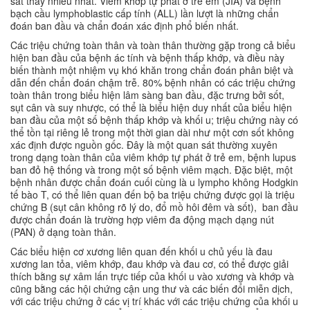
sát thấy nhiều nhất. Viêm khớp tự phát ở trẻ em (JIA) và bệnh
bạch cầu lymphoblastic cấp tính (ALL) lần lượt là những chẩn
đoán ban đầu và chẩn đoán xác định phổ biến nhất.
Các triệu chứng toàn thân và toàn thân thường gặp trong cả biểu
hiện ban đầu của bệnh ác tính và bệnh thấp khớp, và điều này
biến thành một nhiệm vụ khó khăn trong chẩn đoán phân biệt và
dẫn đến chẩn đoán chậm trễ. 80% bệnh nhân có các triệu chứng
toàn thân trong biểu hiện lâm sàng ban đầu, đặc trưng bởi sốt,
sụt cân và suy nhược, có thể là biểu hiện duy nhất của biểu hiện
ban đầu của một số bệnh thấp khớp và khối u; triệu chứng này có
thể tồn tại riêng lẻ trong một thời gian dài như một cơn sốt không
xác định được nguồn gốc. Đây là một quan sát thường xuyên
trong dạng toàn thân của viêm khớp tự phát ở trẻ em, bệnh lupus
ban đỏ hệ thống và trong một số bệnh viêm mạch. Đặc biệt, một
bệnh nhân được chẩn đoán cuối cùng là u lympho không Hodgkin
tế bào T, có thể liên quan đến bộ ba triệu chứng được gọi là triệu
chứng B (sụt cân không rõ lý do, đổ mồ hôi đêm và sốt), ban đầu
được chẩn đoán là trường hợp viêm đa động mạch dạng nút
(PAN) ở dạng toàn thân.
Các biểu hiện cơ xương liên quan đến khối u chủ yếu là đau
xương lan tỏa, viêm khớp, đau khớp và đau cơ, có thể được giải
thích bằng sự xâm lấn trực tiếp của khối u vào xương và khớp và
cũng bằng các hội chứng cận ung thư và các biến đổi miễn dịch,
với các triệu chứng ở các vị trí khác với các triệu chứng của khối u