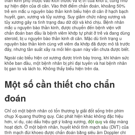
thần kinh phụ thuộc vào kích thước và vị trí của khối u, cũng như
sự hiện diện của di căn. Vào thời điểm chẩn đoán, khoảng 50%
trẻ em mắc u nguyên bào thần kinh biểu hiện di căn ở hạch bạch
huyết, gan, xương và tủy xương. Suy giảm chức năng xương và
tủy xương gây ra tình trạng đau dữ dội và khó chịu. Bệnh nhân
mắc u nguyên bào thần kinh, được chuyển đến bệnh viện với
chẩn đoán ban đầu là bệnh viêm khớp tự phát ở trẻ và đang dùng
steroid, bị u nguyên bào thần kinh di căn. Mặc dù tình trạng u
nguyên bào thần kinh cùng với viêm đa khớp đã được mô tả trước
đây, nhưng tần suất xảy ra mối liên quan này vẫn chưa được biết.
Ngoài các biểu hiện cơ xương được trình bày trong, khi khám sức
khỏe ban đầu, một bệnh nhân bị phì đại tuyến và hai bệnh nhân
bị gan to và lách to. Không thấy biểu hiện trên da.
Một số cần thiết cho chẩn
đoán
Chỉ có một bệnh nhân có tổn thương ly giải đốt sống trên phim
chụp X-quang thường quy. Các phát hiện khác không đặc hiệu
hơn, ví dụ, các dấu hiệu gợi ý loãng xương,
đột quỵ
và dày màng
hoạt dịch. Ở một bệnh nhân, huyết khối tĩnh mạch sâu (DVT) của
tĩnh mạch đùi khoeo được chẩn đoán bằng siêu âm Doppler chi