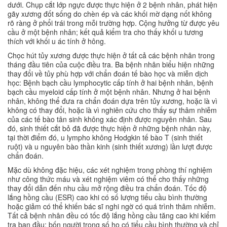
dưới. Chụp cắt lớp ngực được thực hiện ở 2 bệnh nhân, phát hiện
gãy xương đốt sống do chèn ép và các khối mờ dạng nốt không
rõ ràng ở phổi trái trong mỗi trường hợp. Cộng hưởng từ được yêu
cầu ở một bệnh nhân; kết quả kiểm tra cho thấy khối u tương
thích với khối u ác tính ở hông.
Chọc hút tủy xương được thực hiện ở tất cả các bệnh nhân trong
tháng đầu tiên của cuộc điều tra. Ba bệnh nhân biểu hiện những
thay đổi về tủy phù hợp với chẩn đoán tế bào học và miễn dịch
học: Bệnh bạch cầu lymphocytic cấp tính ở hai bệnh nhân, bệnh
bạch cầu myeloid cấp tính ở một bệnh nhân. Nhưng ở hai bệnh
nhân, không thể đưa ra chẩn đoán dựa trên tủy xương, hoặc là vì
không có thay đổi, hoặc là vì nghiên cứu cho thấy sự thâm nhiễm
của các tế bào tân sinh không xác định được nguyên nhân. Sau
đó, sinh thiết cắt bỏ đã được thực hiện ở những bệnh nhân này,
tại thời điểm đó, u lympho không Hodgkin tế bào T (sinh thiết
ruột) và u nguyên bào thần kinh (sinh thiết xương) lần lượt được
chẩn đoán.
Mặc dù không đặc hiệu, các xét nghiệm trong phòng thí nghiệm
như công thức máu và xét nghiệm viêm có thể cho thấy những
thay đổi dẫn đến nhu cầu mở rộng điều tra chẩn đoán. Tốc độ
lắng hồng cầu (ESR) cao khi có số lượng tiểu cầu bình thường
hoặc giảm có thể khiến bác sĩ nghi ngờ có quá trình thâm nhiễm.
Tất cả bệnh nhân đều có tốc độ lắng hồng cầu tăng cao khi kiểm
tra ban đầu; bốn người trong số họ có tiểu cầu bình thường và chỉ