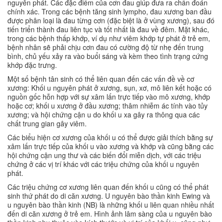
nguyên phát. Các đặc điểm của cơn đau giúp đưa ra chẩn đoán
chính xác. Trong các bệnh tăng sinh lympho, đau xương ban đầu
được phân loại là đau từng cơn (đặc biệt là ở vùng xương), sau đó
tiến triển thành đau liên tục và tốt nhất là đau về đêm. Mặt khác,
trong các bệnh thấp khớp, ví dụ như viêm khớp tự phát ở trẻ em,
bệnh nhân sẽ phải chịu cơn đau có cường độ từ nhẹ đến trung
bình, chủ yếu xảy ra vào buổi sáng và kèm theo tình trạng cứng
khớp đặc trưng.
Một số bệnh tân sinh có thể liên quan đến các vấn đề về cơ
xương: Khối u nguyên phát ở xương, sụn, xơ, mô liên kết hoặc có
nguồn gốc hỗn hợp với sự xâm lấn trực tiếp vào mô xương, khớp
hoặc cơ; khối u xương ở đầu xương; thâm nhiễm ác tính vào tủy
xương; và hội chứng cận u do khối u xa gây ra thông qua các
chất trung gian gây viêm.
Các biểu hiện cơ xương của khối u có thể được giải thích bằng sự
xâm lấn trực tiếp của khối u vào xương và khớp và cũng bằng các
hội chứng cận ung thư và các biến đổi miễn dịch, với các triệu
chứng ở các vị trí khác với các triệu chứng của khối u nguyên
phát.
Các triệu chứng cơ xương liên quan đến khối u cũng có thể phát
sinh thứ phát do di căn xương. U nguyên bào thần kinh Ewing và
u nguyên bào thần kinh (NB) là những khối u liên quan nhiều nhất
đến di căn xương ở trẻ em. Hình ảnh lâm sàng của u nguyên bào