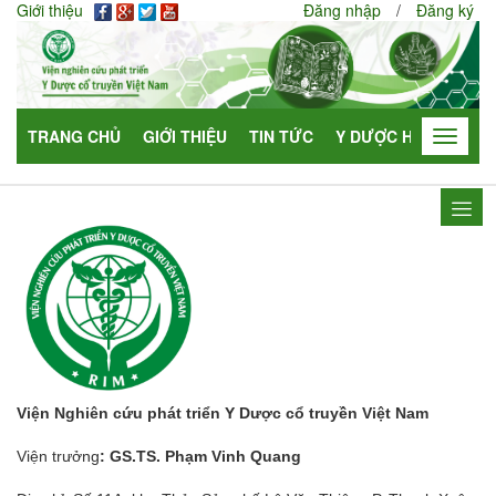
Giới thiệu
Đăng nhập
/
Đăng ký
TRANG CHỦ
GIỚI THIỆU
TIN TỨC
Y DƯỢC HỌC
HỢP
Toggle
navigat
Viện Nghiên cứu phát triển Y Dược cổ truyền Việt Nam
Viện trưởng
: GS.TS. Phạm Vinh Quang