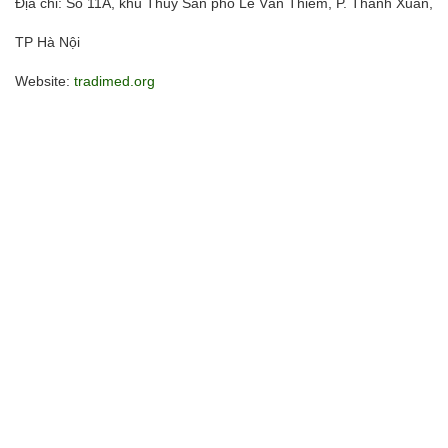
Địa chỉ: Số 11A, khu Thủy Sản phố Lê Văn Thiêm, P. Thanh Xuân,
TP Hà Nội
Website:
tradimed.org