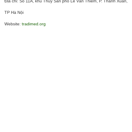
Địa chỉ: Số 11A, khu Thủy Sản phố Lê Văn Thiêm, P. Thanh Xuân,
TP Hà Nội
Website:
tradimed.org