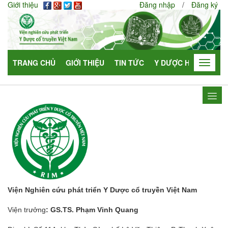
Giới thiệu
Đăng nhập
/
Đăng ký
TRANG CHỦ
GIỚI THIỆU
TIN TỨC
Y DƯỢC HỌC
HỢP
Toggle
navigat
Viện Nghiên cứu phát triển Y Dược cổ truyền Việt Nam
Viện trưởng
: GS.TS. Phạm Vinh Quang