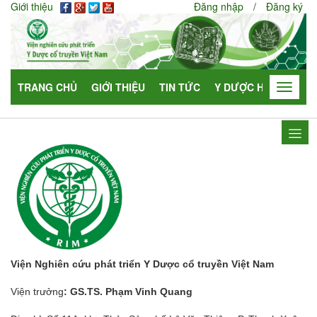
Giới thiệu
Đăng nhập
/
Đăng ký
TRANG CHỦ
GIỚI THIỆU
TIN TỨC
Y DƯỢC HỌC
HỢP
Toggle
navigat
Viện Nghiên cứu phát triển Y Dược cổ truyền Việt Nam
Viện trưởng
: GS.TS. Phạm Vinh Quang