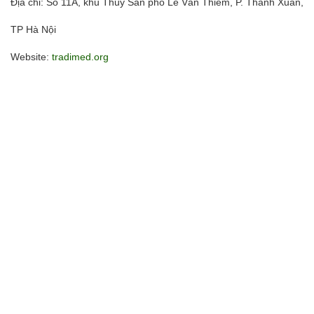
Địa chỉ: Số 11A, khu Thủy Sản phố Lê Văn Thiêm, P. Thanh Xuân,
TP Hà Nội
Website:
tradimed.org