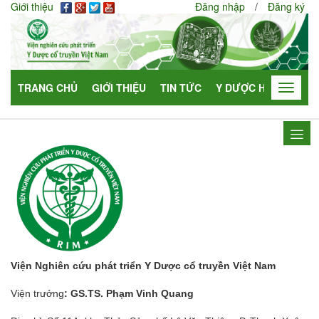
Giới thiệu
Đăng nhập
/
Đăng ký
TRANG CHỦ
GIỚI THIỆU
TIN TỨC
Y DƯỢC HỌC
HỢP
Toggle
navigat
Viện Nghiên cứu phát triển Y Dược cổ truyền Việt Nam
Viện trưởng
: GS.TS. Phạm Vinh Quang