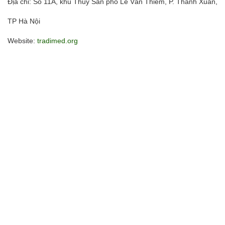
Địa chỉ: Số 11A, khu Thủy Sản phố Lê Văn Thiêm, P. Thanh Xuân,
TP Hà Nội
Website:
tradimed.org