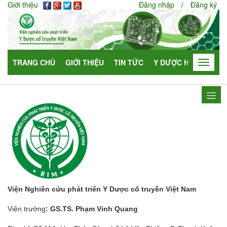
Giới thiệu
Đăng nhập
/
Đăng ký
TRANG CHỦ
GIỚI THIỆU
TIN TỨC
Y DƯỢC HỌC
HỢP
Toggle
navigat
Viện Nghiên cứu phát triển Y Dược cổ truyền Việt Nam
Viện trưởng
: GS.TS. Phạm Vinh Quang