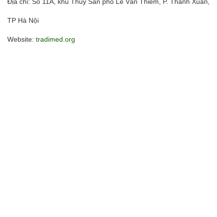
Địa chỉ: Số 11A, khu Thủy Sản phố Lê Văn Thiêm, P. Thanh Xuân,
TP Hà Nội
Website:
tradimed.org