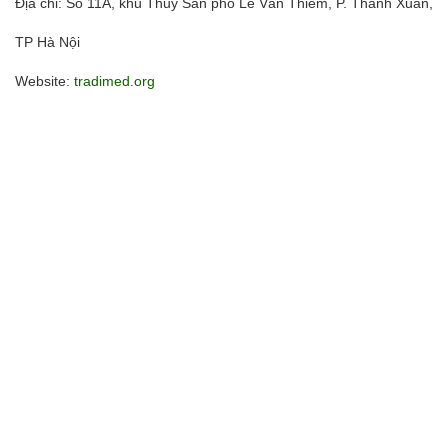
Địa chỉ: Số 11A, khu Thủy Sản phố Lê Văn Thiêm, P. Thanh Xuân,
TP Hà Nội
Website:
tradimed.org