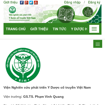
Giới thiệu
Đăng nhập
/
Đăng ký
TRANG CHỦ
GIỚI THIỆU
TIN TỨC
Y DƯỢC HỌC
HỢP
Toggle
navigat
Viện Nghiên cứu phát triển Y Dược cổ truyền Việt Nam
Viện trưởng
: GS.TS. Phạm Vinh Quang