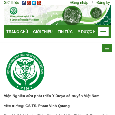
Giới thiệu
Đăng nhập
/
Đăng ký
TRANG CHỦ
GIỚI THIỆU
TIN TỨC
Y DƯỢC HỌC
HỢP
Toggle
navigat
Viện Nghiên cứu phát triển Y Dược cổ truyền Việt Nam
Viện trưởng
: GS.TS. Phạm Vinh Quang