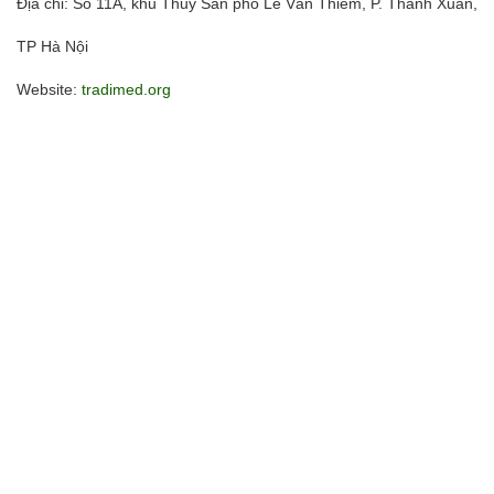
Địa chỉ: Số 11A, khu Thủy Sản phố Lê Văn Thiêm, P. Thanh Xuân,
TP Hà Nội
Website:
tradimed.org