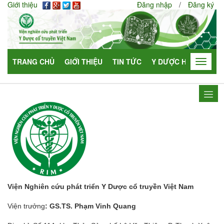
Giới thiệu
Đăng nhập
/
Đăng ký
TRANG CHỦ
GIỚI THIỆU
TIN TỨC
Y DƯỢC HỌC
HỢP
Toggle
navigat
Viện Nghiên cứu phát triển Y Dược cổ truyền Việt Nam
Viện trưởng
: GS.TS. Phạm Vinh Quang