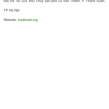
Địa chỉ: Số 11A, khu Thủy Sản phố Lê Văn Thiêm, P. Thanh Xuân,
TP Hà Nội
Website:
tradimed.org