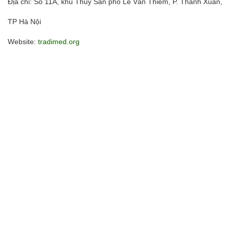
Địa chỉ: Số 11A, khu Thủy Sản phố Lê Văn Thiêm, P. Thanh Xuân,
TP Hà Nội
Website:
tradimed.org