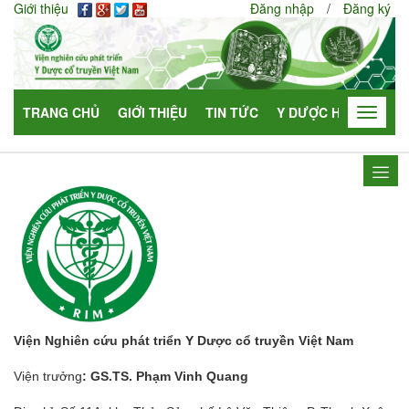
Giới thiệu
Đăng nhập
/
Đăng ký
TRANG CHỦ
GIỚI THIỆU
TIN TỨC
Y DƯỢC HỌC
HỢP
Toggle
navigat
Viện Nghiên cứu phát triển Y Dược cổ truyền Việt Nam
Viện trưởng
: GS.TS. Phạm Vinh Quang