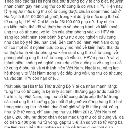
Theo báo cáo tại Hội nghị của thứ trưởng bộ y tế cho biết, nguyên
nhân chính gây nên ung thư cổ tử cung là do virus HPV. Hiện nay,
tỷ lệ người mắc ung thư cổ tử cung được chuẩn đoán theo tuổi ở
Hà Nội là 6,5/100.000 phụ nữ, trong khi đó tỷ lệ mắc ung thư cổ
tử cung tại TP. Hồ Chí Minh là 26/100.000 phụ nữ. Tuy nhiên
do kiến thức, thái độ và thực hành về phòng tránh và kiểm soát
ung thư cổ tử cung, về lợi ích của tiêm phòng vắc xin HPV và
sàng lọc phát hiện sớm bệnh ở phụ nữ được nghiên cứu cũng
như cán bộ y tế đều hạn chế. Bên cạnh đó, hiện Việt Nam cũng
chỉ có một số ít nghiên cứu có quy mô nhỏ về kiến thức, thái độ
và thực hành về dự phòng và kiểm soát ung thư cổ tử cung; về
phòng chống ung thư cổ tử cung và vắc xin HPV ở phụ nữ và vị
thành niên; không có nghiên cứu đại diện quốc gia về ung thư cổ
tử cung ở phụ nữ và vị thành niên Việt Nam. Ngoài ra, năng lực
hệ thống y tế Việt Nam trong việc đáp ứng với ung thư cổ tử cung
và vắc xin HPV còn hạn chế. ..
Phát biểu tại Hội thảo Thứ trưởng Bộ Y tế đã nhấn mạnh rằng:
“Ung thư cổ tử cung là bệnh lý ác tính, thường gặp từ độ tuổi 30
trở lên. Tại Việt Nam, ung thư cổ tử cung được xếp thứ tư trong
các loại ung thư thường gặp nhất ở phụ nữ và đứng hàng thứ hai
trong các ung thư hệ sinh dục ở nữ giới về tỷ lệ mắc phải cũng
như tỷ lệ tử vong, chỉ sau ung thư vú. Năm 2012, Việt Nam có
gần 6.200 phụ nữ được chẩn đoán mắc ung thư cổ tử cung và đã
có trên 2.400 phụ nữ tử vong, gấp từ 5-6 lần so với số tử vong bà
mẹ liên quan đến thai nghén và sinh đẻ trong cùng thời gian…”.