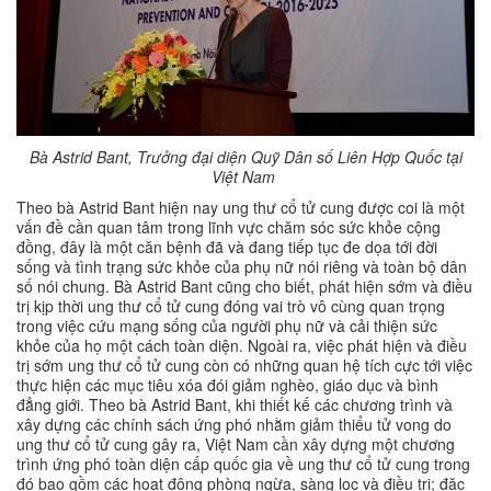
Bà Astrid Bant, Trưởng đại diện Quỹ Dân số Liên Hợp Quốc tại
Việt Nam
Theo bà Astrid Bant hiện nay ung thư cổ tử cung được coi là một
vấn đề cần quan tâm trong lĩnh vực chăm sóc sức khỏe cộng
đồng, đây là một căn bệnh đã và đang tiếp tục đe dọa tới đời
sống và tình trạng sức khỏe của phụ nữ nói riêng và toàn bộ dân
số nói chung. Bà Astrid Bant cũng cho biết, phát hiện sớm và điều
trị kịp thời ung thư cổ tử cung đóng vai trò vô cùng quan trọng
trong việc cứu mạng sống của người phụ nữ và cải thiện sức
khỏe của họ một cách toàn diện. Ngoài ra, việc phát hiện và điều
trị sớm ung thư cổ tử cung còn có những quan hệ tích cực tới việc
thực hiện các mục tiêu xóa đói giảm nghèo, giáo dục và bình
đẳng giới. Theo bà Astrid Bant, khi thiết kế các chương trình và
xây dựng các chính sách ứng phó nhằm giảm thiểu tử vong do
ung thư cổ tử cung gây ra, Việt Nam cần xây dựng một chương
trình ứng phó toàn diện cấp quốc gia về ung thư cổ tử cung trong
đó bao gồm các hoạt động phòng ngừa, sàng lọc và điều trị; đặc