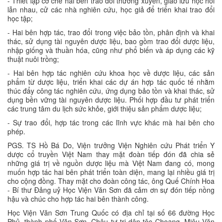
- Thiết lập cơ chế hai bên trao đổi thường xuyên, giao lưu học hỏi
lẫn nhau, cử các nhà nghiên cứu, học giả để triển khai trao đổi
học tập;
- Hai bên hợp tác, trao đổi trong việc bảo tồn, phân định và khai
thác, sử dụng tài nguyên dược liệu, bao gồm trao đổi dược liệu,
nhập giống và thuần hóa, cũng như phổ biến và áp dụng các kỹ
thuật nuôi trồng;
- Hai bên hợp tác nghiên cứu khoa học về dược liệu, các sản
phẩm từ dược liệu, triển khai các dự án hợp tác quốc tế nhằm
thúc đẩy công tác nghiên cứu, ứng dụng bảo tồn và khai thác, sử
dụng bền vững tài nguyên dược liệu. Phối hợp đầu tư phát triển
các trung tâm du lịch sức khỏe, giới thiệu sản phẩm dược liệu;
- Sự trao đổi, hợp tác trong các lĩnh vực khác mà hai bên cho
phép.
PGS. TS Hồ Bá Do, Viện trưởng Viện Nghiên cứu Phát triển Y
dược cổ truyền Việt Nam thay mặt đoàn tiếp đón đã chia sẻ
những giá trị về nguồn dược liệu mà Việt Nam đang có, mong
muốn hợp tác hai bên phát triển toàn diện, mang lại nhiều giá trị
cho cộng đồng. Thay mặt cho đoàn công tác, ông Quế Chính Hoa
- Bí thư Đảng uỷ Học Viện Văn Sơn đã cảm ơn sự đón tiếp nồng
hậu và chúc cho hợp tác hai bên thành công.
Học Viện Văn Sơn Trung Quốc có địa chỉ tại số 66 đường Học
Phủ, thành phố Văn Sơn, Châu tự trị dân tộc Choang, Miêu Văn