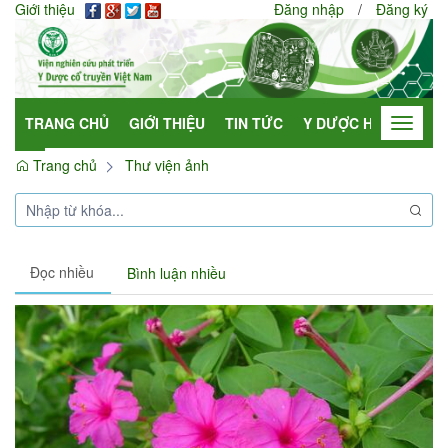
Giới thiệu
Đăng nhập
/
Đăng ký
TRANG CHỦ
GIỚI THIỆU
TIN TỨC
Y DƯỢC HỌC
HỢP
Toggle
navigat
Trang chủ
Thư viện ảnh
Đọc nhiều
Bình luận nhiều