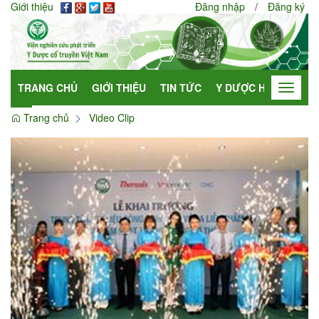
Giới thiệu
Đăng nhập
/
Đăng ký
TRANG CHỦ
GIỚI THIỆU
TIN TỨC
Y DƯỢC HỌC
HỢP
Toggle
navigat
Trang chủ
Video Clip