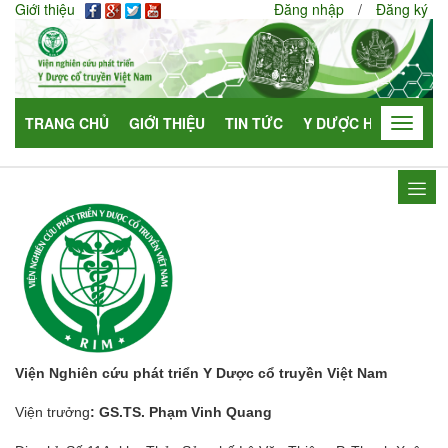
Giới thiệu
Đăng nhập
/
Đăng ký
TRANG CHỦ
GIỚI THIỆU
TIN TỨC
Y DƯỢC HỌC
HỢP
Toggle
navigat
Viện Nghiên cứu phát triển Y Dược cổ truyền Việt Nam
Viện trưởng
: GS.TS. Phạm Vinh Quang