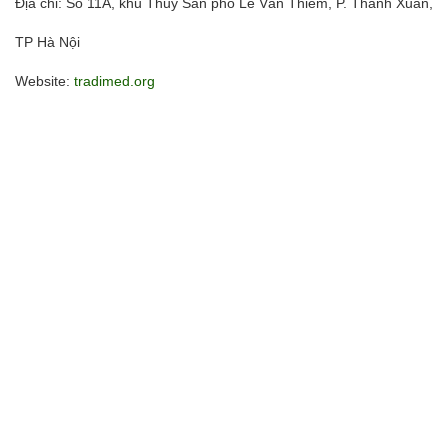
Địa chỉ: Số 11A, khu Thủy Sản phố Lê Văn Thiêm, P. Thanh Xuân,
TP Hà Nội
Website:
tradimed.org