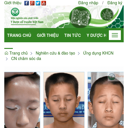
Giới thiệu
Đăng nhập
/
Đăng ký
TRANG CHỦ
GIỚI THIỆU
TIN TỨC
Y DƯỢC HỌC
HỢP
Toggle
navigat
Trang chủ
Nghiên cứu & đào tạo
Ứng dụng KHCN
CN chăm sóc da