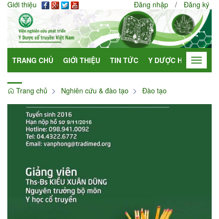
Giới thiệu
Đăng nhập
/
Đăng ký
TRANG CHỦ
GIỚI THIỆU
TIN TỨC
Y DƯỢC HỌC
HỢP
Toggle
navigat
Trang chủ
Nghiên cứu & đào tạo
Đào tạo