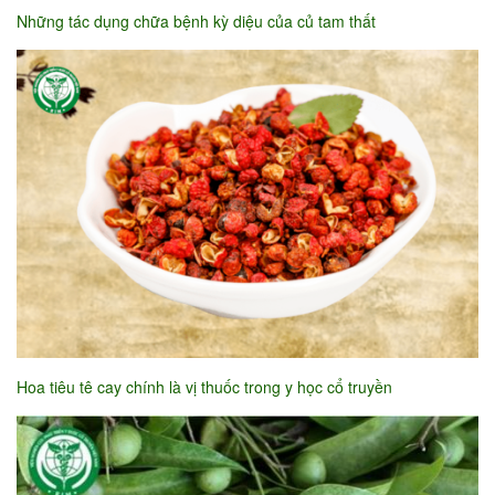
Những tác dụng chữa bệnh kỳ diệu của củ tam thất
Hoa tiêu tê cay chính là vị thuốc trong y học cổ truyền