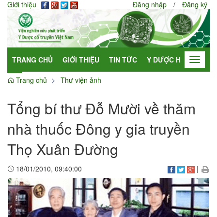
Giới thiệu
Đăng nhập
/
Đăng ký
TRANG CHỦ
GIỚI THIỆU
TIN TỨC
Y DƯỢC HỌC
HỢP
Toggle
navigat
Trang chủ
Thư viện ảnh
Tổng bí thư Đỗ Mười về thăm
nhà thuốc Đông y gia truyền
Thọ Xuân Đường
18/01/2010, 09:40:00
|