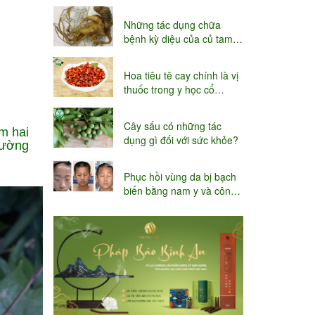
niệu
Những tác dụng chữa
bệnh kỳ diệu của củ tam
thất
Hoa tiêu tê cay chính là vị
thuốc trong y học cổ
truyền
Cây sấu có những tác
im hai
dụng gì đối với sức khỏe?
hường
Phục hồi vùng da bị bạch
biến bằng nam y và công
nghệ Thụy sĩ