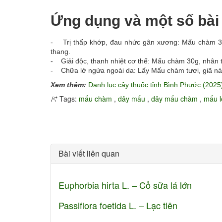
Ứng dụng và một số bài
- Trị thấp khớp, đau nhức gân xương: Mấu chàm 30g
thang.
- Giải độc, thanh nhiệt cơ thể: Mấu chàm 30g, nhân t
- Chữa lở ngứa ngoài da: Lấy Mấu chàm tươi, giã nát
Xem thêm:
Danh lục cây thuốc tỉnh Bình Phước (2025
Tags:
mấu chàm
,
dây mấu
,
dây mấu chàm
,
mấu l
Bài viết liên quan
Euphorbia hirta L. – Cỏ sữa lá lớn
Passiflora foetida L. – Lạc tiên