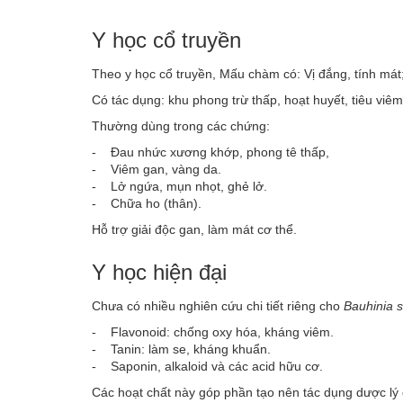
Y học cổ truyền
Theo y học cổ truyền, Mấu chàm có: Vị đắng, tính mát;
Có tác dụng: khu phong trừ thấp, hoạt huyết, tiêu viêm,
Thường dùng trong các chứng:
- Đau nhức xương khớp, phong tê thấp,
- Viêm gan, vàng da.
- Lở ngứa, mụn nhọt, ghẻ lở.
- Chữa ho (thân).
Hỗ trợ giải độc gan, làm mát cơ thể.
Y học hiện đại
Chưa có nhiều nghiên cứu chi tiết riêng cho
Bauhinia 
- Flavonoid: chống oxy hóa, kháng viêm.
- Tanin: làm se, kháng khuẩn.
- Saponin, alkaloid và các acid hữu cơ.
Các hoạt chất này góp phần tạo nên tác dụng dược lý