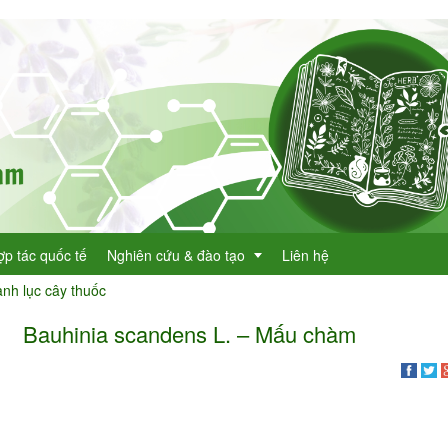
ợp tác quốc tế
Nghiên cứu & đào tạo
Liên hệ
nh lục cây thuốc
Bauhinia scandens L. – Mấu chàm
Dự án KHCN
h lục cây thuốc
Đề tài nghiên cứu
dược
h lục cây thuốc Việt Nam
Đào tạo