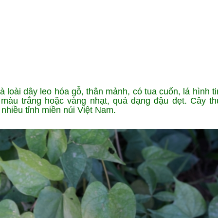
Ứng dụng KHCN
CN chăm sóc da
ng
Công nghệ giảm béo
là loài dây leo hóa gỗ, thân mảnh, có tua cuốn, lá hình t
 màu trắng hoặc vàng nhạt, quả dạng đậu dẹt. Cây t
 nhiều tỉnh miền núi Việt Nam.