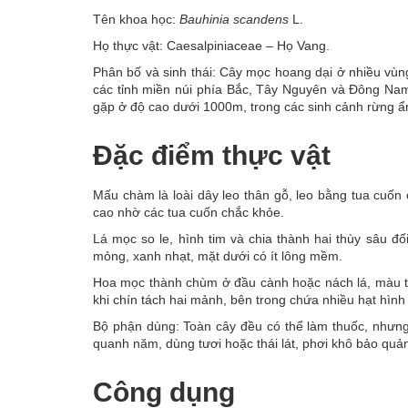
Tên khoa học:
Bauhinia scandens
L.
Họ thực vật: Caesalpiniaceae – Họ Vang.
Phân bố và sinh thái: Cây mọc hoang dại ở nhiều vùng
các tỉnh miền núi phía Bắc, Tây Nguyên và Đông Nam
gặp ở độ cao dưới 1000m, trong các sinh cảnh rừng ẩm,
Đặc điểm thực vật
Mấu chàm là loài dây leo thân gỗ, leo bằng tua cuốn
cao nhờ các tua cuốn chắc khỏe.
Lá mọc so le, hình tim và chia thành hai thùy sâu đối
mỏng, xanh nhạt, mặt dưới có ít lông mềm.
Hoa mọc thành chùm ở đầu cành hoặc nách lá, màu tr
khi chín tách hai mảnh, bên trong chứa nhiều hạt hình
Bộ phận dùng: Toàn cây đều có thể làm thuốc, nhưng
quanh năm, dùng tươi hoặc thái lát, phơi khô bảo quả
Công dụng