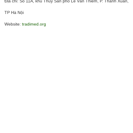
Địa chỉ: Số 11A, khu Thủy Sản phố Lê Văn Thiêm, P. Thanh Xuân,
TP Hà Nội
Website:
tradimed.org