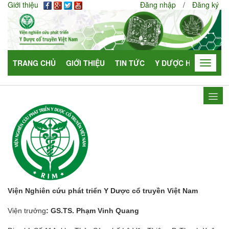
Giới thiệu
Đăng nhập
/
Đăng ký
TRANG CHỦ
GIỚI THIỆU
TIN TỨC
Y DƯỢC HỌC
HỢP
Toggle
navigat
Viện Nghiên cứu phát triển Y Dược cổ truyền Việt Nam
Viện trưởng
: GS.TS. Phạm Vinh Quang