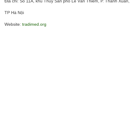
Địa chỉ: Số 11A, khu Thủy Sản phố Lê Văn Thiêm, P. Thanh Xuân,
TP Hà Nội
Website:
tradimed.org