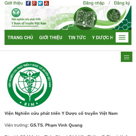
Giới thiệu
Đăng nhập
/
Đăng ký
TRANG CHỦ
GIỚI THIỆU
TIN TỨC
Y DƯỢC HỌC
HỢP
Toggle
navigat
Viện Nghiên cứu phát triển Y Dược cổ truyền Việt Nam
Viện trưởng
: GS.TS. Phạm Vinh Quang