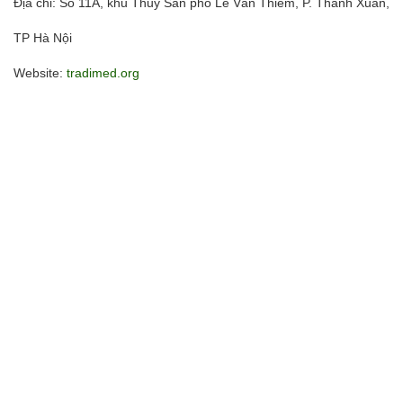
Địa chỉ: Số 11A, khu Thủy Sản phố Lê Văn Thiêm, P. Thanh Xuân,
TP Hà Nội
Website:
tradimed.org