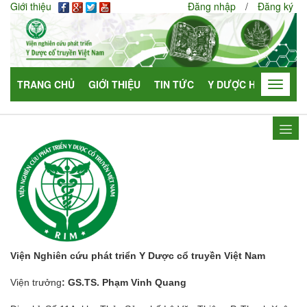
Giới thiệu
Đăng nhập
/
Đăng ký
TRANG CHỦ
GIỚI THIỆU
TIN TỨC
Y DƯỢC HỌC
HỢP
Toggle
navigat
Viện Nghiên cứu phát triển Y Dược cổ truyền Việt Nam
Viện trưởng
: GS.TS. Phạm Vinh Quang