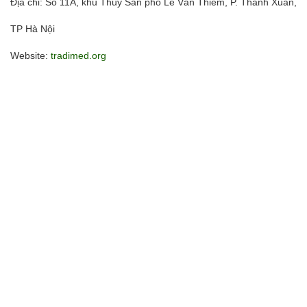
Địa chỉ: Số 11A, khu Thủy Sản phố Lê Văn Thiêm, P. Thanh Xuân,
TP Hà Nội
Website:
tradimed.org