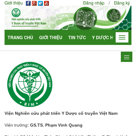
Giới thiệu
Đăng nhập
/
Đăng ký
TRANG CHỦ
GIỚI THIỆU
TIN TỨC
Y DƯỢC HỌC
HỢP
Toggle
navigat
Viện Nghiên cứu phát triển Y Dược cổ truyền Việt Nam
Viện trưởng
: GS.TS. Phạm Vinh Quang