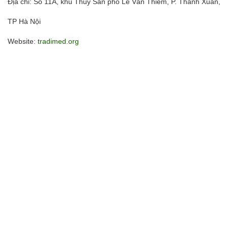
Địa chỉ: Số 11A, khu Thủy Sản phố Lê Văn Thiêm, P. Thanh Xuân,
TP Hà Nội
Website:
tradimed.org