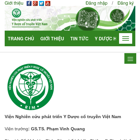
Giới thiệu
Đăng nhập
/
Đăng ký
TRANG CHỦ
GIỚI THIỆU
TIN TỨC
Y DƯỢC HỌC
HỢP
Toggle
navigat
Viện Nghiên cứu phát triển Y Dược cổ truyền Việt Nam
Viện trưởng
: GS.TS. Phạm Vinh Quang