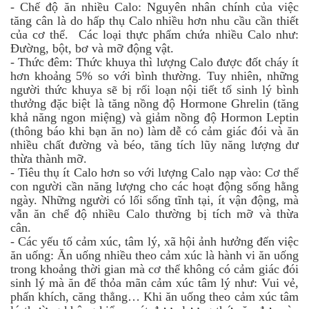
-
Chế độ ăn nhiều Calo: Nguyên nhân chính của việc
tăng cân là do hấp thụ Calo nhiều hơn nhu cầu cần thiết
của cơ thể. Các loại thực phẩm chứa nhiều Calo như:
Đường, bột, bơ và mỡ động vật.
-
Thức đêm: Thức khuya thì lượng Calo được đốt cháy ít
hơn khoảng 5% so với bình thường. Tuy nhiên, những
người thức khuya sẽ bị rối loạn nội tiết tố sinh lý bình
thưởng đặc biệt là tăng nồng độ Hormone Ghrelin (tăng
khả năng ngon miệng) và giảm nồng độ Hormon Leptin
(thông báo khi bạn ăn no) làm dễ có cảm giác đói và ăn
nhiều chất đường và béo, tăng tích lũy năng lượng dư
thừa thành mỡ.
-
Tiêu thụ ít Calo hơn so với lượng Calo nạp vào: Cơ thể
con người cần năng lượng cho các hoạt động sống hằng
ngày. Những người có lối sống tĩnh tại, ít vận động, mà
vẫn ăn chế độ nhiều Calo thường bị tích mỡ và thừa
cân.
-
Các yếu tố cảm xúc, tâm lý, xã hội ảnh hưởng đến việc
ăn uống: Ăn uống nhiều theo cảm xúc là hành vi ăn uống
trong khoảng thời gian mà cơ thể không có cảm giác đói
sinh lý mà ăn để thỏa mãn cảm xúc tâm lý như: Vui vẻ,
phấn khích, căng thẳng… Khi ăn uống theo cảm xúc tâm