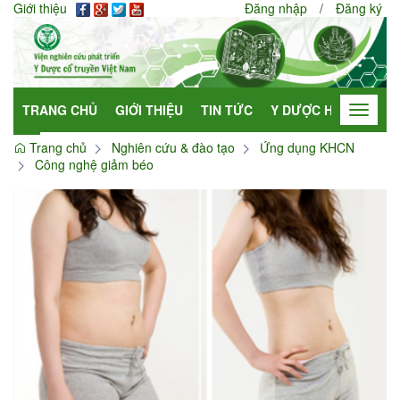
Giới thiệu
Đăng nhập
/
Đăng ký
TRANG CHỦ
GIỚI THIỆU
TIN TỨC
Y DƯỢC HỌC
HỢP
Toggle
navigat
Trang chủ
Nghiên cứu & đào tạo
Ứng dụng KHCN
Công nghệ giảm béo