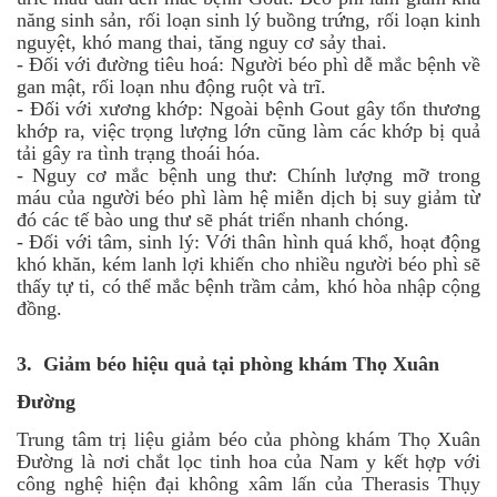
năng sinh sản, rối loạn sinh lý buồng trứng, rối loạn kinh
nguyệt, khó mang thai, tăng nguy cơ sảy thai.
-
Đối với đường tiêu hoá: Người béo phì dễ mắc bệnh về
gan mật, rối loạn nhu động ruột và trĩ.
-
Đối với xương khớp: Ngoài bệnh Gout gây tổn thương
khớp ra, việc trọng lượng lớn cũng làm các khớp bị quả
tải gây ra tình trạng thoái hóa.
-
Nguy cơ mắc bệnh ung thư: Chính lượng mỡ trong
máu của người béo phì làm hệ miễn dịch bị suy giảm từ
đó các tế bào ung thư sẽ phát triển nhanh chóng.
-
Đối với tâm, sinh lý: Với thân hình quá khổ, hoạt động
khó khăn, kém lanh lợi khiến cho nhiều người béo phì sẽ
thấy tự ti, có thể mắc bệnh trầm cảm, khó hòa nhập cộng
đồng.
3. Giảm béo hiệu quả tại phòng khám Thọ Xuân
Đường
Trung tâm trị liệu giảm béo của phòng khám Thọ Xuân
Đường là nơi chắt lọc tinh hoa của Nam y kết hợp với
công nghệ hiện đại không xâm lấn của Therasis Thụy