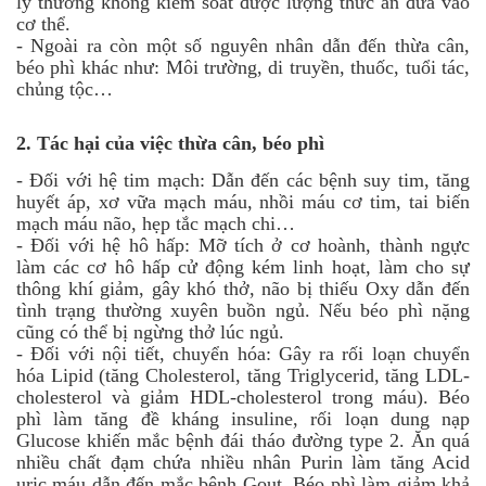
lý thường không kiểm soát được lượng thức ăn đưa vào
cơ thể.
-
Ngoài ra còn một số nguyên nhân dẫn đến thừa cân,
béo phì khác như: Môi trường, di truyền, thuốc, tuổi tác,
chủng tộc…
2.
Tác hại của việc thừa cân, béo phì
-
Đối với hệ tim mạch: Dẫn đến các bệnh suy tim, tăng
huyết áp, xơ vữa mạch máu, nhồi máu cơ tim, tai biến
mạch máu não, hẹp tắc mạch chi…
-
Đối với hệ hô hấp: Mỡ tích ở cơ hoành, thành ngực
làm các cơ hô hấp cử động kém linh hoạt, làm cho sự
thông khí giảm, gây khó thở, não bị thiếu Oxy dẫn đến
tình trạng thường xuyên buồn ngủ. Nếu béo phì nặng
cũng có thể bị ngừng thở lúc ngủ.
-
Đối với nội tiết, chuyển hóa: Gây ra rối loạn chuyển
hóa Lipid (tăng Cholesterol, tăng Triglycerid, tăng LDL-
cholesterol và giảm HDL-cholesterol trong máu). Béo
phì làm tăng đề kháng insuline, rối loạn dung nạp
Glucose khiến mắc bệnh đái tháo đường type 2. Ăn quá
nhiều chất đạm chứa nhiều nhân Purin làm tăng Acid
uric máu dẫn đến mắc bệnh Gout. Béo phì làm giảm khả