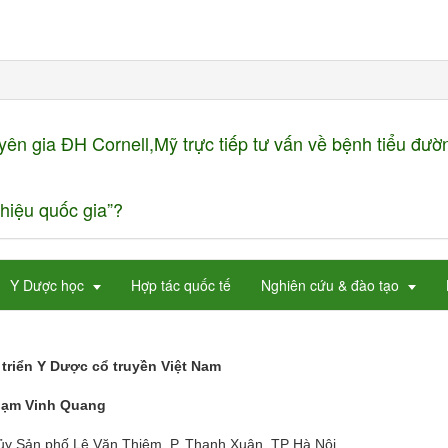
n gia ĐH Cornell,Mỹ trực tiếp tư vấn về bệnh tiểu đườ
hiệu quốc gia”?
Y Dược học
Hợp tác quốc tế
Nghiên cứu & đào tạo
triển Y Dược cổ truyền Việt Nam
hạm Vinh Quang
hủy Sản phố Lê Văn Thiêm, P. Thanh Xuân, TP Hà Nội