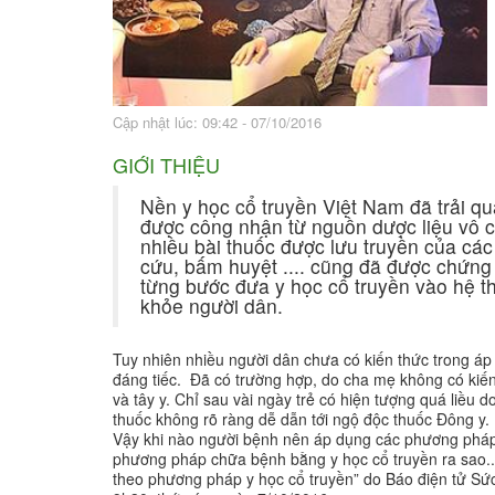
Bài thuốc hay
Sức khỏe ngàn và
Cập nhật lúc: 09:42 - 07/10/2016
GIỚI THIỆU
Nền y học cổ truyền Việt Nam đã trải qu
được công nhận từ nguồn dược liệu vô 
nhiều bài thuốc được lưu truyền của cá
cứu, bấm huyệt .... cũng đã được chứng 
từng bước đưa y học cổ truyền vào hệ t
khỏe người dân.
Tuy nhiên nhiều người dân chưa có kiến thức trong áp
đáng tiếc. Đã có trường hợp, do cha mẹ không có kiến
và tây y. Chỉ sau vài ngày trẻ có hiện tượng quá liều 
thuốc không rõ ràng dễ dẫn tới ngộ độc thuốc Đông y.
Vậy khi nào người bệnh nên áp dụng các phương pháp
phương pháp chữa bệnh bằng y học cổ truyền ra sao..
theo phương pháp y học cổ truyền” do Báo điện tử Sức