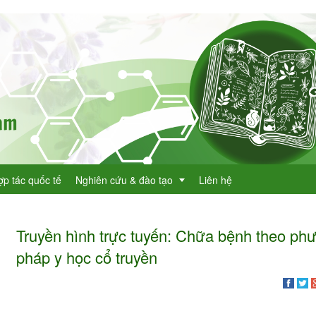
ợp tác quốc tế
Nghiên cứu & đào tạo
Liên hệ
Truyền hình trực tuyến: Chữa bệnh theo ph
Dự án KHCN
pháp y học cổ truyền
h lục cây thuốc
Đề tài nghiên cứu
dược
h lục cây thuốc Việt Nam
Đào tạo