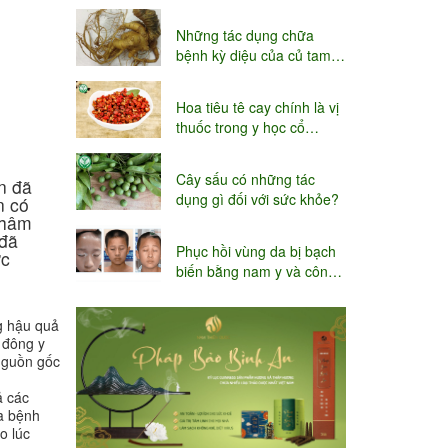
niệu
Những tác dụng chữa
bệnh kỳ diệu của củ tam
thất
Hoa tiêu tê cay chính là vị
thuốc trong y học cổ
truyền
Cây sấu có những tác
n đã
dụng gì đối với sức khỏe?
n có
châm
 đã
Phục hồi vùng da bị bạch
ức
biến bằng nam y và công
nghệ Thụy sĩ
g hậu quả
 đông y
 nguồn gốc
ả các
ữa bệnh
o lúc