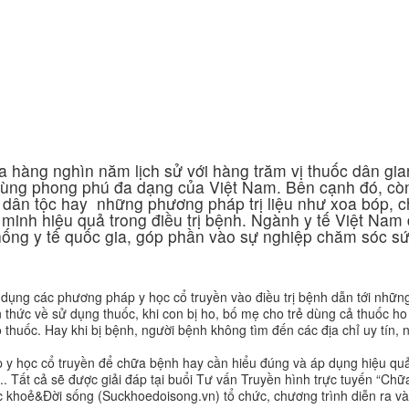
Ứng dụng KHCN
CN chăm sóc da
ng
Công nghệ giảm béo
a hàng nghìn năm lịch sử với hàng trăm vị thuốc dân gia
cùng phong phú đa dạng của Việt Nam. Bên cạnh đó, cò
c dân tộc hay những phương pháp trị liệu như xoa bóp, 
minh hiệu quả trong điều trị bệnh. Ngành y tế Việt Nam
hống y tế quốc gia, góp phần vào sự nghiệp chăm sóc s
 dụng các phương pháp y học cổ truyền vào điều trị bệnh dẫn tới nhữn
 thức về sử dụng thuốc, khi con bị ho, bố mẹ cho trẻ dùng cả thuốc ho
do thuốc. Hay khi bị bệnh, người bệnh không tìm đến các địa chỉ uy tín,
 y học cổ truyền để chữa bệnh hay cần hiểu đúng và áp dụng hiệu qu
..
Tất cả sẽ được giải đáp tại buổi Tư vấn Truyền hình trực tuyến “Ch
 khoẻ&Đời sống (Suckhoedoisong.vn) tổ chức, chương trình diễn ra và