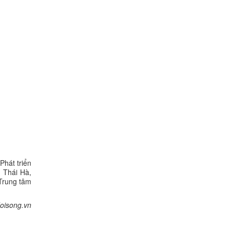
hát triển
 Thái Hà,
Trung tâm
oisong.vn