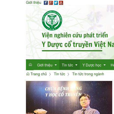
Giới thiệu
Giới thiệu
Tin tức
Y Dược học
H
Trang chủ
Tin tức
Tin tức trong ngành
Giới thiệu
Tin tức tổng hợp
Thông tin y học
Mục đích
Tin tức trong ngành
Cây thuốc quý
Dan
Chức năng nhiệm vụ
Làm đẹp với thảo 
Dan