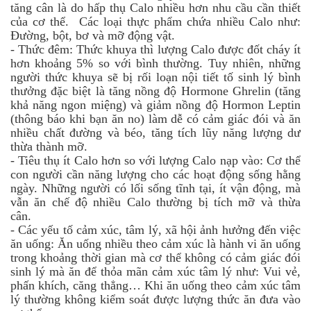
tăng cân là do hấp thụ Calo nhiều hơn nhu cầu cần thiết
của cơ thể. Các loại thực phẩm chứa nhiều Calo như:
Đường, bột, bơ và mỡ động vật.
-
Thức đêm: Thức khuya thì lượng Calo được đốt cháy ít
hơn khoảng 5% so với bình thường. Tuy nhiên, những
người thức khuya sẽ bị rối loạn nội tiết tố sinh lý bình
thưởng đặc biệt là tăng nồng độ Hormone Ghrelin (tăng
khả năng ngon miệng) và giảm nồng độ Hormon Leptin
(thông báo khi bạn ăn no) làm dễ có cảm giác đói và ăn
nhiều chất đường và béo, tăng tích lũy năng lượng dư
thừa thành mỡ.
-
Tiêu thụ ít Calo hơn so với lượng Calo nạp vào: Cơ thể
con người cần năng lượng cho các hoạt động sống hằng
ngày. Những người có lối sống tĩnh tại, ít vận động, mà
vẫn ăn chế độ nhiều Calo thường bị tích mỡ và thừa
cân.
-
Các yếu tố cảm xúc, tâm lý, xã hội ảnh hưởng đến việc
ăn uống: Ăn uống nhiều theo cảm xúc là hành vi ăn uống
trong khoảng thời gian mà cơ thể không có cảm giác đói
sinh lý mà ăn để thỏa mãn cảm xúc tâm lý như: Vui vẻ,
phấn khích, căng thẳng… Khi ăn uống theo cảm xúc tâm
lý thường không kiểm soát được lượng thức ăn đưa vào