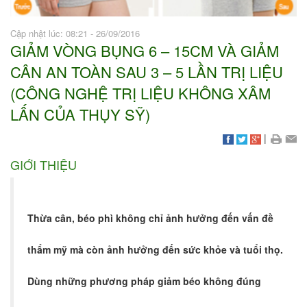
Cập nhật lúc: 08:21 - 26/09/2016
GIẢM VÒNG BỤNG 6 – 15CM VÀ GIẢM
CÂN AN TOÀN SAU 3 – 5 LẦN TRỊ LIỆU
(CÔNG NGHỆ TRỊ LIỆU KHÔNG XÂM
LẤN CỦA THỤY SỸ)
|
GIỚI THIỆU
Thừa cân, béo phì không chỉ ảnh hưởng đến vấn đề
thẩm mỹ mà còn ảnh hưởng đến sức khỏe và tuổi thọ.
Dùng những phương pháp giảm béo không đúng