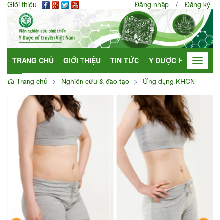
Giới thiệu
Đăng nhập
/
Đăng ký
TRANG CHỦ
GIỚI THIỆU
TIN TỨC
Y DƯỢC HỌC
HỢP
Toggle
navigat
Trang chủ
Nghiên cứu & đào tạo
Ứng dụng KHCN