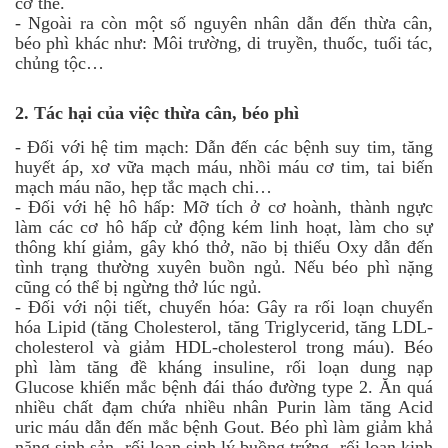
cơ thể.
-
Ngoài ra còn một số nguyên nhân dẫn đến thừa cân,
béo phì khác như: Môi trường, di truyền, thuốc, tuổi tác,
chủng tộc…
2.
Tác hại của việc thừa cân, béo phì
-
Đối với hệ tim mạch: Dẫn đến các bệnh suy tim, tăng
huyết áp, xơ vữa mạch máu, nhồi máu cơ tim, tai biến
mạch máu não, hẹp tắc mạch chi…
-
Đối với hệ hô hấp: Mỡ tích ở cơ hoành, thành ngực
làm các cơ hô hấp cử động kém linh hoạt, làm cho sự
thông khí giảm, gây khó thở, não bị thiếu Oxy dẫn đến
tình trạng thường xuyên buồn ngủ. Nếu béo phì nặng
cũng có thể bị ngừng thở lúc ngủ.
-
Đối với nội tiết, chuyển hóa: Gây ra rối loạn chuyển
hóa Lipid (tăng Cholesterol, tăng Triglycerid, tăng LDL-
cholesterol và giảm HDL-cholesterol trong máu). Béo
phì làm tăng đề kháng insuline, rối loạn dung nạp
Glucose khiến mắc bệnh đái tháo đường type 2. Ăn quá
nhiều chất đạm chứa nhiều nhân Purin làm tăng Acid
uric máu dẫn đến mắc bệnh Gout. Béo phì làm giảm khả
năng sinh sản, rối loạn sinh lý buồng trứng, rối loạn kinh