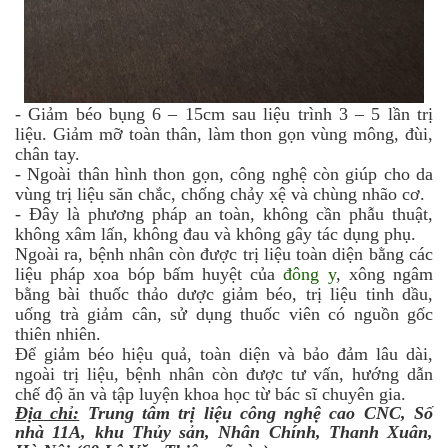
-
Giảm béo bụng 6 – 15cm sau liệu trình 3 – 5 lần trị
liệu. Giảm mỡ toàn thân, làm thon gọn vùng mông, đùi,
chân tay.
-
Ngoài thân hình thon gọn, công nghệ còn giúp cho da
vùng trị liệu săn chắc, chống chảy xệ và chùng nhão cơ.
-
Đây là phương pháp an toàn, không cần phẫu thuật,
không xâm lấn, không đau và không gây tác dụng phụ.
Ngoài ra, bệnh nhân còn được trị liệu toàn diện bằng các
liệu pháp xoa bóp bấm huyệt của
đông y
, xông ngâm
bằng bài thuốc thảo dược giảm béo, trị liệu tinh dầu,
uống trà giảm cân, sử dụng thuốc viên có nguồn gốc
thiên nhiên.
Để giảm béo hiệu quả, toàn diện và bảo đảm lâu dài,
ngoài trị liệu, bệnh nhân còn được tư vấn, hướng dẫn
chế độ ăn và tập luyện khoa học từ bác sĩ chuyên gia.
Địa chỉ:
Trung tâm trị liệu công nghệ cao CNC, Số
nhà 11A, khu Thủy sản, Nhân Chính, Thanh Xuân,