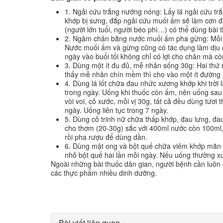
1. Ngải cứu trắng nướng nóng: Lấy lá ngải cứu tr
khớp bị sưng, đắp ngải cứu muối ấm sẽ làm cơn đ
(người lớn tuổi, người béo phì…) có thể dùng bà
2. Ngâm chân bằng nước muối ấm pha gừng: Mỗi ng
Nước muối ấm và gừng cũng có tác dụng làm dịu
ngày vào buổi tối không chỉ có lợi cho chân mà c
3. Dùng một ít đu đủ, mễ nhân sống 30g: Hai thứ 
thấy mễ nhân chín mềm thì cho vào một ít đường t
4. Dùng lá lốt chữa đau nhức xương khớp khi trời l
trong ngày. Uống khi thuốc còn ấm, nên uống sau bữ
vòi voi, cỏ xước, mỗi vị 30g, tất cả đều dùng tươi
ngày. Uống liên tục trong 7 ngày.
5. Dùng cỏ trinh nữ chữa thấp khớp, đau lưng, đa
cho thơm (20-30g) sắc với 400ml nước còn 100ml, 
rồi pha rượu để dùng dần.
6. Dùng mật ong và bột quế chữa viêm khớp mãn t
nhỏ bột quế hai lần mỗi ngày. Nếu uống thường x
Ngoài những bài thuốc dân gian, người bệnh cần luôn 
các thực phẩm nhiều dinh dưỡng.
Bài viết liên quan