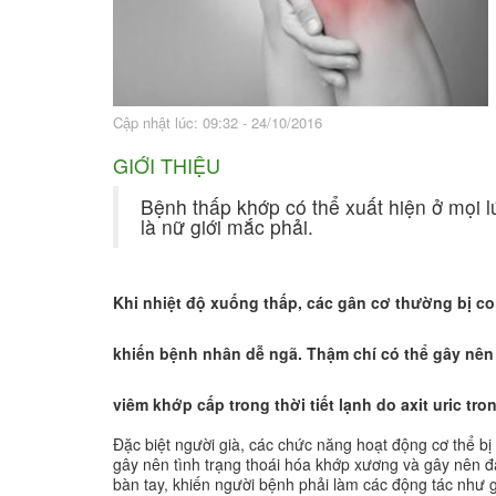
Bài thuốc hay
Sức khỏe ngàn và
Cập nhật lúc: 09:32 - 24/10/2016
GIỚI THIỆU
Bệnh thấp khớp có thể xuất hiện ở mọi l
là nữ giới mắc phải.
Khi nhiệt độ xuống thấp, các gân cơ thường bị c
khiến bệnh nhân dễ ngã. Thậm chí có thể gây nên
viêm khớp cấp trong thời tiết lạnh do axit uric tr
Đặc biệt người già, các chức năng hoạt động cơ thể b
gây nên tình trạng thoái hóa khớp xương và gây nên đ
bàn tay, khiến người bệnh phải làm các động tác như g