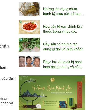
niệu
Những tác dụng chữa
bệnh kỳ diệu của củ tam
thất
Hoa tiêu tê cay chính là vị
thuốc trong y học cổ
truyền
Cây sấu có những tác
 phần
dụng gì đối với sức khỏe?
Phục hồi vùng da bị bạch
biến bằng nam y và công
khăn
nghệ Thụy sĩ
t các đợt
n mạch
, chân và