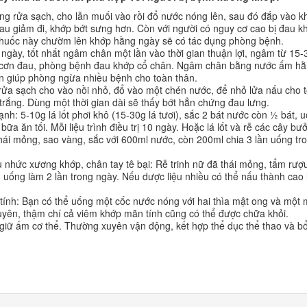
ắng rửa sạch, cho lẫn muối vào rồi đổ nước nóng lên, sau đó đắp vào k
au giảm đi, khớp bớt sưng hơn. Còn với người có nguy cơ cao bị đau k
i thuốc này chườm lên khớp hằng ngày sẽ có tác dụng phòng bệnh.
ày, tốt nhất ngâm chân một lần vào thời gian thuận lợi, ngâm từ 15-
 cơn đau, phòng bệnh đau khớp cổ chân. Ngâm chân bằng nước ấm h
òn giúp phòng ngừa nhiều bệnh cho toàn thân.
rửa sạch cho vào nồi nhỏ, đổ vào một chén nước, để nhỏ lửa nấu cho tớ
rắng. Dùng một thời gian dài sẽ thấy bớt hẳn chứng đau lưng.
ạnh: 5-10g lá lốt phơi khô (15-30g lá tươi), sắc 2 bát nước còn ½ bát, 
a ăn tối. Mỗi liệu trình điều trị 10 ngày. Hoặc lá lốt và rễ các cây bư
 thái mỏng, sao vàng, sắc với 600ml nước, còn 200ml chia 3 lần uống tr
u nhức xương khớp, chân tay tê bại: Rễ trinh nữ đã thái mỏng, tẩm rượ
uống làm 2 lần trong ngày. Nếu dược liệu nhiều có thể nấu thành cao 
ính: Bạn có thể uống một cốc nước nóng với hai thìa mật ong và một
uyên, thậm chí cả viêm khớp mãn tính cũng có thể được chữa khỏi.
giữ ấm cơ thể. Thường xuyên vận động, kết hợp thể dục thể thao và b