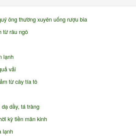
quý ông thường xuyên uống rượu bia
h từ râu ngô
m lạnh
quả vải
m từ cây tía tô
dạ dầy, tá tràng
hời kỳ tiền mãn kinh
a lạnh