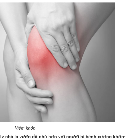
Viêm khớp
ây nhà lá vườn rất phù hợp với người bị bệnh xương khớp: