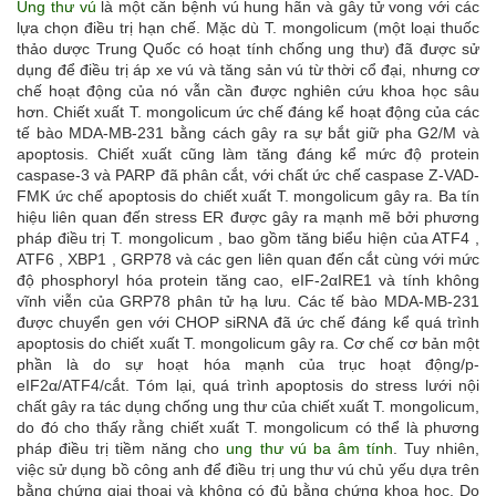
Ung thư vú
là một căn bệnh vú hung hãn và gây tử vong với các
lựa chọn điều trị hạn chế. Mặc dù T. mongolicum (một loại thuốc
thảo dược Trung Quốc có hoạt tính chống ung thư) đã được sử
dụng để điều trị áp xe vú và tăng sản vú từ thời cổ đại, nhưng cơ
chế hoạt động của nó vẫn cần được nghiên cứu khoa học sâu
hơn. Chiết xuất T. mongolicum ức chế đáng kể hoạt động của các
tế bào MDA-MB-231 bằng cách gây ra sự bắt giữ pha G2/M và
apoptosis. Chiết xuất cũng làm tăng đáng kể mức độ protein
caspase-3 và PARP đã phân cắt, với chất ức chế caspase Z-VAD-
FMK ức chế apoptosis do chiết xuất T. mongolicum gây ra. Ba tín
hiệu liên quan đến stress ER được gây ra mạnh mẽ bởi phương
pháp điều trị T. mongolicum , bao gồm tăng biểu hiện của ATF4 ,
ATF6 , XBP1 , GRP78 và các gen liên quan đến cắt cùng với mức
độ phosphoryl hóa protein tăng cao, eIF-2αIRE1 và tính không
vĩnh viễn của GRP78 phân tử hạ lưu. Các tế bào MDA-MB-231
được chuyển gen với CHOP siRNA đã ức chế đáng kể quá trình
apoptosis do chiết xuất T. mongolicum gây ra. Cơ chế cơ bản một
phần là do sự hoạt hóa mạnh của trục hoạt động/p-
eIF2α/ATF4/cắt. Tóm lại, quá trình apoptosis do stress lưới nội
chất gây ra tác dụng chống ung thư của chiết xuất T. mongolicum,
do đó cho thấy rằng chiết xuất T. mongolicum có thể là phương
pháp điều trị tiềm năng cho
ung thư vú ba âm tính
. Tuy nhiên,
việc sử dụng bồ công anh để điều trị ung thư vú chủ yếu dựa trên
bằng chứng giai thoại và không có đủ bằng chứng khoa học. Do