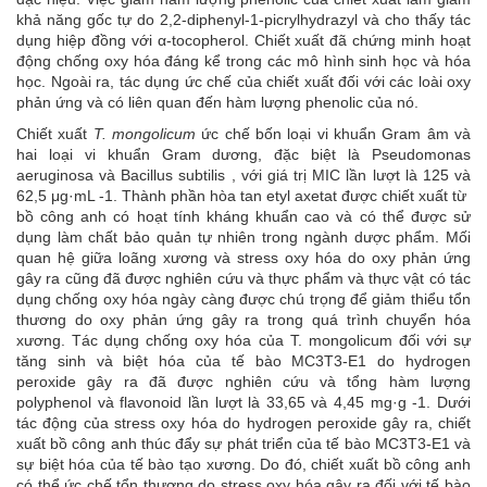
khả năng gốc tự do 2,2-diphenyl-1-picrylhydrazyl và cho thấy tác
dụng hiệp đồng với α-tocopherol. Chiết xuất đã chứng minh hoạt
động chống oxy hóa đáng kể trong các mô hình sinh học và hóa
học. Ngoài ra, tác dụng ức chế của chiết xuất đối với các loài oxy
phản ứng và có liên quan đến hàm lượng phenolic của nó.
Chiết xuất
T. mongolicum
ức chế bốn loại vi khuẩn Gram âm và
hai loại vi khuẩn Gram dương, đặc biệt là Pseudomonas
aeruginosa và Bacillus subtilis , với giá trị MIC lần lượt là 125 và
62,5 μg·mL -1. Thành phần hòa tan etyl axetat được chiết xuất từ ​​
bồ công anh có hoạt tính kháng khuẩn cao và có thể được sử
dụng làm chất bảo quản tự nhiên trong ngành dược phẩm. Mối
quan hệ giữa loãng xương và stress oxy hóa do oxy phản ứng
gây ra cũng đã được nghiên cứu và thực phẩm và thực vật có tác
dụng chống oxy hóa ngày càng được chú trọng để giảm thiểu tổn
thương do oxy phản ứng gây ra trong quá trình chuyển hóa
xương. Tác dụng chống oxy hóa của T. mongolicum đối với sự
tăng sinh và biệt hóa của tế bào MC3T3-E1 do hydrogen
peroxide gây ra đã được nghiên cứu và tổng hàm lượng
polyphenol và flavonoid lần lượt là 33,65 và 4,45 mg·g -1. Dưới
tác động của stress oxy hóa do hydrogen peroxide gây ra, chiết
xuất bồ công anh thúc đẩy sự phát triển của tế bào MC3T3-E1 và
sự biệt hóa của tế bào tạo xương. Do đó, chiết xuất bồ công anh
có thể ức chế tổn thương do stress oxy hóa gây ra đối với tế bào