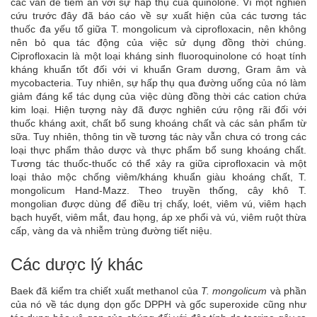
các vấn đề tiềm ẩn với sự hấp thụ của quinolone. Vì một nghiên
cứu trước đây đã báo cáo về sự xuất hiện của các tương tác
thuốc đa yếu tố giữa T. mongolicum và ciprofloxacin, nên không
nên bỏ qua tác động của việc sử dụng đồng thời chúng.
Ciprofloxacin là một loại kháng sinh fluoroquinolone có hoạt tính
kháng khuẩn tốt đối với vi khuẩn Gram dương, Gram âm và
mycobacteria. Tuy nhiên, sự hấp thụ qua đường uống của nó làm
giảm đáng kể tác dụng của việc dùng đồng thời các cation chứa
kim loại. Hiện tượng này đã được nghiên cứu rộng rãi đối với
thuốc kháng axit, chất bổ sung khoáng chất và các sản phẩm từ
sữa. Tuy nhiên, thông tin về tương tác này vẫn chưa có trong các
loại thực phẩm thảo dược và thực phẩm bổ sung khoáng chất.
Tương tác thuốc-thuốc có thể xảy ra giữa ciprofloxacin và một
loại thảo mộc chống viêm/kháng khuẩn giàu khoáng chất, T.
mongolicum Hand-Mazz. Theo truyền thống, cây khô T.
mongolian được dùng để điều trị chấy, loét, viêm vú, viêm hạch
bạch huyết, viêm mắt, đau họng, áp xe phổi và vú, viêm ruột thừa
cấp, vàng da và nhiễm trùng đường tiết niệu.
Các dược lý khác
Baek đã kiểm tra chiết xuất methanol của
T. mongolicum
và phần
của nó về tác dụng dọn gốc DPPH và gốc superoxide cũng như