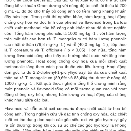
hợp chất chưa biết khác. Sau đó, chiết xuất từ ​​lá có thể ức chế
đáng kể vi khuẩn Gram dương với nồng độ ức chế tối thiểu là 200
g mL -1, do đó cho thấy bồ công anh có tiềm năng kháng khuẩn
đầy hứa hẹn. Trong một thí nghiệm khác, hàm lượng, hoạt động
chống oxy hóa và độc tính của phenol và flavonoid trong ba loại
chiết xuất methanol của bồ công anh khác nhau đã được nghiên
cứu. Tổng hàm lượng phenolic là 1000 mg·kg -1 , với hàm lượng
trên mặt đất cao hơn rễ. T. mongolicum có hàm lượng phenolic
cao nhất ở thân (76,8 mg·kg -1 ) và rễ (40,0 mg·kg -1 ), tiếp theo
là T. coreanum và T. officinale ( p < 0,05). Hơn nữa, tổng hàm
lượng flavonoid cũng cho thấy xu hướng nhất quán với tổng hàm
lượng phenolic. Hoạt động chống oxy hóa của mỗi chiết xuất
methanolic tăng theo cách phụ thuộc vào liều lượng. Hoạt động
dọn gốc tự do 2,2-diphenyl-1-picrylhydrazyl tối đa của chiết xuất
thân và rễ T. mongolicum (89,6% và 83,4%) thu được ở nồng độ
1000 mg·kg -1 . Kết quả thực nghiệm tổng thể chứng minh rằng
mức phenolic và flavonoid tổng có mối tương quan cao với hoạt
động chống oxy hóa, nhưng hàm lượng và hoạt động của chúng
khác nhau giữa các loài.
Flavonoid và dẫn xuất axit coumaric được chiết xuất từ ​​hoa bồ
công anh. Trong nghiên cứu về đặc tính chống oxy hóa, các chiết
xuất có tác dụng dọn sạch các gốc siêu oxit và gốc hydroxyl gây
ra tổn thương; trong khi đó, sự ức chế các gốc hydroxyl là không
đặc hiệu. Việc giảm hàm lượng phenolic của chiết xuất làm giảm