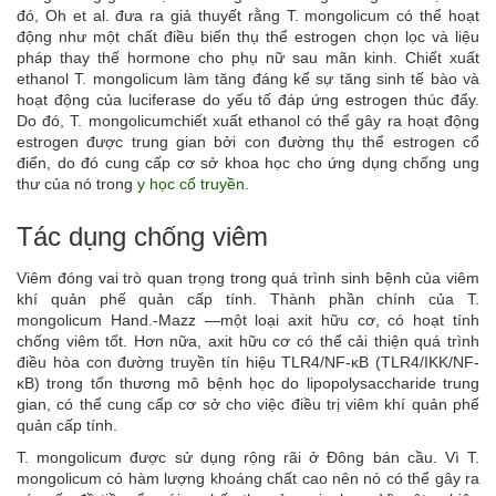
đó, Oh et al. đưa ra giả thuyết rằng T. mongolicum có thể hoạt
động như một chất điều biến thụ thể estrogen chọn lọc và liệu
pháp thay thế hormone cho phụ nữ sau mãn kinh. Chiết xuất
ethanol T. mongolicum làm tăng đáng kể sự tăng sinh tế bào và
hoạt động của luciferase do yếu tố đáp ứng estrogen thúc đẩy.
Do đó, T. mongolicumchiết xuất ethanol có thể gây ra hoạt động
estrogen được trung gian bởi con đường thụ thể estrogen cổ
điển, do đó cung cấp cơ sở khoa học cho ứng dụng chống ung
thư của nó trong
y học cổ truyền
.
Tác dụng chống viêm
Viêm đóng vai trò quan trọng trong quá trình sinh bệnh của viêm
khí quản phế quản cấp tính. Thành phần chính của T.
mongolicum Hand.-Mazz —một loại axit hữu cơ, có hoạt tính
chống viêm tốt. Hơn nữa, axit hữu cơ có thể cải thiện quá trình
điều hòa con đường truyền tín hiệu TLR4/NF-κB (TLR4/IKK/NF-
κB) trong tổn thương mô bệnh học do lipopolysaccharide trung
gian, có thể cung cấp cơ sở cho việc điều trị viêm khí quản phế
quản cấp tính.
T. mongolicum được sử dụng rộng rãi ở Đông bán cầu. Vì T.
mongolicum có hàm lượng khoáng chất cao nên nó có thể gây ra