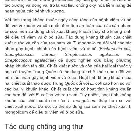
tạo xương và đóng vai trò là vật liệu chống oxy hóa tiềm năng để
ngăn ngừa các bệnh về xương.
Với tình trạng kháng thuốc ngày càng tăng của bệnh viêm vú bò
đối với vi khuẩn và cân nhắc đến tính an toàn của các sản phẩm
từ sữa, nên sử dụng chiết xuất kháng khuẩn thay cho kháng sinh
để điều trị viêm vú ở bò sữa. Tác dụng kháng khuẩn của chiết
xuất nước và cồn của rau sam và
T. mongolicum
đối với các tác
nhân gây bệnh chính của bệnh viêm vú ở bò (
Escherichia coli,
Staphylococcus aureus, Streptococcus agalactiae
và
Streptococcus agalactiae
) đã được nghiên cứu bằng phương
pháp khuếch tán đĩa. Chiết xuất nước và cồn của hai loại thuốc y
học cổ truyền Trung Quốc có tác dụng ức chế khác nhau đối với
bốn tác nhân gây bệnh viêm vú ở bò. Hoạt tính kháng khuẩn của
hai chiết xuất thảo dược Trung Quốc đối với
E. coli
cao hơn so với
các loại vi khuẩn khác. Chiết xuất cồn có hoạt tính kháng khuẩn
cao hơn đối với
E. coli
so với rau sam. Tuy nhiên, hoạt tính kháng
khuẩn của chiết xuất cồn của
T. mongolicum
thấp hơn so với
chiết xuất nước. Do đó, có thể sử dụng rau sam và chiết xuất T.
mongolicum để điều trị viêm vú ở bò sữa.
Tác dụng chống ung thư