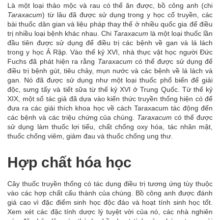
Là một loại thảo mộc và rau có thể ăn được, bồ công anh (chi
Taraxacum
) từ lâu đã được sử dụng trong y học cổ truyền, các
bài thuốc dân gian và liệu pháp thay thế ở nhiều quốc gia để điều
trị nhiều loại bệnh khác nhau. Chi
Taraxacum
là một loại thuốc lần
đầu tiên được sử dụng để điều trị các bệnh về gan và lá lách
trong y học Ả Rập. Vào thế kỷ XVI, nhà thực vật học người Đức
Fuchs đã phát hiện ra rằng
Taraxacum
có thể được sử dụng để
điều trị bệnh gút, tiêu chảy, mụn nước và các bệnh về lá lách và
gan. Nó đã được sử dụng như một loại thuốc phổ biến để giải
độc, sưng tấy và tiết sữa từ thế kỷ XVI ở Trung Quốc. Từ thế kỷ
XIX, một số tác giả đã dựa vào kiến ​​thức truyền thống hiện có để
đưa ra các giải thích khoa học về cách Taraxacum tác động đến
các bệnh và các triệu chứng của chúng.
Taraxacum
có thể được
sử dụng làm thuốc lợi tiểu, chất chống oxy hóa, tác nhân mật,
thuốc chống viêm, giảm đau và thuốc chống ung thư.
Hợp chất hóa học
Cây thuốc truyền thống có tác dụng điều trị tương ứng tùy thuộc
vào các hợp chất cấu thành của chúng. Bồ công anh được đánh
giá cao vì đặc điểm sinh học độc đáo và hoạt tính sinh học tốt.
Xem xét các đặc tính dược lý tuyệt vời của nó, các nhà nghiên