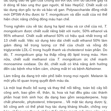
tác dụng bảo vệ gan của chúng đối với độc tính do tacrine gây ra
ở dòng tế bào ung thư gan người, tế bào HepG2. Chiết xuất có
tác dụng dọn gốc tự do và bảo vệ gan. Polysaccharide đồng nhất
mới DPSW-A thu được từ T. mongolicum và dẫn xuất của nó thể
hiện chức năng chống đông máu hạn chế.
Trong nghiên cứu về tác dụng hạ lipid máu và cơ chế của nó,
T.
mongolicum
được chiết xuất riêng biệt với nước, 50% ethanol và
95% ethanol. Chiết xuất ethanol 50% có hiệu quả nhất trong số
13 chiết xuất. Việc sử dụng kéo dài chiết xuất ethanol 50% làm
giảm đáng kể trọng lượng cơ thể của chuột và nồng độ
triglyceride LDL-C trong huyết thanh và cholesterol toàn phần. Do
đó,
T. mongolicum
giúp hạ thấp nồng độ lipid trong máu. Hơn
nữa, chiết xuất methanol của
T. mongolicum
ức chế mạnh
monoamine oxidase. Do đó, chiết xuất có khả năng ảnh hưởng
đến các bệnh như trầm cảm, chứng mất trí và bệnh Alzheimer.
Làm trắng da đang trở nên phổ biến trong mọi người. Melanin là
một yếu tố quan trọng quyết định màu da.
Là một loại thuốc bổ sung và thay thế nổi tiếng, toàn bộ cây bồ
công anh, bao gồm rễ, thân, lá, hoa và hạt đều giàu các thành
phần hoạt tính sinh học đa dạng bao gồm sesquiterpene, hợp
chất phenolic, phytosterol, triterpene... Về mặt tác dụng dược lý,
bồ công anh có thể phát huy tác dụng kháng khuẩn, chống oxy