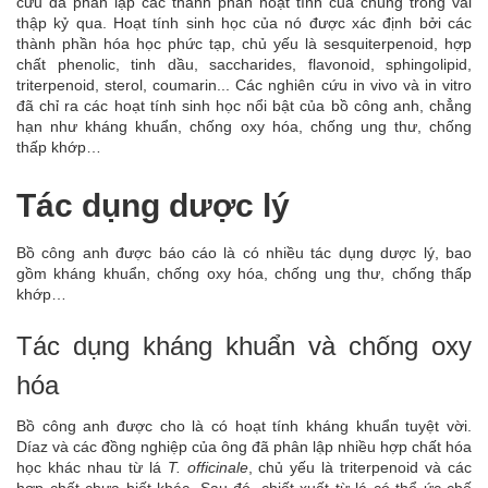
cứu đã phân lập các thành phần hoạt tính của chúng trong vài
thập kỷ qua. Hoạt tính sinh học của nó được xác định bởi các
thành phần hóa học phức tạp, chủ yếu là sesquiterpenoid, hợp
chất phenolic, tinh dầu, saccharides, flavonoid, sphingolipid,
triterpenoid, sterol, coumarin... Các nghiên cứu in vivo và in vitro
đã chỉ ra các hoạt tính sinh học nổi bật của bồ công anh, chẳng
hạn như kháng khuẩn, chống oxy hóa, chống ung thư, chống
thấp khớp…
Tác dụng dược lý
Bồ công anh được báo cáo là có nhiều tác dụng dược lý, bao
gồm kháng khuẩn, chống oxy hóa, chống ung thư, chống thấp
khớp…
Tác dụng kháng khuẩn và chống oxy
hóa
Bồ công anh được cho là có hoạt tính kháng khuẩn tuyệt vời.
Díaz và các đồng nghiệp của ông đã phân lập nhiều hợp chất hóa
học khác nhau từ lá
T. officinale
, chủ yếu là triterpenoid và các