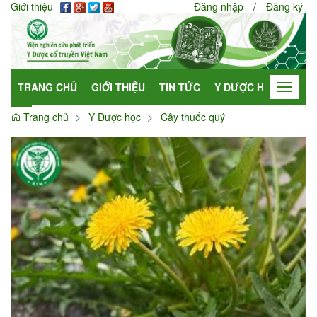
Giới thiệu
Đăng nhập
/
Đăng ký
TRANG CHỦ
GIỚI THIỆU
TIN TỨC
Y DƯỢC HỌC
HỢP
Toggle
navigat
Trang chủ
Y Dược học
Cây thuốc quý