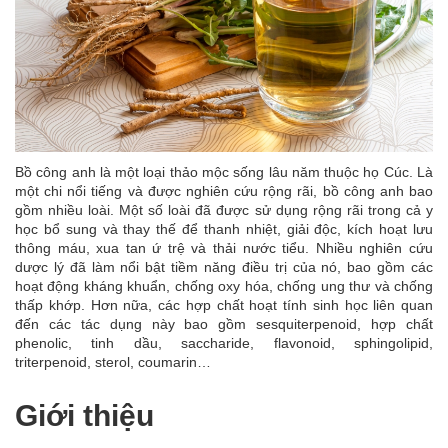
Bồ công anh là một loại thảo mộc sống lâu năm thuộc họ Cúc. Là
một chi nổi tiếng và được nghiên cứu rộng rãi, bồ công anh bao
gồm nhiều loài. Một số loài đã được sử dụng rộng rãi trong cả y
học bổ sung và thay thế để thanh nhiệt, giải độc, kích hoạt lưu
thông máu, xua tan ứ trệ và thải nước tiểu. Nhiều nghiên cứu
dược lý đã làm nổi bật tiềm năng điều trị của nó, bao gồm các
hoạt động kháng khuẩn, chống oxy hóa, chống ung thư và chống
thấp khớp. Hơn nữa, các hợp chất hoạt tính sinh học liên quan
đến các tác dụng này bao gồm sesquiterpenoid, hợp chất
phenolic, tinh dầu, saccharide, flavonoid, sphingolipid,
triterpenoid, sterol, coumarin…
Giới thiệu