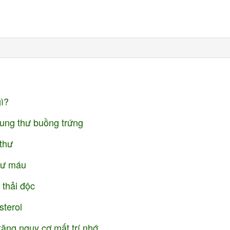
gì?
 ung thư buồng trứng
thư
thư máu
 thải độc
sterol
 tăng nguy cơ mất trí nhớ