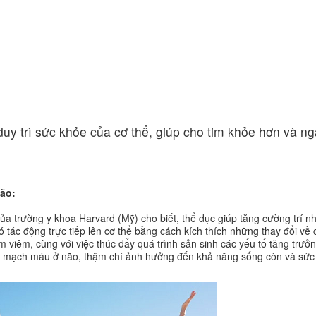
Ứng dụng KHCN
CN chăm sóc da
ng
Công nghệ giảm béo
 duy trì sức khỏe của cơ thể, giúp cho tim khỏe hơn và n
ão:
a trường y khoa Harvard (Mỹ) cho biết, thể dục giúp tăng cường trí n
ó tác động trực tiếp lên cơ thể bằng cách kích thích những thay đổi về
 viêm, cùng với việc thúc đẩy quá trình sản sinh các yếu tố tăng trưởn
ác mạch máu ở não, thậm chí ảnh hưởng đến khả năng sống còn và sức