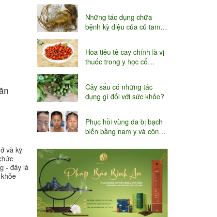
niệu
Những tác dụng chữa
bệnh kỳ diệu của củ tam
thất
Hoa tiêu tê cay chính là vị
thuốc trong y học cổ
truyền
Cây sấu có những tác
găn
dụng gì đối với sức khỏe?
Phục hồi vùng da bị bạch
biến bằng nam y và công
nghệ Thụy sĩ
hớ và kỹ
 chức
g - đây là
 khỏe