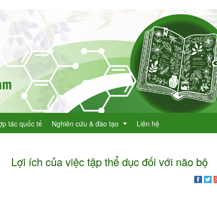
ợp tác quốc tế
Nghiên cứu & đào tạo
Liên hệ
Lợi ích của việc tập thể dục đối với não bộ
Dự án KHCN
h lục cây thuốc
Đề tài nghiên cứu
dược
h lục cây thuốc Việt Nam
Đào tạo