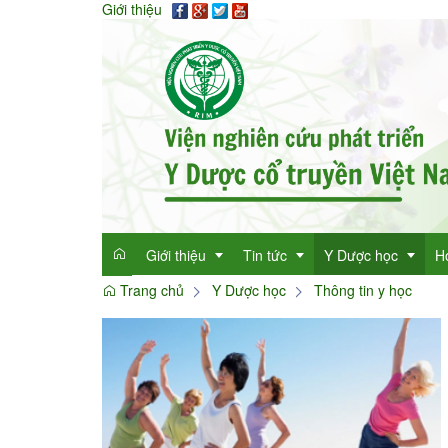
Giới thiệu
Giới thiệu
Tin tức
Y Dược học
H
Trang chủ
Y Dược học
Thông tin y học
Giới thiệu
Tin tức tổng hợp
Thông tin y học
Mục đích
Tin tức trong ngành
Cây thuốc quý
Dan
Chức năng nhiệm vụ
Làm đẹp với thảo 
Dan