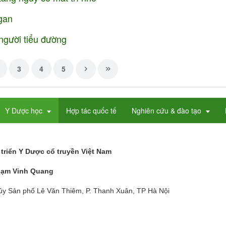
gan
người tiểu đường
3
4
5
Y Dược học
Hợp tác quốc tế
Nghiên cứu & đào tạo
triển Y Dược cổ truyền Việt Nam
hạm Vinh Quang
hủy Sản phố Lê Văn Thiêm, P. Thanh Xuân, TP Hà Nội