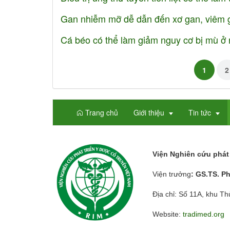
Gan nhiễm mỡ dễ dẫn đến xơ gan, viêm 
Cá béo có thể làm giảm nguy cơ bị mù ở 
1
2
Trang chủ
Giới thiệu
Tin tức
Viện Nghiên cứu phát 
Viện trưởng
: GS.TS. P
Địa chỉ: Số 11A, khu T
Website:
tradimed.org