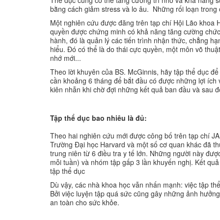
Thể dục cũng có thể tăng cường trí nhớ và khả năng su
bằng cách giảm stress và lo âu. Những rối loạn trong
Một nghiên cứu được đăng trên tạp chí Hội Lão khoa Ho
quyền được chứng minh có khả năng tăng cường chức n
hành, đó là quản lý các tiến trình nhận thức, chẳng hạ
hiểu. Đó có thể là do thái cực quyền, một môn võ thuậ
nhớ mới...
Theo lời khuyên của BS. McGinnis, hãy tập thể dục để
cần khoảng 6 tháng để bắt đầu có được những lợi ích 
kiên nhẫn khi chờ đợi những kết quả ban đầu và sau đó 
Tập thể dục bao nhiêu là đủ:
Theo hai nghiên cứu mới được công bố trên tạp chí JA
Trường Đại học Harvard và một số cơ quan khác đã thu 
trung niên từ 6 điều tra y tế lớn. Những người này đư
mỗi tuần) và nhóm tập gấp 3 lần khuyến nghị. Kết quả
tập thể dục
Dù vậy, các nhà khoa học vẫn nhấn mạnh: việc tập thể
Bởi việc luyện tập quá sức cũng gây những ảnh hưởng 
an toàn cho sức khỏe.