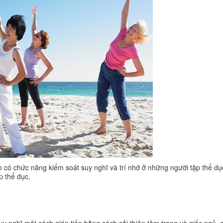
 có chức năng kiểm soát suy nghĩ và trí nhớ ở những người tập thể d
p thể dục.