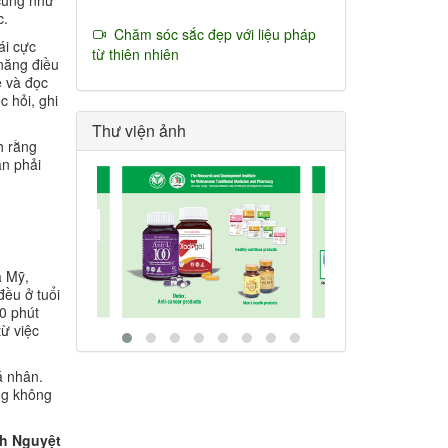
 cũng như
c.
Chăm sóc sắc đẹp với liệu pháp
ái cực
từ thiên nhiên
năng điều
ề và đọc
 hỏi, ghi
Thư viện ảnh
h rằng
ần phải
a Mỹ,
đều ở tuổi
0 phút
ừ việc
á nhân.
ng không
h Nguyệt