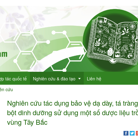
ợp tác quốc tế
Nghiên cứu & đào tạo
Liên hệ
iên cứu
Nghiên cứu tác dụng bảo vệ dạ dày, tá tràn
Dự án KHCN
bột dinh dưỡng sử dụng một số dược liệu tr
h lục cây thuốc
Đề tài nghiên cứu
vùng Tây Bắc
dược
h lục cây thuốc Việt Nam
Đào tạo