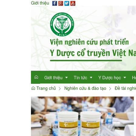
Giới thiệu
Giới thiệu
Tin tức
Y Dược học
H
Trang chủ
Nghiên cứu & đào tạo
Đề tài ngh
Giới thiệu
Tin tức tổng hợp
Thông tin y học
Mục đích
Tin tức trong ngành
Cây thuốc quý
Dan
Chức năng nhiệm vụ
Làm đẹp với thảo 
Dan