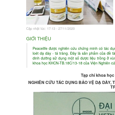
Bài thuốc hay
Sức khỏe ngàn và
Cập nhật lúc: 17:13 - 27/11/2020
GIỚI THIỆU
Peacelife được nghiên cứu chứng minh có tác dụng
loét dạ dày - tá tràng. Đây là sản phẩm của đề
dinh dưỡng sử dụng một số dược liệu trồng ở vù
khoa học KHCN-TB.18C/13-18 của Viện Nghiên cứu
Tạp chí khoa học
NGHIÊN CỨU TÁC DỤNG BẢO VỆ DẠ DÀY, 
T