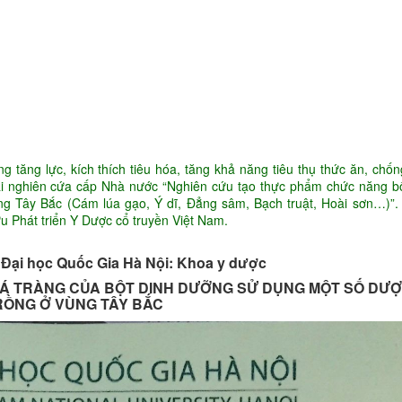
Ứng dụng KHCN
CN chăm sóc da
ng
Công nghệ giảm béo
 tăng lực, kích thích tiêu hóa, tăng khả năng tiêu thụ thức ăn, chố
 tài nghiên cứa cấp Nhà nước “Nghiên cứu tạo thực phẩm chức năng b
ng Tây Bắc (Cám lúa gạo, Ý dĩ, Đẳng sâm, Bạch truật, Hoài sơn…)”.
 Phát triển Y Dược cổ truyền Việt Nam.
 Đại học Quốc Gia Hà Nội: Khoa y dược
TÁ TRÀNG CỦA BỘT DINH DƯỠNG SỬ DỤNG MỘT SỐ DƯỢ
RỒNG Ở VÙNG TÂY BẮC