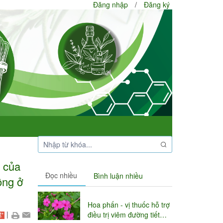
Đăng nhập
/
Đăng ký
g của
Đọc nhiều
Bình luận nhiều
ồng ở
Hoa phấn - vị thuốc hỗ trợ
|
điều trị viêm đường tiết