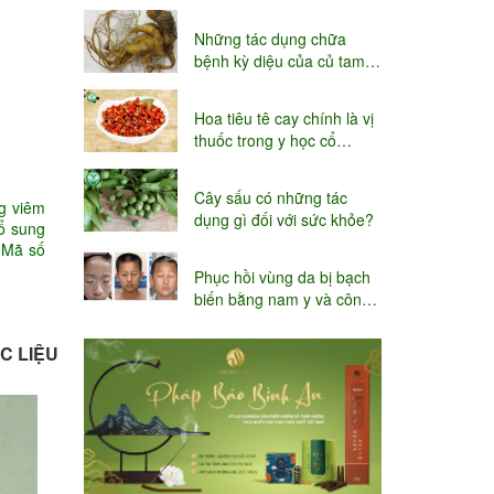
niệu
Những tác dụng chữa
bệnh kỳ diệu của củ tam
thất
Hoa tiêu tê cay chính là vị
thuốc trong y học cổ
truyền
Cây sấu có những tác
ng viêm
dụng gì đối với sức khỏe?
ổ sung
 Mã số
Phục hồi vùng da bị bạch
biến bằng nam y và công
nghệ Thụy sĩ
C LIỆU