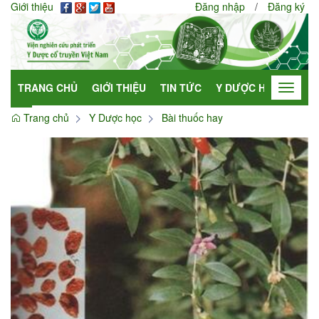
Giới thiệu
Đăng nhập
/
Đăng ký
TRANG CHỦ
GIỚI THIỆU
TIN TỨC
Y DƯỢC HỌC
HỢP
Toggle
navigat
Trang chủ
Y Dược học
Bài thuốc hay