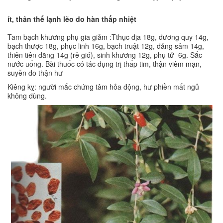
ít, thân thể lạnh lẽo do hàn thấp nhiệt
Tam bạch khương phụ gia giảm :Tthục địa 18g, đương quy 14g,
bạch thược 18g, phục linh 16g, bạch truật 12g, đảng sâm 14g,
thiên tiên đằng 14g (rễ gió), sinh khương 12g, phụ tử 6g. Sắc
nước uống. Bài thuốc có tác dụng trị thấp tim, thận viêm mạn,
suyễn do thận hư
Kiêng kỵ: người mắc chứng tâm hỏa động, hư phiền mất ngủ
không dùng.