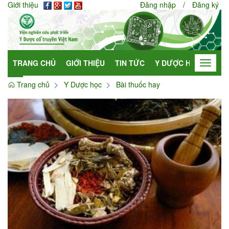
Giới thiệu
Đăng nhập
/
Đăng ký
TRANG CHỦ
GIỚI THIỆU
TIN TỨC
Y DƯỢC HỌC
HỢP
Toggle
navigat
Trang chủ
Y Dược học
Bài thuốc hay