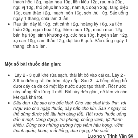
thạch hộc 12g, ngân hoa 10g, liên kiều 12g, rau má 20g,
ngũ vị 10g, thổ phục linh 20g, nam tục đoạn 20g, tang diệp
16g, cam thảo 12g, mạch môn 16g, sơn thù 10g. Sắc uống
ngày 1 thang, chia làm 3 lần.
Rau tần dày lá 16g, cát cánh 12g, hoàng kỳ 10g, xa tiền
thảo 20g, ngân hoa 10g, thiên môn 12g, mạch môn 12g,
bán hạ 10g, sinh khương 4g, cúc hoa 10g, huyền sâm 12g,
xạ can 10g, cam thảo 12g, đại táo 5 quả. Sắc uống ngày 1
thang, chia 3 lần.
Một số bài thuốc dân gian:
Lấy 2 - 3 quả khế rửa sạch, thái lát bỏ vào cái ca. Lấy 2 -
3 thìa đường rải lên trên, đậy nắp. Sau 3 - 4 tiếng đồng hồ
dưới đáy ca đã có một lớp nước được tạo thành. Rót nước
này uống dần từng ít một. Bài này đơn giản, dễ làm và cho
kết quả khá tốt.
Đậu đen 12g sao cho bốc khói. Cho vào chai thủy tinh, rót
rượu vào cho ngập thuốc, đậy nắp cho kín. Sau 7 ngày có
thể dùng được (để lâu hơn càng tốt). Rót rượu thuốc uống
dần ít một. Công dụng: trừ phong, chống viêm, lợi thanh
khiếu. Dùng cho những trường hợp viêm hầu họng, viêm
thanh quản, khàn, mất tiếng, đau họng, khó nuốt.
Lương y Trịnh Văn Sỹ