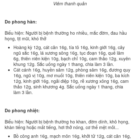
Viêm thanh quản
Do phong hàn:
Biểu hiện: Người bị bệnh thường ho nhiều, mắc đờm, đau hầu
họng, tịt mũi, khó thở
Hoàng kỳ 12g, cát căn 16g, tía tô 16g, kinh giới 16g, cây
ngũ sắc 16g, lá xương sông 16g, tục đoạn 16g, quế lâm
6g, thiên niên kiện 10g, bạch chỉ 10g, cam thảo 12g, xuyên
khung 12g. Sắc uống ngày 1 thang, chia làm 3 lần.
Cát cánh 16g, huyền sâm 12g, phòng sâm 16g, đương quy
16g, ngũ vị 10g, mơ muối 10g, thiên niên kiện 10g, ba kích
12g, kinh giới 16g, ngải diệp 10g, rễ xương xông 16g, cam
thảo 12g, sinh khương 4g. Sắc uống ngày 1 thang, chia
làm 3 lần.
Do phong nhiệt:
Biểu hiện: Người bị bệnh thường ho khan, đờm dính, khô họng,
khàn tiếng hoặc mất tiếng, hơi thở nóng, cơ thể mệt mỏi...
Bồ công anh 16g, mạch môn 16g, khởi tử 12g, cát căn 16g,