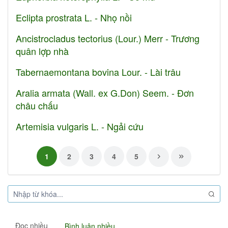
Eclipta prostrata L. - Nhọ nồi
Ancistrocladus tectorius (Lour.) Merr - Trương
quân lợp nhà
Tabernaemontana bovina Lour. - Lài trâu
Aralia armata (Wall. ex G.Don) Seem. - Đơn
châu chấu
Artemisia vulgaris L. - Ngải cứu
1
2
3
4
5
Đọc nhiều
Bình luận nhiều