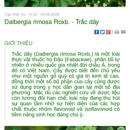
Cập nhật lúc: 14:52 - 02/06/2026
Dalbergia rimosa Roxb. - Trắc dây
|
GIỚI THIỆU
Trắc dây (
Dalbergia rimosa
Roxb.) là một loài
thực vật thuộc họ Đậu (Fabaceae), phân bố tự
nhiên ở nhiều quốc gia nhiệt đới châu Á, trong
đó có Việt Nam. Cây được biết đến chủ yếu
như một nguồn gỗ quý có giá trị kinh tế cao,
đồng thời một số bộ phận của cây cũng được
sử dụng trong y học dân gian tại một số địa
phương. Mặc dù các nghiên cứu về dược liệu
còn tương đối hạn chế, loài này đang thu hút
sự quan tâm nhờ sự hiện diện của các hợp
chất thuộc nhóm flavonoid và isoflavonoid có
tiềm năng sinh học đáng chú ý.