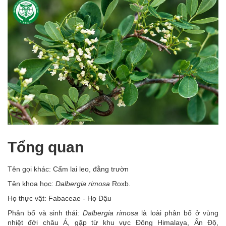
Tổng quan
Tên gọi khác: Cẩm lai leo, đằng trườn
Tên khoa học:
Dalbergia rimosa
Roxb.
Họ thực vật: Fabaceae - Họ Đậu
Phân bố và sinh thái:
Dalbergia rimosa
là loài phân bố ở vùng
nhiệt đới châu Á, gặp từ khu vực Đông Himalaya, Ấn Độ,