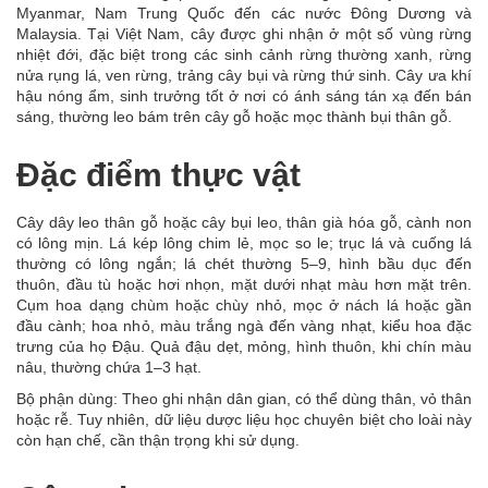
Myanmar, Nam Trung Quốc đến các nước Đông Dương và
Malaysia. Tại Việt Nam, cây được ghi nhận ở một số vùng rừng
nhiệt đới, đặc biệt trong các sinh cảnh rừng thường xanh, rừng
nửa rụng lá, ven rừng, trảng cây bụi và rừng thứ sinh. Cây ưa khí
hậu nóng ẩm, sinh trưởng tốt ở nơi có ánh sáng tán xạ đến bán
sáng, thường leo bám trên cây gỗ hoặc mọc thành bụi thân gỗ.
Đặc điểm thực vật
Cây dây leo thân gỗ hoặc cây bụi leo, thân già hóa gỗ, cành non
có lông mịn. Lá kép lông chim lẻ, mọc so le; trục lá và cuống lá
thường có lông ngắn; lá chét thường 5–9, hình bầu dục đến
thuôn, đầu tù hoặc hơi nhọn, mặt dưới nhạt màu hơn mặt trên.
Cụm hoa dạng chùm hoặc chùy nhỏ, mọc ở nách lá hoặc gần
đầu cành; hoa nhỏ, màu trắng ngà đến vàng nhạt, kiểu hoa đặc
trưng của họ Đậu. Quả đậu dẹt, mỏng, hình thuôn, khi chín màu
nâu, thường chứa 1–3 hạt.
Bộ phận dùng: Theo ghi nhận dân gian, có thể dùng thân, vỏ thân
hoặc rễ. Tuy nhiên, dữ liệu dược liệu học chuyên biệt cho loài này
còn hạn chế, cần thận trọng khi sử dụng.