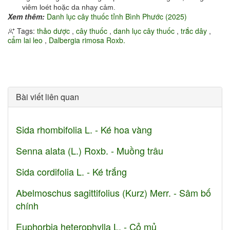
viêm loét hoặc da nhạy cảm.
Xem thêm:
Danh lục cây thuốc tỉnh Bình Phước (2025)
Tags:
thảo dược
,
cây thuốc
,
danh lục cây thuốc
,
trắc dây
,
cẩm lai leo
,
Dalbergia rimosa Roxb.
Bài viết liên quan
Sida rhombifolia L. - Ké hoa vàng
Senna alata (L.) Roxb. - Muồng trâu
Sida cordifolia L. - Ké trắng
Abelmoschus sagittifolius (Kurz) Merr. - Sâm bố
chính
Euphorbia heterophylla L. - Cỏ mủ