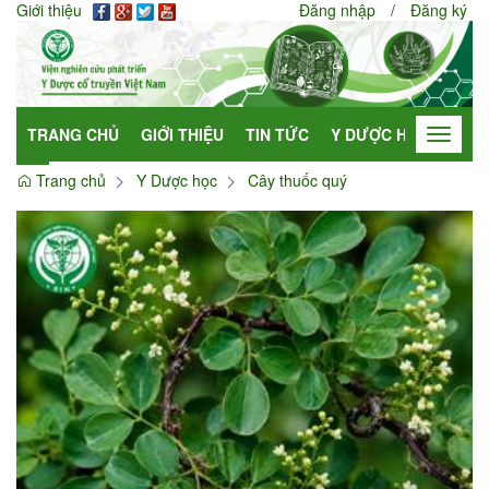
Giới thiệu
Đăng nhập
/
Đăng ký
TRANG CHỦ
GIỚI THIỆU
TIN TỨC
Y DƯỢC HỌC
HỢP
Toggle
navigat
Trang chủ
Y Dược học
Cây thuốc quý