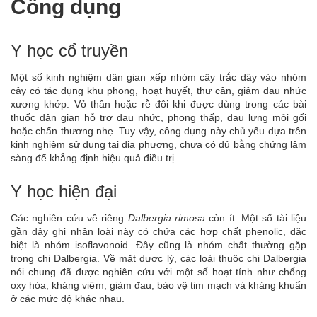
Công dụng
Y học cổ truyền
Một số kinh nghiệm dân gian xếp nhóm cây trắc dây vào nhóm
cây có tác dụng khu phong, hoạt huyết, thư cân, giảm đau nhức
xương khớp. Vỏ thân hoặc rễ đôi khi được dùng trong các bài
thuốc dân gian hỗ trợ đau nhức, phong thấp, đau lưng mỏi gối
hoặc chấn thương nhẹ. Tuy vậy, công dụng này chủ yếu dựa trên
kinh nghiệm sử dụng tại địa phương, chưa có đủ bằng chứng lâm
sàng để khẳng định hiệu quả điều trị.
Y học hiện đại
Các nghiên cứu về riêng
Dalbergia rimosa
còn ít. Một số tài liệu
gần đây ghi nhận loài này có chứa các hợp chất phenolic, đặc
biệt là nhóm isoflavonoid. Đây cũng là nhóm chất thường gặp
trong chi Dalbergia. Về mặt dược lý, các loài thuộc chi Dalbergia
nói chung đã được nghiên cứu với một số hoạt tính như chống
oxy hóa, kháng viêm, giảm đau, bảo vệ tim mạch và kháng khuẩn
ở các mức độ khác nhau.