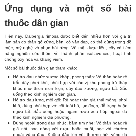
Ứng dụng và một số bài
thuốc dân gian
Hiện nay, Dalbergia rimosa được biết đến nhiều hơn với giá trị
lâm sản do thân gỗ cứng, bền, có vân đẹp, có thể dùng trong đồ
mộc, mỹ nghệ và phục hồi rừng. Về mặt dược liệu, cây có tiềm
năng nghiên cứu thêm về thành phần isoflavonoid, hoạt tính
chống oxy hóa và kháng viêm.
Một số bài thuốc dân gian tham khảo:
Hỗ trợ đau nhức xương khớp, phong thấp: Vỏ thân hoặc rễ
trắc dây phơi khô, phối hợp với các vị khu phong trừ thấp
khác như thiên niên kiện, dây đau xương, ngưu tất. Sắc
uống theo kinh nghiệm dân gian.
Hỗ trợ đau lưng, mỏi gối: Rễ hoặc thân già thái mỏng, phơi
khô, dùng phối hợp với cốt toái bổ, tục đoạn, đỗ trọng hoặc
ngưu tất. Sắc uống hoặc ngâm rượu xoa bóp ngoài da
theo kinh nghiệm địa phương.
Dùng ngoài trong đau nhức, bầm tím nhẹ: Vỏ thân hoặc rễ
giã nát, sao nóng với rượu hoặc muối, bọc vải chườm
ngoài vùng đau. Không đắp lên vết thương hở, vùng da