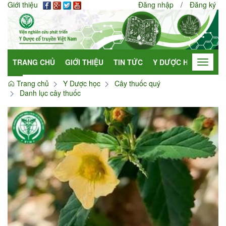
Giới thiệu
Đăng nhập
/
Đăng ký
TRANG CHỦ
GIỚI THIỆU
TIN TỨC
Y DƯỢC HỌC
HỢP
Toggle
navigat
Trang chủ
Y Dược học
Cây thuốc quý
Danh lục cây thuốc