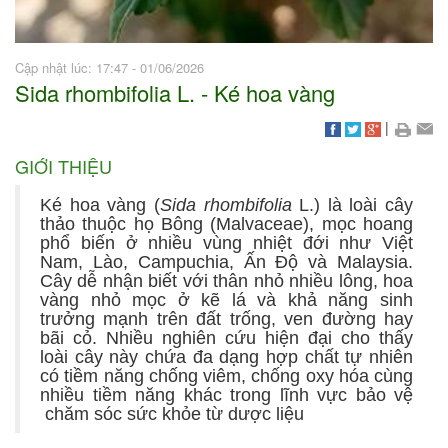
Cập nhật lúc: 17:47 - 01/06/2026
Sida rhombifolia L. - Ké hoa vàng
|
GIỚI THIỆU
Ké hoa vàng (
Sida rhombifolia
L.) là loài cây
thảo thuộc họ Bông (Malvaceae), mọc hoang
phổ biến ở nhiều vùng nhiệt đới như Việt
Nam, Lào, Campuchia, Ấn Độ và Malaysia.
Cây dễ nhận biết với thân nhỏ nhiều lông, hoa
vàng nhỏ mọc ở kẽ lá và khả năng sinh
trưởng mạnh trên đất trống, ven đường hay
bãi cỏ. Nhiều nghiên cứu hiện đại cho thấy
loài cây này chứa đa dạng hợp chất tự nhiên
có tiềm năng chống viêm, chống oxy hóa cùng
nhiều tiềm năng khác trong lĩnh vực bảo vệ
chăm sóc sức khỏe từ dược liệu