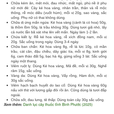
Chữa kém ăn, mệt mỏi, đau nhức, mất ngủ, phù nề ở phụ
nữ mới đẻ: Cây ké hoa vàng, nhân trần, thân và rễ mộc
thông, rễ móc diều (vuốt hùm), mỗi vị 20g, sao vàng, sắc
uống. Phụ nữ có thai không dùng.
Chữa dị ứng mẩn ngứa: Ké hoa vàng (cành lá có hoa) 50g,
lá thồm lồm 50g, lá trầu không 30g. Dùng tươi giã nhỏ, lấy
cả nước lẫn bã xát nhẹ lên vết mẩn. Ngày làm 1-2 lần.
Chứa kiết lỵ: Rễ ké hoa vàng, rễ xích đồng nam, mỗi vị
20g. Sắc uống trong ngày. Dùng 3-4 ngày.
Chữa ban chẩn: Ké hoa vàng 8g, rễ lá lức 10g, cỏ mần
trầu, cát căn, đậu chiều, dây giác tía, mỗi vị 8g, kinh giới
6g, cam thảo đất 5g, bạc hà 4g, gừng sống 3 lát. Sắc uống
ngày một thang.
Viêm ruột lỵ: Dùng Ké hoa vàng, Mã đề, mỗi vị 30g, Nghể
răm 15g, sắc uống.
Vàng da: Dùng Ké hoa vàng, Vẩy rồng, Hàm ếch, mỗi vị
30g sắc uống.
Viêm hạch bạch huyết do lao cổ: Dùng Ké hoa vàng 60g
nấu với thịt với lượng gấp đôi rồi ăn. Cũng dùng lá tươi đắp
ngoài.
Chữa sốt, đau lưng, tê thấp: Dùng toàn cây 30g sắc uống.
Xem thêm:
Danh lục cây thuốc tỉnh Bình Phước (2025)