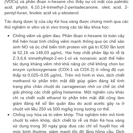
(VOCs) và phân đoạn n-hexane cho thấy sự có mặt của palmitic
acid, phytol, 6,10,14-trimethyl-2-pentadecanone, oleic acid, 2-
pentyl-furan, linoleic acid và γ-sitosterol.
Tác dụng dược lý của cây Ké hoa vàng được chứng minh qua các
thử nghiệm in vitro và in vivo trong các tài liệu khoa học:
Chống viêm và giảm đau: Phân đoạn n-hexane từ toàn cây
thể hiện hoạt tính chống viêm mạnh thông qua ức chế sản
sinh NO và ức chế biến tính protein với giá trị IC50 lần lượt
là 52,16 và 146,03 µg/mL. Hai hợp chất phân lập từ rễ là
Z-3,6,6 trimethylhept-2-en-1-ol và nonanoic acid thể hiện
tác dụng kháng viêm nhờ khả năng ức chế không chọn lọc
enzym cyclooxygenase (COX-1 và COX-2) ở nồng độ cực
thấp từ 0,025–0,05 µg/mL. Trên mô hình in vivo, dịch chiết
methanol từ phần trên mặt đất giúp giảm đáng kể tình
trạng phù chân chuột do carrageenan nhờ cơ chế ức chế
giải phóng các chất giống histamine. Một nghiên cứu khác
chỉ ra chiết xuất ethanol từ phần trên mặt đất cũng làm
giảm đáng kể số lần quặn đau do acid acetic gây ra ở
chuột với liều 250 và 500 mg/kg trọng lượng cơ thể.
Chống oxy hóa và trị viêm khớp: Thử nghiệm trên mô hình
chuột bị viêm khớp, dịch chiết từ rễ và thân Ké hoa vàng
sử dụng trong 30 ngày giúp đưa các chỉ số huyết học về
mức bình thường, giảm mạnh tốc độ lắng hồng cầu. Dịch