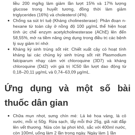
liều 200 mg/kg làm giảm lần lượt 15% và 17% lượng
glucose trong huyết tương, đồng thời làm giảm
triglycerides (16%) và cholesterol (4%).
Chống sa sút trí tuệ (Kháng cholinesterase): Phân đoạn n-
hexane từ toàn cây ở nồng độ 100 µg/mL thể hiện hoạt
tính ức chế enzym acetylcholinesterase (AChE) lên đến
58,55%, mở ra tiềm năng ứng dụng trong điều trị các bệnh
lý suy giảm trí nhớ.
Kháng ký sinh trùng sốt rét: Chiết xuất cây có hoạt tính
kháng lại các chủng ký sinh trùng sốt rét Plasmodium
falciparum nhạy cảm với chloroquine (3D7) và kháng
chloroquine (Dd2) với giá trị IC50 lần lượt dao động từ
0,18–20,11 µg/mL và 0,74–63,09 µg/mL.
Ứng dụng và một số bài
thuốc dân gian
Chữa mụn nhọt, sưng chín mé: Lá ké hoa vàng, lá cỏ
xước, mỗi vị 50g. Rửa sạch, lấy mỗi thứ 25g, giã nát đắp
lên vết thương. Nửa còn lại phơi khô, sắc với 400ml nước,
còn 100ml, uống làm 2 lần trong ngày. Ngày làm 1 lần