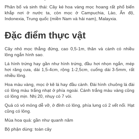
Phân bố và sinh thái: Cây ké hoa vàng mọc hoang rất phổ biến
khắp nơi ở nước ta, còn mọc ở Campuchia, Lào, Ấn độ,
Indonexia, Trung quốc (miền Nam và hải nam), Malayxia.
Đặc điểm thực vật
Cây nhỏ mọc thẳng đứng, cao 0,5-1m, thân và cành có nhiều
lông ngắn hình sao.
Lá hình trứng hay gần như hình trứng, đầu hơi nhọn ngắn, mép
hơi răng cưa, dài 1,5-4cm, rộng 1-2,5cm, cuống dài 3-5mm, rất
nhiều lông.
Hoa màu vàng, mọc ở kẽ lá hay đầu cành. Đài hình chuông lá đài
có lông màu trắng nhạt ở phía ngoài. Cánh trắng màu vàng cũng
có lông mịn. Nhị 20, nhụy có 7 vòi.
Quả có vỏ mỏng dễ vỡ, ở đỉnh có lông, phía lưng có 2 vết nổi. Hạt
cũng có lông.
Mùa hoa quả: gần như quanh năm
Bộ phận dùng: toàn cây