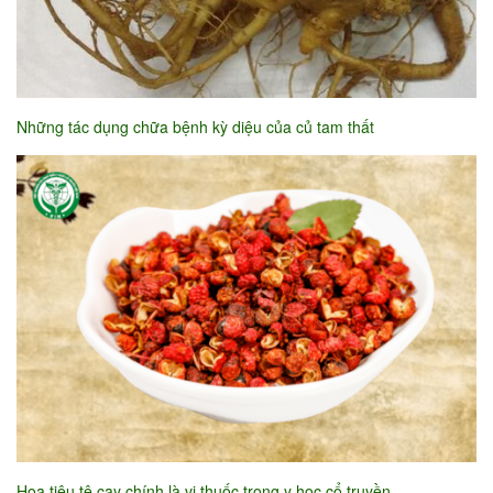
Những tác dụng chữa bệnh kỳ diệu của củ tam thất
Hoa tiêu tê cay chính là vị thuốc trong y học cổ truyền