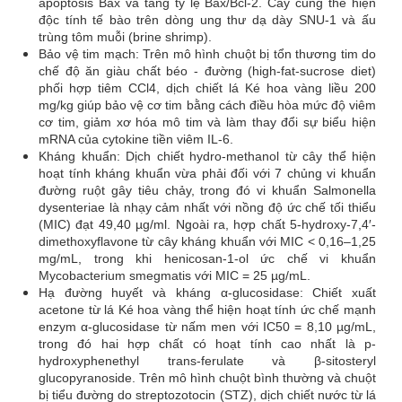
apoptosis Bax và tăng tỷ lệ Bax/Bcl-2. Cây cũng thể hiện
độc tính tế bào trên dòng ung thư dạ dày SNU-1 và ấu
trùng tôm muỗi (brine shrimp).
Bảo vệ tim mạch: Trên mô hình chuột bị tổn thương tim do
chế độ ăn giàu chất béo - đường (high-fat-sucrose diet)
phối hợp tiêm CCl4, dịch chiết lá Ké hoa vàng liều 200
mg/kg giúp bảo vệ cơ tim bằng cách điều hòa mức độ viêm
cơ tim, giảm xơ hóa mô tim và làm thay đổi sự biểu hiện
mRNA của cytokine tiền viêm IL-6.
Kháng khuẩn: Dịch chiết hydro-methanol từ cây thể hiện
hoạt tính kháng khuẩn vừa phải đối với 7 chủng vi khuẩn
đường ruột gây tiêu chảy, trong đó vi khuẩn Salmonella
dysenteriae là nhạy cảm nhất với nồng độ ức chế tối thiểu
(MIC) đạt 49,40 µg/ml. Ngoài ra, hợp chất 5-hydroxy-7,4′-
dimethoxyflavone từ cây kháng khuẩn với MIC < 0,16–1,25
mg/mL, trong khi henicosan-1-ol ức chế vi khuẩn
Mycobacterium smegmatis với MIC = 25 µg/mL.
Hạ đường huyết và kháng α-glucosidase: Chiết xuất
acetone từ lá Ké hoa vàng thể hiện hoạt tính ức chế mạnh
enzym α-glucosidase từ nấm men với IC50 = 8,10 µg/mL,
trong đó hai hợp chất có hoạt tính cao nhất là p-
hydroxyphenethyl trans-ferulate và β-sitosteryl
glucopyranoside. Trên mô hình chuột bình thường và chuột
bị tiểu đường do streptozotocin (STZ), dịch chiết nước từ lá