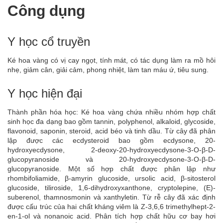
Công dụng
Y học cổ truyền
Ké hoa vàng có vị cay ngọt, tính mát, có tác dụng làm ra mồ hôi
nhẹ, giảm cân, giải cảm, phong nhiệt, làm tan máu ứ, tiêu sung.
Y học hiện đại
Thành phần hóa học: Ké hoa vàng chứa nhiều nhóm hợp chất
sinh học đa dạng bao gồm tannin, polyphenol, alkaloid, glycoside,
flavonoid, saponin, steroid, acid béo và tinh dầu. Từ cây đã phân
lập được các ecdysteroid bao gồm ecdysone, 20-
hydroxyecdysone, 2-deoxy-20-hydroxyecdysone-3-O-β-D-
glucopyranoside và 20-hydroxyecdysone-3-O-β-D-
glucopyranoside. Một số hợp chất được phân lập như
rhombifoliamide, β-amyrin glucoside, ursolic acid, β-sitosterol
glucoside, tiliroside, 1,6-dihydroxyxanthone, cryptolepine, (E)-
suberenol, thamnosmonin và xanthyletin. Từ rễ cây đã xác định
được cấu trúc của hai chất kháng viêm là Z-3,6,6 trimethylhept-2-
en-1-ol và nonanoic acid. Phân tích hợp chất hữu cơ bay hơi