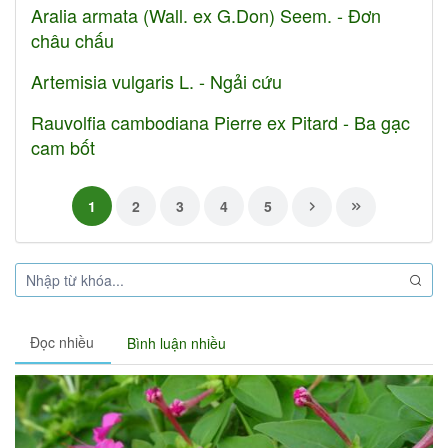
Aralia armata (Wall. ex G.Don) Seem. - Đơn
châu chấu
Artemisia vulgaris L. - Ngải cứu
Rauvolfia cambodiana Pierre ex Pitard - Ba gạc
cam bốt
1
2
3
4
5
Đọc nhiều
Bình luận nhiều