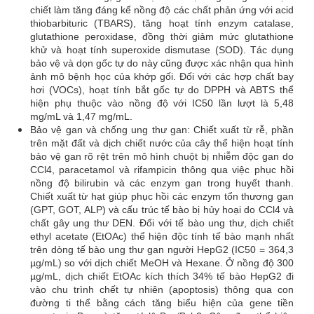
chiết làm tăng đáng kể nồng độ các chất phản ứng với acid
thiobarbituric (TBARS), tăng hoạt tính enzym catalase,
glutathione peroxidase, đồng thời giảm mức glutathione
khử và hoạt tính superoxide dismutase (SOD). Tác dụng
bảo vệ và dọn gốc tự do này cũng được xác nhận qua hình
ảnh mô bệnh học của khớp gối. Đối với các hợp chất bay
hơi (VOCs), hoạt tính bắt gốc tự do DPPH và ABTS thể
hiện phụ thuộc vào nồng độ với IC50 lần lượt là 5,48
mg/mL và 1,47 mg/mL.
Bảo vệ gan và chống ung thư gan: Chiết xuất từ rễ, phần
trên mặt đất và dịch chiết nước của cây thể hiện hoạt tính
bảo vệ gan rõ rệt trên mô hình chuột bị nhiễm độc gan do
CCl4, paracetamol và rifampicin thông qua việc phục hồi
nồng độ bilirubin và các enzym gan trong huyết thanh.
Chiết xuất từ hạt giúp phục hồi các enzym tổn thương gan
(GPT, GOT, ALP) và cấu trúc tế bào bị hủy hoại do CCl4 và
chất gây ung thư DEN. Đối với tế bào ung thư, dịch chiết
ethyl acetate (EtOAc) thể hiện độc tính tế bào mạnh nhất
trên dòng tế bào ung thư gan người HepG2 (IC50 = 364,3
µg/mL) so với dịch chiết MeOH và Hexane. Ở nồng độ 300
µg/mL, dịch chiết EtOAc kích thích 34% tế bào HepG2 đi
vào chu trình chết tự nhiên (apoptosis) thông qua con
đường ti thể bằng cách tăng biểu hiện của gene tiền