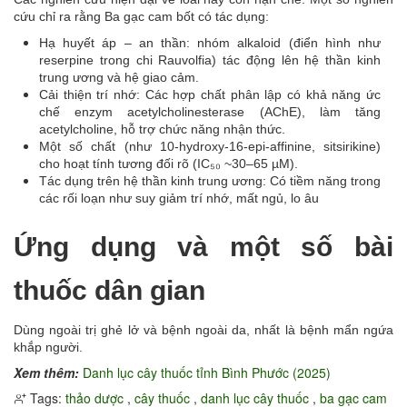
cứu chỉ ra rằng Ba gạc cam bốt có tác dụng:
Hạ huyết áp – an thần: nhóm alkaloid (điển hình như
reserpine trong chi Rauvolfia) tác động lên hệ thần kinh
trung ương và hệ giao cảm.
Cải thiện trí nhớ: Các hợp chất phân lập có khả năng ức
chế enzym acetylcholinesterase (AChE), làm tăng
acetylcholine, hỗ trợ chức năng nhận thức.
Một số chất (như 10-hydroxy-16-epi-affinine, sitsirikine)
cho hoạt tính tương đối rõ (IC₅₀ ~30–65 µM).
Tác dụng trên hệ thần kinh trung ương: Có tiềm năng trong
các rối loạn như suy giảm trí nhớ, mất ngủ, lo âu
Ứng dụng và một số bài
thuốc dân gian
Dùng ngoài trị ghẻ lở và bệnh ngoài da, nhất là bệnh mẩn ngứa
khắp người.
Xem thêm:
Danh lục cây thuốc tỉnh Bình Phước (2025)
Tags:
thảo dược
,
cây thuốc
,
danh lục cây thuốc
,
ba gạc cam