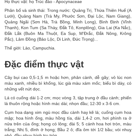
Họ thực vật: họ Trúc đào - Apocynaceae
Phân bố và sinh thái: Trong nước: Quảng Trị, Thừa Thiên Huế (A
Lưới), Quảng Nam (Trà My, Phước Sơn, Đại Lộc, Nam Giang),
Quảng Ngãi (Sơn Hà, Trà Bồng, Minh Long), Bình Định (Vĩnh
Thạnh), Kon Tum (Sa Thày, Đắk Tô, Konplông), Gia Lai (Ka Nắc),
Đắk Lắk (Buôn Ma Thuột, Ea Sup, M'Đrắc, Đắk Nông, Krông
Pắc), Lâm Đồng (Bảo Lộc, Di Linh, Đức Trọng)...
Thế giới: Lào, Campuchia.
Đặc điểm thực vật
Cây bụi cao 0,5-1,5 m hoặc hơn, phân cành, dễ gãy; vỏ lúc non
màu xanh, nhiều bì khổng, lúc già màu xám mốc; biểu bì dày, có
những vết nứt dọc.
Lá có cuống dài 1-2 cm; mọc vòng 3, tập trung ở đầu cành; phiến
lá thuôn rộng hoặc hình mác dài; nhọn đầu; 12-30 x 3-6 cm.
Cụm hoa dạng xim ngù mọc đầu cành hay kẽ lá; cuống cụm hoa
mập; hoa hình ống, màu hồng tía, dài 1,4-2 cm, hơi phình ra ở
nửa trên của ống; họng có lông; đài 5; 5 cánh hoa hơi tròn, màu
trắng; Nhị 5, đính ở họng; Bầu 2 ô; đĩa ôm tới 1/2 bầu; vòi nhuỵ
nhỏ, đầu nhuỵ hình trụ tròn.