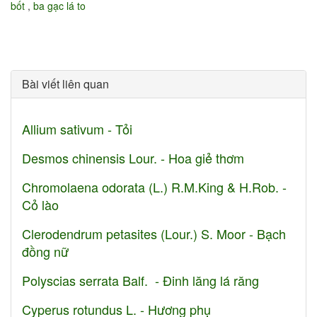
bốt
,
ba gạc lá to
Bài viết liên quan
Allium sativum - Tỏi
Desmos chinensis Lour. - Hoa giẻ thơm
Chromolaena odorata (L.) R.M.King & H.Rob. -
Cỏ lào
Clerodendrum petasites (Lour.) S. Moor - Bạch
đồng nữ
Polyscias serrata Balf. - Đinh lăng lá răng
Cyperus rotundus L. - Hương phụ