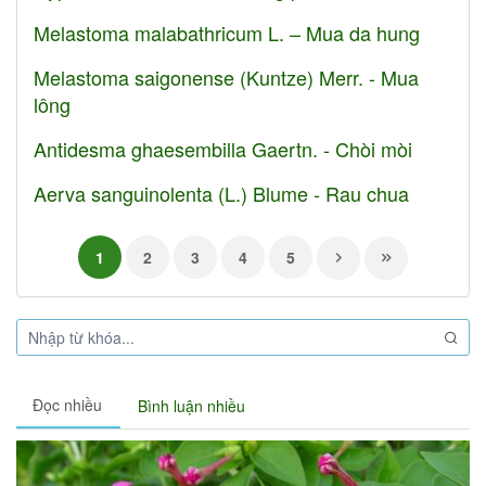
Melastoma malabathricum L. – Mua da hung
Melastoma saigonense (Kuntze) Merr. - Mua
lông
Antidesma ghaesembilla Gaertn. - Chòi mòi
Aerva sanguinolenta (L.) Blume - Rau chua
1
2
3
4
5
Đọc nhiều
Bình luận nhiều