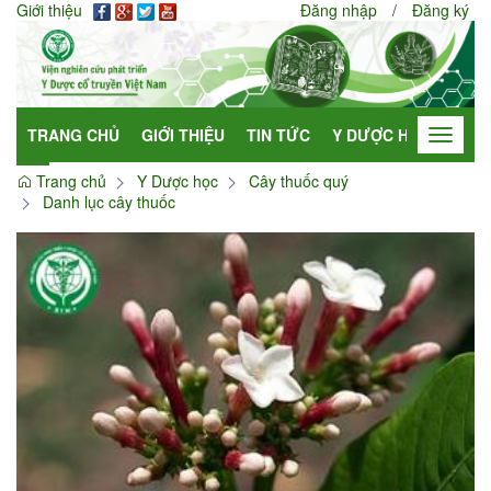
Giới thiệu
Đăng nhập
/
Đăng ký
TRANG CHỦ
GIỚI THIỆU
TIN TỨC
Y DƯỢC HỌC
HỢP
Toggle
navigat
Trang chủ
Y Dược học
Cây thuốc quý
Danh lục cây thuốc