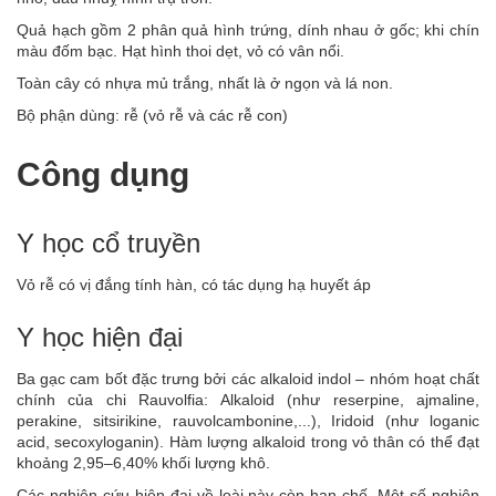
Quả hạch gồm 2 phân quả hình trứng, dính nhau ở gốc; khi chín
màu đốm bạc. Hạt hình thoi dẹt, vỏ có vân nổi.
Toàn cây có nhựa mủ trắng, nhất là ở ngọn và lá non.
Bộ phận dùng: rễ (vỏ rễ và các rễ con)
Công dụng
Y học cổ truyền
Vỏ rễ có vị đắng tính hàn, có tác dụng hạ huyết áp
Y học hiện đại
Ba gạc cam bốt đặc trưng bởi các alkaloid indol – nhóm hoạt chất
chính của chi Rauvolfia: Alkaloid (như reserpine, ajmaline,
perakine, sitsirikine, rauvolcambonine,...), Iridoid (như loganic
acid, secoxyloganin). Hàm lượng alkaloid trong vỏ thân có thể đạt
khoảng 2,95–6,40% khối lượng khô.
Các nghiên cứu hiện đại về loài này còn hạn chế. Một số nghiên