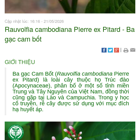
Cập nhật lúc: 16:16 - 21/05/2026
Rauvolfia cambodiana Pierre ex Pitard - Ba
gạc cam bốt
|
GIỚI THIỆU
Ba gạc Cam Bốt (
Rauvolfia cambodiana
Pierre
ex Pitard) là loài cây thuộc họ Trúc đào
(Apocynaceae), phân bố ở một số tỉnh miền
Trung và Tây Nguyên của Việt Nam, đồng thời
cũng gặp tại Lào và Campuchia. Trong y học
cổ truyền, rễ cây được sử dụng với mục đích
hạ huyết áp.