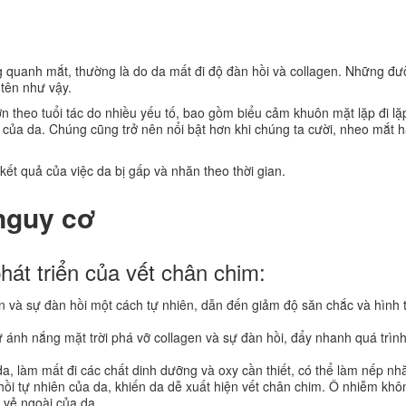
 quanh mắt, thường là do da mất đi độ đàn hồi và collagen. Những đ
tên như vậy.
 theo tuổi tác do nhiều yếu tố, bao gồm biểu cảm khuôn mặt lặp đi lặp 
i của da. Chúng cũng trở nên nổi bật hơn khi chúng ta cười, nheo mắt 
ết quả của việc da bị gấp và nhăn theo thời gian.
nguy cơ
hát triển của vết chân chim:
gen và sự đàn hồi một cách tự nhiên, dẫn đến giảm độ săn chắc và hình
từ ánh nắng mặt trời phá vỡ collagen và sự đàn hồi, đẩy nhanh quá trìn
, làm mất đi các chất dinh dưỡng và oxy cần thiết, có thể làm nếp nhă
ồi tự nhiên của da, khiến da dễ xuất hiện vết chân chim. Ô nhiễm khô
 vẻ ngoài của da.