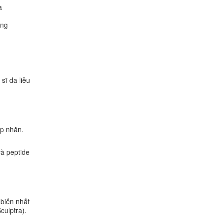
a
ùng
sĩ da liễu
ếp nhăn.
và peptide
 biến nhất
culptra).