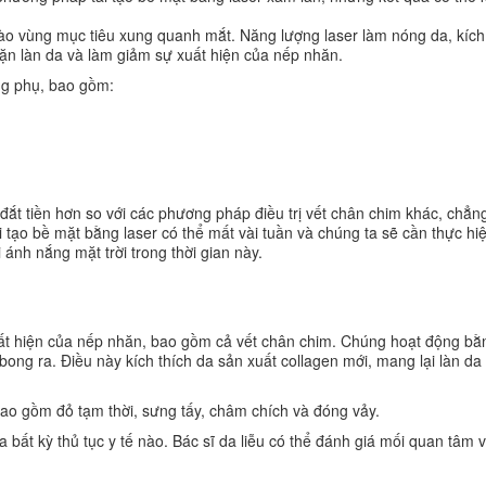
vào vùng mục tiêu xung quanh mắt. Năng lượng laser làm nóng da, kích
đặn làn da và làm giảm sự xuất hiện của nếp nhăn.
ụng phụ, bao gồm:
n đắt tiền hơn so với các phương pháp điều trị vết chân chim khác, chẳ
i tạo bề mặt bằng laser có thể mất vài tuần và chúng ta sẽ cần thực hi
ánh nắng mặt trời trong thời gian này.
uất hiện của nếp nhăn, bao gồm cả vết chân chim. Chúng hoạt động bằ
bong ra. Điều này kích thích da sản xuất collagen mới, mang lại làn da
bao gồm đỏ tạm thời, sưng tấy, châm chích và đóng vảy.
qua bất kỳ thủ tục y tế nào. Bác sĩ da liễu có thể đánh giá mối quan tâm 