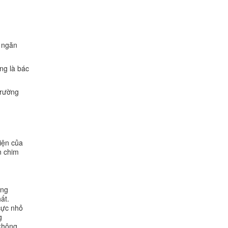
h ngăn
ng là bác
trường
hiện của
n chim
ằng
ất.
cực nhỏ
g
 không