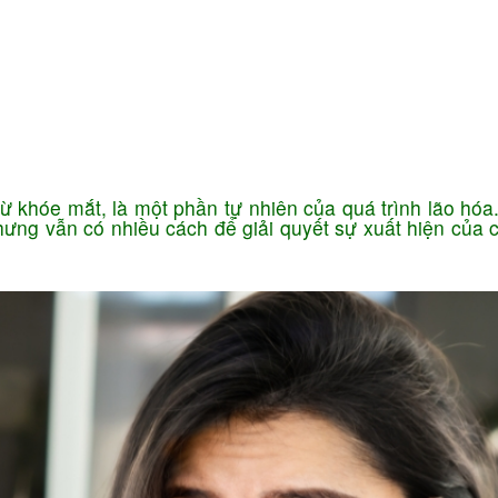
Ứng dụng KHCN
CN chăm sóc da
ng
Công nghệ giảm béo
ừ khóe mắt, là một phần tự nhiên của quá trình lão hóa
ưng vẫn có nhiều cách để giải quyết sự xuất hiện của 