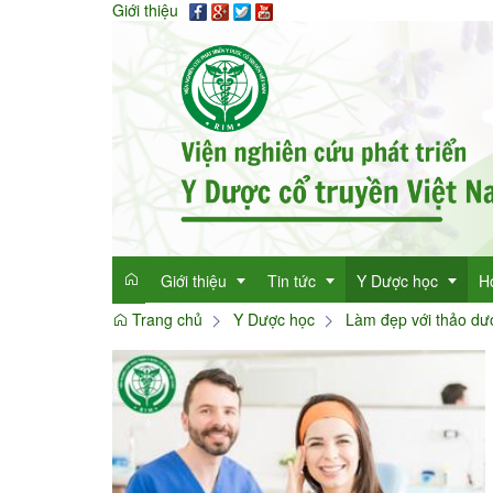
Giới thiệu
Giới thiệu
Tin tức
Y Dược học
H
Trang chủ
Y Dược học
Làm đẹp với thảo dư
Giới thiệu
Tin tức tổng hợp
Thông tin y học
Mục đích
Tin tức trong ngành
Cây thuốc quý
Dan
Chức năng nhiệm vụ
Làm đẹp với thảo 
Dan