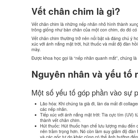
Vết chân chim là gì?
Vết chân chim là những nếp nhăn nhỏ hình thành xung
trông giống như bàn chân của một con chim, do đó có 
Vết chân chim thường trở nên nổi bật và đáng chú ý hơn
xúc với ánh nắng mặt trời, hút thuốc và mất độ đàn hồ
mày.
Được khoa học gọi là “nếp nhăn quanh mắt”, chúng là k
Nguyên nhân và yếu tố 
Một số yếu tố góp phần vào sự p
Lão hóa: Khi chúng ta già đi, làn da mất đi colla
các nếp nhăn.
Tiếp xúc với ánh nắng mặt trời: Tia cực tím (UV) 
thành vết chân chim.
Hút thuốc: Hút thuốc hạn chế lưu lượng máu đến da
nên trầm trọng hơn. Nó còn làm suy giảm độ đàn h
và các gốc tự do khác cũng có thể ảnh hưởng đến