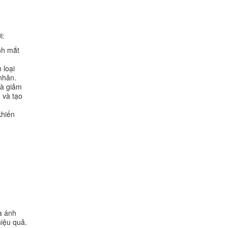
i:
nh mắt
 loại
nhăn.
và giảm
 và tạo
khiến
a ánh
hiệu quả.