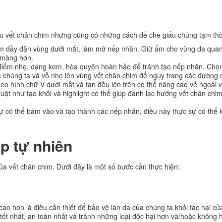
ểu vết chân chim nhưng cũng có những cách để che giấu chúng tạm thờ
 đầy đặn vùng dưới mắt, làm mờ nếp nhăn. Giữ ẩm cho vùng da qua
 màng hơn.
điểm nhẹ, dạng kem, hòa quyện hoàn hảo để tránh tạo nếp nhăn. Chọn
chúng ta và vỗ nhẹ lên vùng vết chân chim để ngụy trang các đường 
eo hình chữ V dưới mắt và tán đều lên trên có thể nâng cao vẻ ngoài 
huật như tạo khối và highlight có thể giúp đánh lạc hướng vết chân chim
có thể bám vào và tạo thành các nếp nhăn, điều này thực sự có thể 
p tự nhiên
ủa vết chân chim. Dưới đây là một số bước cần thực hiện:
 hơn là điều cần thiết để bảo vệ làn da của chúng ta khỏi tác hại củ
ốt nhất, an toàn nhất và tránh những loại độc hại hơn và/hoặc không 