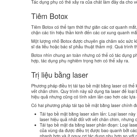
Tác dụng phụ có thể xảy ra của chất làm đầy da cho v
Tiêm Botox
Tiêm Botox có thể tạm thời thư giãn các cơ quanh mắt
chặn các tín hiệu thần kinh đến các cơ xung quanh mắ
Một lượng nhỏ Botox được chuyên gia chăm sóc sức kh
sĩ da liễu hoặc bác sĩ phẫu thuật thẩm mỹ. Quá trình
Botox nhìn chung an toàn nhưng có thể có tác dụng ph
hợp, tác dụng phụ nghiêm trọng hơn có thể xảy ra.
Trị liệu bằng laser
Phương pháp điều trị tái tạo bề mặt bằng laser có thể 
vết chân chim. Quy trình này sử dụng tia laser để loại
hiệu quả nhưng cũng có tính xâm lấn cao hơn các lựa
Có hai phương pháp tái tạo bề mặt bằng laser chính 
Tái tạo bề mặt bằng laser xâm lấn: Loại laser này
laser hiệu quả nhất đối với vết chân chim, nhưng 
Tái tạo bề mặt da bằng laser phân đoạn: Loại las
của vùng da được điều trị được bao quanh bởi các
nhanh hơn và ít nguy cơ tác dụng phụ hơn so với 