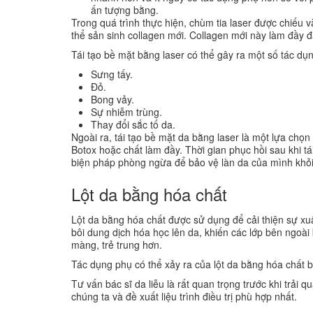
ấn tượng bằng.
Trong quá trình thực hiện, chùm tia laser được chiếu 
thể sản sinh collagen mới. Collagen mới này làm đầy 
Tái tạo bề mặt bằng laser có thể gây ra một số tác d
Sưng tấy.
Đỏ.
Bong vảy.
Sự nhiễm trùng.
Thay đổi sắc tố da.
Ngoài ra, tái tạo bề mặt da bằng laser là một lựa chọ
Botox hoặc chất làm đầy. Thời gian phục hồi sau khi tá
biện pháp phòng ngừa để bảo vệ làn da của mình khỏi 
Lột da bằng hóa chất
Lột da bằng hóa chất được sử dụng để cải thiện sự x
bôi dung dịch hóa học lên da, khiến các lớp bên ngoài 
màng, trẻ trung hơn.
Tác dụng phụ có thể xảy ra của lột da bằng hóa chất 
Tư vấn bác sĩ da liễu là rất quan trọng trước khi trải 
chúng ta và đề xuất liệu trình điều trị phù hợp nhất.