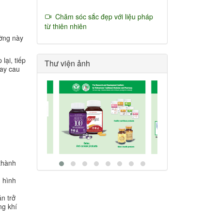
Chăm sóc sắc đẹp với liệu pháp
từ thiên nhiên
ường này
lại, tiếp
Thư viện ảnh
hay cau
 thành
h hình
n trở
ng khí