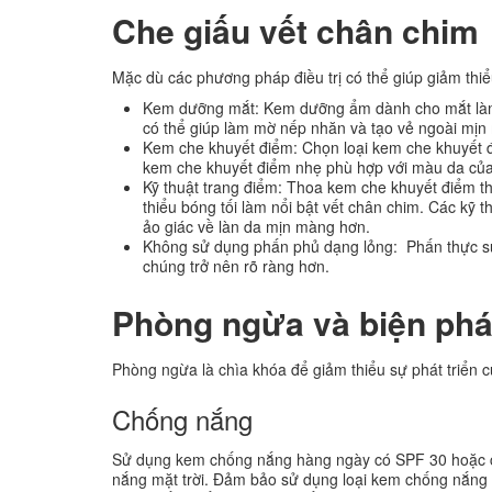
Che giấu vết chân chim
Mặc dù các phương pháp điều trị có thể giúp giảm thi
Kem dưỡng mắt: Kem dưỡng ẩm dành cho mắt làm
có thể giúp làm mờ nếp nhăn và tạo vẻ ngoài mịn
Kem che khuyết điểm: Chọn loại kem che khuyết 
kem che khuyết điểm nhẹ phù hợp với màu da của 
Kỹ thuật trang điểm: Thoa kem che khuyết điểm th
thiểu bóng tối làm nổi bật vết chân chim. Các kỹ t
ảo giác về làn da mịn màng hơn.
Không sử dụng phấn phủ dạng lỏng: Phấn thực sự 
chúng trở nên rõ ràng hơn.
Phòng ngừa và biện phá
Phòng ngừa là chìa khóa để giảm thiểu sự phát triển c
Chống nắng
Sử dụng kem chống nắng hàng ngày có SPF 30 hoặc cao
nắng mặt trời. Đảm bảo sử dụng loại kem chống nắng t