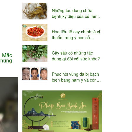
niệu
Những tác dụng chữa
bệnh kỳ diệu của củ tam
thất
Hoa tiêu tê cay chính là vị
thuốc trong y học cổ
truyền
Cây sấu có những tác
. Mặc
dụng gì đối với sức khỏe?
chúng
Phục hồi vùng da bị bạch
biến bằng nam y và công
nghệ Thụy sĩ