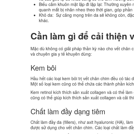
Biểu cảm khuôn mặt lặp đi lặp lại: Thường xuyên
quanh mắt bị nhăn nheo theo thời gian, góp phần 
Khô da: Sự căng mọng trên da sẽ không còn, đặc
khác.
Cần làm gì để cải thiện
Mặc dù không có giải pháp thần kỳ nào cho vết chân c
và chuyên gia y tế khuyên dùng:
Kem bôi
Hầu hết các loại kem bôi trị vết chân chim đều có tác
Một số loại kem cũng có thể chứa các thành phần kích 
Kem retinol kích thích sản xuất collagen và có thể là
cũng có thể giúp kích thích sản xuất collagen và cải t
Chất làm đầy dạng tiêm
Chất làm đầy da (fillers), như axit hyaluronic (HA), là
được sử dụng cho vết chân chim. Các loại chất làm đầy 