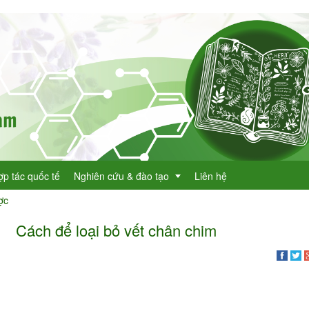
ợp tác quốc tế
Nghiên cứu & đào tạo
Liên hệ
ợc
Cách để loại bỏ vết chân chim
Dự án KHCN
h lục cây thuốc
Đề tài nghiên cứu
dược
h lục cây thuốc Việt Nam
Đào tạo