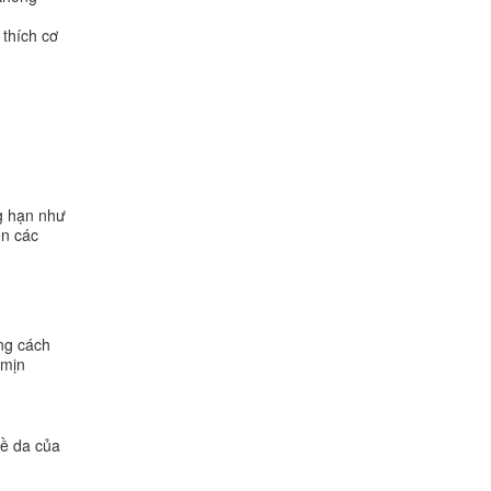
 thích cơ
ng hạn như
ện các
ng cách
 mịn
về da của