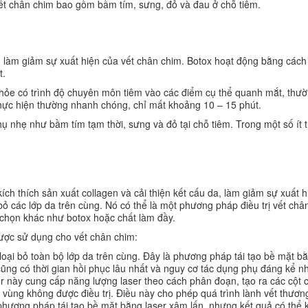
ết chân chim bao gồm bầm tím, sưng, đỏ và đau ở chỗ tiêm.
, làm giảm sự xuất hiện của vết chân chim. Botox hoạt động bằng các
t.
ỏe có trình độ chuyên môn tiêm vào các điểm cụ thể quanh mắt, thườ
 thực hiện thường nhanh chóng, chỉ mất khoảng 10 – 15 phút.
ụ nhẹ như bầm tím tạm thời, sưng và đỏ tại chỗ tiêm. Trong một số ít 
kích thích sản xuất collagen và cải thiện kết cấu da, làm giảm sự xuất 
 bỏ các lớp da trên cùng. Nó có thể là một phương pháp điều trị vết châ
 chọn khác như botox hoặc chất làm đầy.
được sử dụng cho vết chân chim:
 loại bỏ toàn bộ lớp da trên cùng. Đây là phương pháp tái tạo bề mặt b
cũng có thời gian hồi phục lâu nhất và nguy cơ tác dụng phụ đáng kể nh
er này cung cấp năng lượng laser theo cách phân đoạn, tạo ra các cột 
 vùng không được điều trị. Điều này cho phép quá trình lành vết thươn
phương pháp tái tạo bề mặt bằng laser xâm lấn, nhưng kết quả có thể