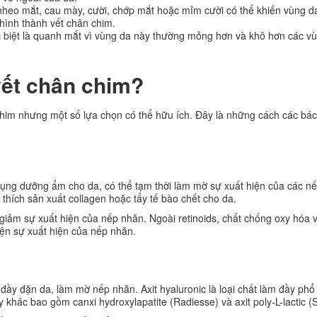
 nheo mắt, cau mày, cười, chớp mắt hoặc mỉm cười có thể khiến vùng d
hình thành vết chân chim.
 biệt là quanh mắt vì vùng da này thường mỏng hơn và khô hơn các v
 vết chân chim?
him nhưng một số lựa chọn có thể hữu ích. Đây là những cách các bác 
 dụng dưỡng ẩm cho da, có thể tạm thời làm mờ sự xuất hiện của các n
thích sản xuất collagen hoặc tẩy tế bào chết cho da.
m giảm sự xuất hiện của nếp nhăn. Ngoài retinoids, chất chống oxy hóa 
hiện sự xuất hiện của nếp nhăn.
m đầy đặn da, làm mờ nếp nhăn. Axit hyaluronic là loại chất làm đầy phổ
khác bao gồm canxi hydroxylapatite (Radiesse) và axit poly-L-lactic (S